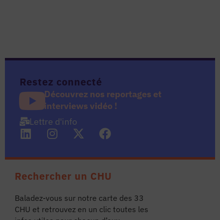
les articles
os
 santé
Restez connecté
Découvrez nos reportages et
interviews vidéo !
ation
Lettre d'info
e au CHU
ation
Rechercher un CHU
Baladez-vous sur notre carte des 33
re & patrimoine
CHU et retrouvez en un clic toutes les