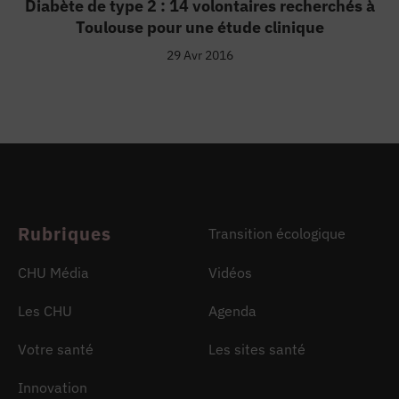
ARCHIVES : La grande aventure de la
Diabète de type 2 : 14 volontaires recherchés à
4:07
Toulouse pour une étude clinique
Guerre en Ukraine : Maryna, l'étudia
29 Avr 2016
5:25
Lactarium Raymond Fourcade, une hist
Jérôme Pourrat, une voix pour défendre
Attentats, catastrophes naturelles : 
Rubriques
Transition écologique
Aux grands mots les grands remèdes,
CHU Média
Vidéos
Les CHU
Agenda
Votre santé
Les sites santé
Innovation