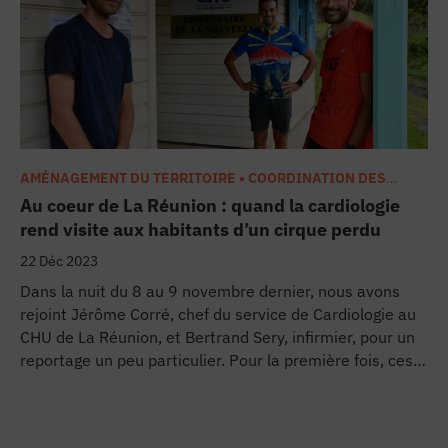
Soigner en prison : l'avant-première 
Maladie de Lyme : l'infection par la t
Emballages, instruments à usage uniqu
C'est quoi une hépatite C ?
AMÉNAGEMENT DU TERRITOIRE • COORDINATION DES
SOINS
,
CARDIOLOGIE • PNEUMOLOGIE
,
CHU MÉDIA
Au coeur de La Réunion : quand la cardiologie
rend visite aux habitants d’un cirque perdu
Ancien patient, Frédéric dirige aujourd
22 Déc 2023
#HelloCHU de Strasbourg : le teaser m
Dans la nuit du 8 au 9 novembre dernier, nous avons
rejoint Jérôme Corré, chef du service de Cardiologie au
CHU de La Réunion, et Bertrand Sery, infirmier, pour un
Conçu pour l'urgence, cet hôpital sur
reportage un peu particulier. Pour la première fois, ces
deux soignants se sont rendus au village de La Nouvelle,
L'arthrose, une maladie chronique au
situé dans le cirque isolé de Mafate, pour proposer des
consultations de cardiologie à des populations coupées