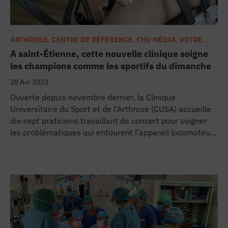
Et Lareng créa le SAMU 
L'infirmière : "une sainte ou une folle
ARTHROSE
,
CENTRE DE RÉFÉRENCE
,
CHU MÉDIA
,
VOTRE
SANTÉ - PATHOLOGIES
A saint-Étienne, cette nouvelle clinique soigne
« On m’a dit : vous êtes handicapée, 
les champions comme les sportifs du dimanche
28 Avr 2023
Question de santé : c’est quoi un pati
Ouverte depuis novembre dernier, la Clinique
Universitaire du Sport et de l’Arthrose (CUSA) accueille
Profession perfus
dix-sept praticiens travaillant de concert pour soigner
les problématiques qui entourent l’appareil locomoteur.
Et si son plateau technique de pointe voit défiler les
"Les patients sont sales et ne portent 
sportifs de haut niveau comme les amateurs, c’est une
autre population, touchée par l’arthrose et autres
La cigarette propre ou quand fumer ét
douleurs articulaires, qui prend massivement rendez-
vous. Reportage.
Bande annonce : aux grands mots les