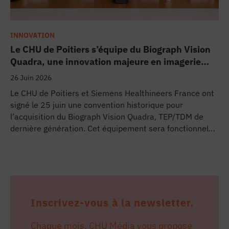
INNOVATION
Le CHU de Poitiers s’équipe du Biograph Vision
Quadra, une innovation majeure en imagerie
médicale
26 Juin 2026
Le CHU de Poitiers et Siemens Healthineers France ont
signé le 25 juin une convention historique pour
l’acquisition du Biograph Vision Quadra, TEP/TDM de
dernière génération. Cet équipement sera fonctionnel
début 2027 au sein de l’extension du pôle régional de
cancérologie du CHU, marquant une étape clé dans
l’excellence clinique et scientifique de l’établissement.
Ce projet représente un investissement de 9,5 millions
d’euros pour l’acquisition et l’installation de
l’équipement au cœur même du pôle régional de
Inscrivez-vous à la newsletter.
cancérologie.
Chaque mois, CHU Média vous propose