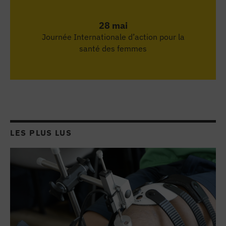
A Brest, Scully est le premier chien d
6:36
28 mai
Des robots et des hommes : histoire d
Journée Internationale d’action pour la
santé des femmes
Nouveaux reportages à Nice !
"L'étudiant en médecine n'est pas des
A Angers, ce robot est devenu indispe
LES PLUS LUS
"Les tentatives de suicide par intox
Guérir par oxygénothérapie : à Angers
Nos reportages au CHU d'Angers