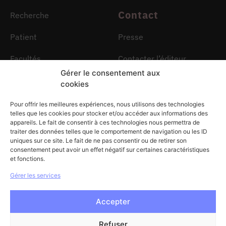
Contact
Recherche
Patient
Presse
Facultés
Contacter l’éditeur
Gérer le consentement aux
Culture et patrimoine
Contacter un CHU
cookies
Pour offrir les meilleures expériences, nous utilisons des technologies
Fil d’info
telles que les cookies pour stocker et/ou accéder aux informations des
appareils. Le fait de consentir à ces technologies nous permettra de
traiter des données telles que le comportement de navigation ou les ID
Chaque mois, CHU Média vous propose sa lettre d’infos
uniques sur ce site. Le fait de ne pas consentir ou de retirer son
pour vous permettre de suivre l’actu des CHU Média ! A
consentement peut avoir un effet négatif sur certaines caractéristiques
chaque envoi, des articles soigneusement sélectionnés
et fonctions.
par la rédaction.
Gérer les services
Accepter
Refuser