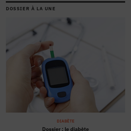
des soins spécialisées. Reportage.
Les femmes 4 fois plus victimes de r
DOSSIER À LA UNE
Cette nouvelle clinique soigne les c
#HelloCHU de Saint-Étienne : le tease
Une préplainte pour dire stop aux vi
Soigner les victimes de brûlures ou "
"Sur les soins de cordon, on est reven
LES CHUCHOTEURS ! E4 : Renaud Cléme
LA VOIE DURABLE - SÉRIE : quand le
DIABÈTE
Dossier : le diabète