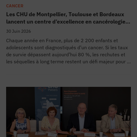
CANCER
Les CHU de Montpellier, Toulouse et Bordeaux
lancent un centre d’excellence en cancérologie
pédiatrique
30 Juin 2026
Chaque année en France, plus de 2 200 enfants et
adolescents sont diagnostiqués d’un cancer. Si les taux
de survie dépassent aujourd’hui 80 %, les rechutes et
les séquelles à long terme restent un défi majeur pour la
recherche médicale. Dans ce contexte, les CHU de
Montpellier, Toulouse et Bordeaux, aux côtés de
l’Oncopole Claudius Regaud et de leurs partenaires,
lancent CIRCLE, un centre de recherche d’excellence
dédié aux cancers pédiatriques.