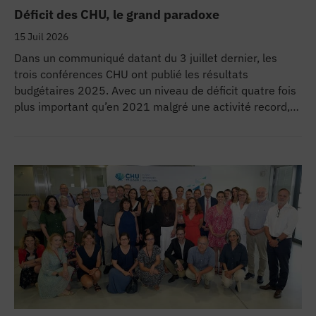
se
Déficit des CHU, le grand paradoxe
15 Juil 2026
cter l’éditeur
Dans un communiqué datant du 3 juillet dernier, les
trois conférences CHU ont publié les résultats
acter un CHU
budgétaires 2025. Avec un niveau de déficit quatre fois
plus important qu’en 2021 malgré une activité record,
les CHU appellent à un redressement des tarifs de
séjours.