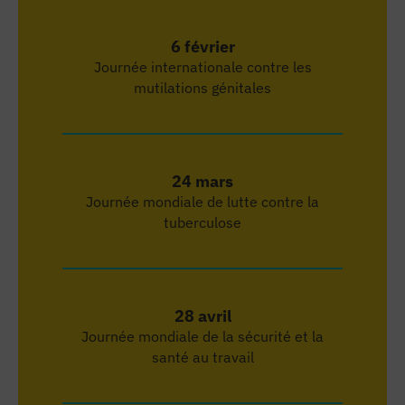
CHU Healthtech Connexion Day : retour 
6 février
Nouveaux reportages à Lille !
Journée internationale contre les
mutilations génitales
Une arthrose de l'épaule opérée grâce 
Dons de gamètes en chute : et si vou
24 mars
Journée mondiale de lutte contre la
Profession biographe hospitalière : p
tuberculose
Visite flash d’une blanchisserie hospi
Anneau gastrique, Sleeve, Bypass : c’e
6:07
28 avril
Journée mondiale de la sécurité et la
santé au travail
Obésité : le choix de la Sleeve gastr
9:59