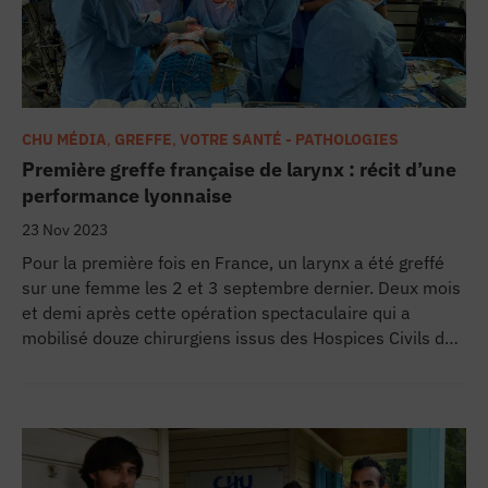
Réseau CHU devient... CHU Média !
Psychologie transculturelle : comment 
Question de santé : c'est quoi l'insuf
CHU MÉDIA
,
GREFFE
,
VOTRE SANTÉ - PATHOLOGIES
Première greffe française de larynx : récit d’une
Au coeur de Mafate : quand la cardiol
performance lyonnaise
23 Nov 2023
L’externat de médecine à La Réunion 
Pour la première fois en France, un larynx a été greffé
sur une femme les 2 et 3 septembre dernier. Deux mois
Cancer du sein : le CHU de la Réunion
et demi après cette opération spectaculaire qui a
mobilisé douze chirurgiens issus des Hospices Civils de
Lyon et autres CHU français durant vingt-sept heures, le
HelloCHU de La Réunion : le sommaire
CHU lyonnais communique sur le sujet. Quant à la
patiente âgée de 49 ans, elle pourrait retrouver
Soigner en prison
durablement l’usage de la parole vingt ans après l’avoir
perdue.