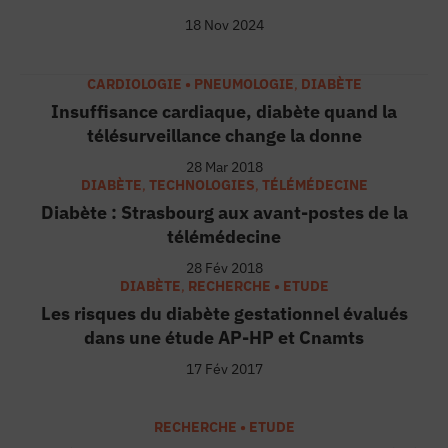
Endométriose : Aujourd'hui, on ne peut
18 Nov 2024
Au CHU de Toulouse, on greffe désorm
CARDIOLOGIE • PNEUMOLOGIE
,
DIABÈTE
Insuffisance cardiaque, diabète quand la
Gaétan, taulier tranquille des ECN : 
7:52
télésurveillance change la donne
28 Mar 2018
Dépistage du mélanome : cet étonnan
3:48
DIABÈTE
,
TECHNOLOGIES
,
TÉLÉMÉDECINE
Diabète : Strasbourg aux avant-postes de la
LES CHUCHOTEURS ! E3 : Une cheffe de
7:08
télémédecine
28 Fév 2018
Quartiers nord de Marseille : ce cent
DIABÈTE
,
RECHERCHE • ETUDE
3:48
Les risques du diabète gestationnel évalués
dans une étude AP-HP et Cnamts
"Les appels pris en charge par mes co
3:17
17 Fév 2017
38:46
RECHERCHE • ETUDE