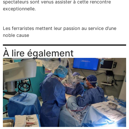
spectateurs sont venus assister à cette rencontre
exceptionnelle.
se
cter l’éditeur
Les ferraristes mettent leur passion au service d’une
noble cause
acter un CHU
À lire également