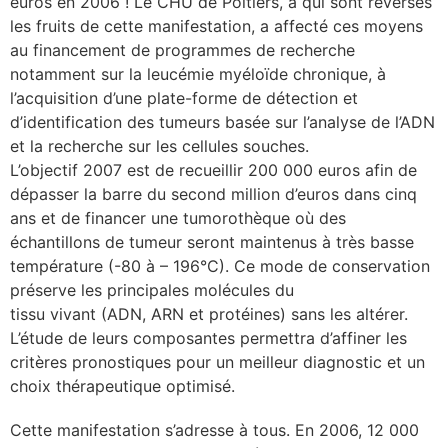
euros en 2006 ! Le CHU de Poitiers, à qui sont reversés
les fruits de cette manifestation, a affecté ces moyens
lture & patrimoine
au financement de programmes de recherche
erche
notamment sur la leucémie myéloïde chronique, à
l’acquisition d’une plate-forme de détection et
ition écologique
d’identification des tumeurs basée sur l’analyse de l’ADN
et la recherche sur les cellules souches.
L’objectif 2007 est de recueillir 200 000 euros afin de
da
dépasser la barre du second million d’euros dans cinq
ans et de financer une tumorothèque où des
échantillons de tumeur seront maintenus à très basse
TEZ CONNECTÉ
température (-80 à – 196°C). Ce mode de conservation
préserve les principales molécules du
e d’info
tissu vivant (ADN, ARN et protéines) sans les altérer.
L’étude de leurs composantes permettra d’affiner les
critères pronostiques pour un meilleur diagnostic et un
choix thérapeutique optimisé.
TACT
Cette manifestation s’adresse à tous. En 2006, 12 000