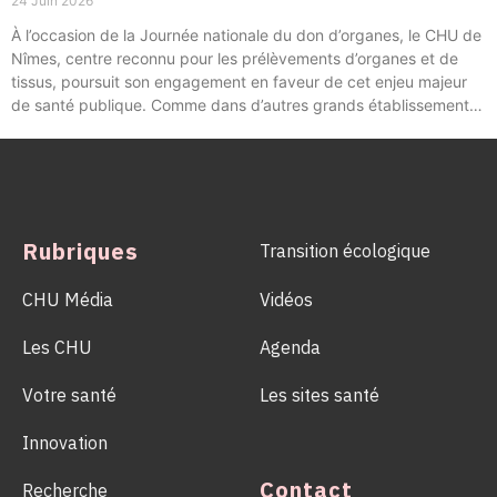
24 Juin 2026
À l’occasion de la Journée nationale du don d’organes, le CHU de
Nîmes, centre reconnu pour les prélèvements d’organes et de
tissus, poursuit son engagement en faveur de cet enjeu majeur
de santé publique. Comme dans d’autres grands établissements
hospitaliers, les équipes de la Coordination Hospitalière des
Prélèvements d’Organes et de Tissus (CHPOT) se sont
mobilisées pour informer, sensibiliser et rappeler l’importance
d’un geste solidaire qui permet chaque année de sauver des
milliers de vies.
Rubriques
Transition écologique
CHU Média
Vidéos
Les CHU
Agenda
Votre santé
Les sites santé
Innovation
Contact
Recherche