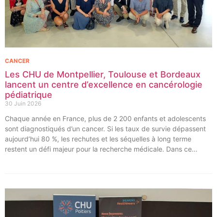
CANCER
Les CHU de Montpellier, Toulouse et Bordeaux
lancent un centre d’excellence en cancérologie
pédiatrique
30 Juin 2026
Chaque année en France, plus de 2 200 enfants et adolescents
sont diagnostiqués d’un cancer. Si les taux de survie dépassent
aujourd’hui 80 %, les rechutes et les séquelles à long terme
restent un défi majeur pour la recherche médicale. Dans ce
contexte, les CHU de Montpellier, Toulouse et Bordeaux, aux
côtés de l’Oncopole Claudius Regaud et de leurs partenaires,
lancent CIRCLE, un centre de recherche d’excellence dédié aux
cancers pédiatriques.