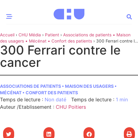
Accueil
›
CHU Média
›
Patient
›
Associations de patients • Maison
CE MOMENT
des usagers • Mécénat • Confort des patients
›
300 Ferrari contre le
300 Ferrari contre le
cancer
 santé
Innovation
cancer
re & patrimoine
Patient
ASSOCIATIONS DE PATIENTS • MAISON DES USAGERS •
Média
MÉCÉNAT • CONFORT DES PATIENTS
sommes-nous
Non daté
1 min
t-ce qu’un CHU ?
Auteur /Etablissement
:
CHU Poitiers
ire des CHU
CHU