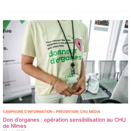
régional de cancérologie du CHU, marquant une étape clé dans
l’excellence clinique et scientifique de l’établissement. Ce projet
représente un investissement de 9,5 millions d’euros pour
l’acquisition et l’installation de l’équipement au cœur même du
pôle régional de cancérologie.
CAMPAGNE D'INFORMATION • PRÉVENTION
,
CHU MÉDIA
Don d’organes : opération sensibilisation au CHU
de Nîmes