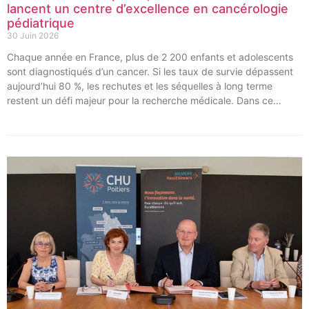
lancent un centre d’excellence en cancérologie
pédiatrique
30 Juin 2026
Chaque année en France, plus de 2 200 enfants et adolescents
sont diagnostiqués d’un cancer. Si les taux de survie dépassent
aujourd’hui 80 %, les rechutes et les séquelles à long terme
restent un défi majeur pour la recherche médicale. Dans ce
contexte, les CHU de Montpellier, Toulouse et Bordeaux, aux
côtés de l’Oncopole Claudius Regaud et de leurs partenaires,
lancent CIRCLE, un centre de recherche d’excellence dédié aux
cancers pédiatriques.