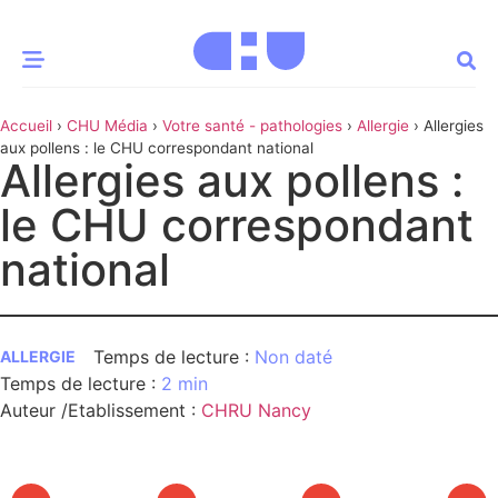
Accueil
›
CHU Média
›
Votre santé - pathologies
›
Allergie
›
Allergies
CE MOMENT
aux pollens : le CHU correspondant national
Allergies aux pollens :
 santé
Innovation
le CHU correspondant
re & patrimoine
Patient
national
Média
Non daté
sommes-nous
ALLERGIE
2 min
t-ce qu’un CHU ?
ire des CHU
Auteur /Etablissement
:
CHRU Nancy
CHU