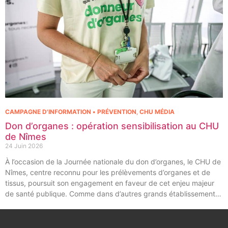
CAMPAGNE D'INFORMATION • PRÉVENTION
,
CHU MÉDIA
Don d’organes : opération sensibilisation au CHU
de Nîmes
24 Juin 2026
À l’occasion de la Journée nationale du don d’organes, le CHU de
Nîmes, centre reconnu pour les prélèvements d’organes et de
tissus, poursuit son engagement en faveur de cet enjeu majeur
de santé publique. Comme dans d’autres grands établissements
hospitaliers, les équipes de la Coordination Hospitalière des
Prélèvements d’Organes et de Tissus (CHPOT) se sont
mobilisées pour informer, sensibiliser et rappeler l’importance