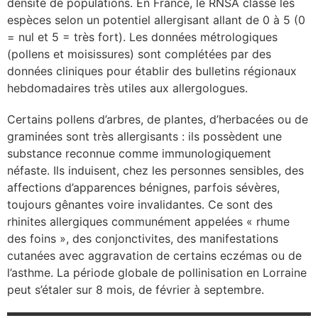
densité de populations. En France, le RNSA classe les
espèces selon un potentiel allergisant allant de 0 à 5 (0
se
= nul et 5 = très fort). Les données métrologiques
(pollens et moisissures) sont complétées par des
cter l’éditeur
données cliniques pour établir des bulletins régionaux
hebdomadaires très utiles aux allergologues.
acter un CHU
Certains pollens d’arbres, de plantes, d’herbacées ou de
graminées sont très allergisants : ils possèdent une
substance reconnue comme immunologiquement
néfaste. Ils induisent, chez les personnes sensibles, des
affections d’apparences bénignes, parfois sévères,
toujours gênantes voire invalidantes. Ce sont des
rhinites allergiques communément appelées « rhume
des foins », des conjonctivites, des manifestations
cutanées avec aggravation de certains eczémas ou de
l’asthme. La période globale de pollinisation en Lorraine
peut s’étaler sur 8 mois, de février à septembre.