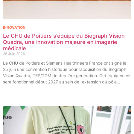
INNOVATION
Le CHU de Poitiers s’équipe du Biograph Vision
Quadra, une innovation majeure en imagerie
médicale
26 Juin 2026
Le CHU de Poitiers et Siemens Healthineers France ont signé le
25 juin une convention historique pour l’acquisition du Biograph
Vision Quadra, TEP/TDM de dernière génération. Cet équipement
sera fonctionnel début 2027 au sein de l’extension du pôle
régional de cancérologie du CHU, marquant une étape clé dans
l’excellence clinique et scientifique de l’établissement. Ce projet
représente un investissement de 9,5 millions d’euros pour
l’acquisition et l’installation de l’équipement au cœur même du
pôle régional de cancérologie.