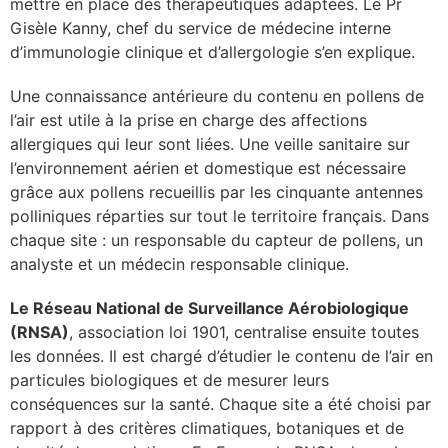
mettre en place des thérapeutiques adaptées. Le Pr
Gisèle Kanny, chef du service de médecine interne
lture & patrimoine
d’immunologie clinique et d’allergologie s’en explique.
erche
Une connaissance antérieure du contenu en pollens de
l’air est utile à la prise en charge des affections
ition écologique
allergiques qui leur sont liées. Une veille sanitaire sur
l’environnement aérien et domestique est nécessaire
da
grâce aux pollens recueillis par les cinquante antennes
polliniques réparties sur tout le territoire français. Dans
chaque site : un responsable du capteur de pollens, un
TEZ CONNECTÉ
analyste et un médecin responsable clinique.
Le Réseau National de Surveillance Aérobiologique
e d’info
(RNSA)
, association loi 1901, centralise ensuite toutes
les données. Il est chargé d’étudier le contenu de l’air en
particules biologiques et de mesurer leurs
conséquences sur la santé. Chaque site a été choisi par
TACT
rapport à des critères climatiques, botaniques et de