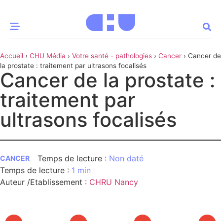
Accueil
›
CHU Média
›
Votre santé - pathologies
›
Cancer
›
Cancer de
CE MOMENT
la prostate : traitement par ultrasons focalisés
Cancer de la prostate :
 santé
Innovation
traitement par
re & patrimoine
Patient
ultrasons focalisés
Média
Non daté
sommes-nous
CANCER
1 min
t-ce qu’un CHU ?
ire des CHU
Auteur /Etablissement
:
CHRU Nancy
CHU