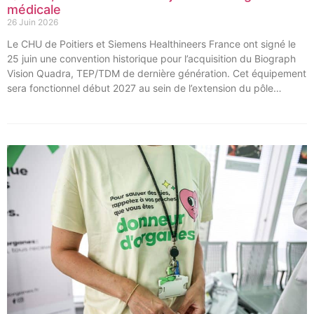
médicale
26 Juin 2026
Le CHU de Poitiers et Siemens Healthineers France ont signé le
25 juin une convention historique pour l’acquisition du Biograph
Vision Quadra, TEP/TDM de dernière génération. Cet équipement
sera fonctionnel début 2027 au sein de l’extension du pôle
régional de cancérologie du CHU, marquant une étape clé dans
l’excellence clinique et scientifique de l’établissement. Ce projet
représente un investissement de 9,5 millions d’euros pour
l’acquisition et l’installation de l’équipement au cœur même du
pôle régional de cancérologie.