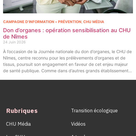
CAMPAGNE D'INFORMATION • PRÉVENTION
,
CHU MÉDIA
Don d’organes : opération sensibilisation au CHU
de Nîmes
24 Juin 2026
À l’occasion de la Journée nationale du don d’organes, le CHU de
Nîmes, centre reconnu pour les prélèvements d’organes et de
tissus, poursuit son engagement en faveur de cet enjeu majeur
de santé publique. Comme dans d’autres grands établissements
hospitaliers, les équipes de la Coordination Hospitalière des
Prélèvements d’Organes et de Tissus (CHPOT) se sont
mobilisées pour informer, sensibiliser et rappeler l’importance
d’un geste solidaire qui permet chaque année de sauver des
milliers de vies.
Rubriques
Transition écologique
CHU Média
Vidéos