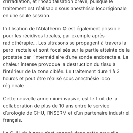
d’irradiation, et l’hospitalisation brève, puisque le
traitement est réalisable sous anesthésie locorégionale
lture & patrimoine
en une seule session.
erche
L’utilisation de l’Ablatherm © est également possible
pour les récidives locales, par exemple après
ition écologique
radiothérapie… Les ultrasons se propagent à travers la
paroi rectale et sont focalisés sur la partie atteinte de la
da
prostate par l’intermédiaire d’une sonde endorectale. La
chaleur intense provoque la destruction du tissu à
l’intérieur de la zone ciblée. Le traitement dure 1 à 3
TEZ CONNECTÉ
heures et peut être réalisé sous anesthésie loco
régionale.
e d’info
Cette nouvelle arme mini-invasive, est le fruit de la
collaboration de plus de 10 ans entre le service
d’urologie de CHU, l’INSERM et d’un partenaire industriel
français.
TACT
Le CHU de Nancy s’est engagé dans cette nouvelle