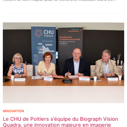
contexte, les CHU de Montpellier, Toulouse et Bordeaux, aux
côtés de l’Oncopole Claudius Regaud et de leurs partenaires,
lancent CIRCLE, un centre de recherche d’excellence dédié aux
cancers pédiatriques.
INNOVATION
Le CHU de Poitiers s’équipe du Biograph Vision
Quadra, une innovation majeure en imagerie