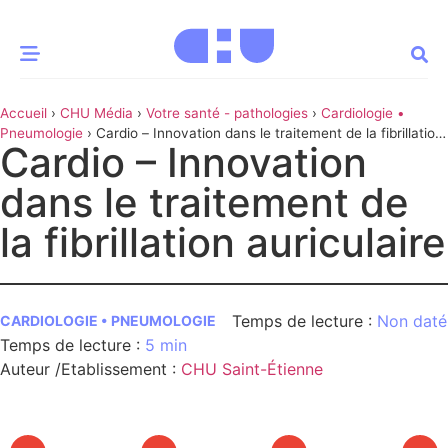
Accueil
›
CHU Média
›
Votre santé - pathologies
›
Cardiologie •
CE MOMENT
Pneumologie
›
Cardio – Innovation dans le traitement de la fibrillation
Cardio – Innovation
auriculaire
 santé
Innovation
dans le traitement de
re & patrimoine
Patient
la fibrillation auriculaire
Média
Non daté
sommes-nous
CARDIOLOGIE • PNEUMOLOGIE
5 min
t-ce qu’un CHU ?
ire des CHU
Auteur /Etablissement
:
CHU Saint-Étienne
CHU