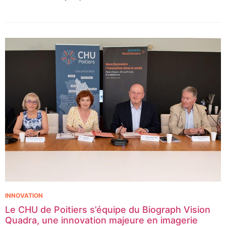
contexte, les CHU de Montpellier, Toulouse et Bordeaux, aux
côtés de l’Oncopole Claudius Regaud et de leurs partenaires,
lancent CIRCLE, un centre de recherche d’excellence dédié aux
cancers pédiatriques.
INNOVATION
Le CHU de Poitiers s’équipe du Biograph Vision
Quadra, une innovation majeure en imagerie