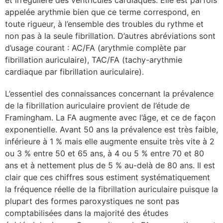
appelée arythmie bien que ce terme correspond, en
lture & patrimoine
toute rigueur, à l’ensemble des troubles du rythme et
erche
non pas à la seule fibrillation. D’autres abréviations sont
d’usage courant : AC/FA (arythmie complète par
fibrillation auriculaire), TAC/FA (tachy-arythmie
ition écologique
cardiaque par fibrillation auriculaire).
da
L’essentiel des connaissances concernant la prévalence
de la fibrillation auriculaire provient de l’étude de
Framingham. La FA augmente avec l’âge, et ce de façon
TEZ CONNECTÉ
exponentielle. Avant 50 ans la prévalence est très faible,
inférieure à 1 % mais elle augmente ensuite très vite à 2
ou 3 % entre 50 et 65 ans, à 4 ou 5 % entre 70 et 80
e d’info
ans et à nettement plus de 5 % au-delà de 80 ans. Il est
clair que ces chiffres sous estiment systématiquement
la fréquence réelle de la fibrillation auriculaire puisque la
plupart des formes paroxystiques ne sont pas
TACT
comptabilisées dans la majorité des études