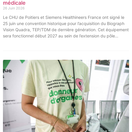
médicale
26 Juin 2026
Le CHU de Poitiers et Siemens Healthineers France ont signé le
25 juin une convention historique pour l’acquisition du Biograph
Vision Quadra, TEP/TDM de dernière génération. Cet équipement
sera fonctionnel début 2027 au sein de l’extension du pôle
régional de cancérologie du CHU, marquant une étape clé dans
l’excellence clinique et scientifique de l’établissement. Ce projet
représente un investissement de 9,5 millions d’euros pour
l’acquisition et l’installation de l’équipement au cœur même du
pôle régional de cancérologie.