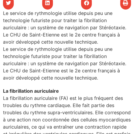
les articles
Le service de rythmologie utilise depuis peu une
technologie futuriste pour traiter la fibrillation
os
auriculaire : un système de navigation par Stéréotaxie.
tre santé
Le CHU de Saint-Etienne est le 2e centre français à
avoir développé cette nouvelle technique.
Le service de rythmologie utilise depuis peu une
technologie futuriste pour traiter la fibrillation
tre santé
auriculaire : un système de navigation par Stéréotaxie.
Le CHU de Saint-Etienne est le 2e centre français à
avoir développé cette nouvelle technique.
novation
La fibrillation auriculaire
La fibrillation auriculaire (FA) est le plus fréquent des
 vie au CHU
troubles du rythme cardiaque. Elle fait partie des
troubles du rythme supra-ventriculaires. Elle correspond
à une action non coordonnée des cellules myocardiques
rmation
auriculaires, ce qui va entraîner une contraction rapide
et irrégulière des ventricules cardiaques. Elle est parfois