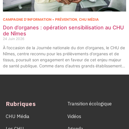
CAMPAGNE D'INFORMATION • PRÉVENTION
,
CHU MÉDIA
Don d’organes : opération sensibilisation au CHU
de Nîmes
24 Juin 2026
À l’occasion de la Journée nationale du don d’organes, le CHU de
Nîmes, centre reconnu pour les prélèvements d’organes et de
tissus, poursuit son engagement en faveur de cet enjeu majeur
de santé publique. Comme dans d’autres grands établissements
hospitaliers, les équipes de la Coordination Hospitalière des
Prélèvements d’Organes et de Tissus (CHPOT) se sont
mobilisées pour informer, sensibiliser et rappeler l’importance
d’un geste solidaire qui permet chaque année de sauver des
milliers de vies.
Rubriques
Transition écologique
CHU Média
Vidéos
Les CHU
Agenda