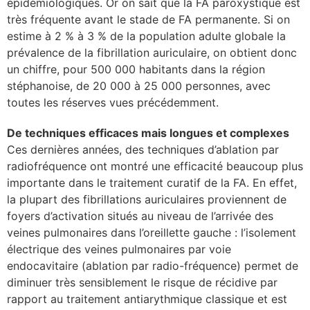
épidémiologiques. Or on sait que la FA paroxystique est
très fréquente avant le stade de FA permanente. Si on
se
estime à 2 % à 3 % de la population adulte globale la
prévalence de la fibrillation auriculaire, on obtient donc
cter l’éditeur
un chiffre, pour 500 000 habitants dans la région
stéphanoise, de 20 000 à 25 000 personnes, avec
acter un CHU
toutes les réserves vues précédemment.
De techniques efficaces mais longues et complexes
Ces dernières années, des techniques d’ablation par
radiofréquence ont montré une efficacité beaucoup plus
importante dans le traitement curatif de la FA. En effet,
la plupart des fibrillations auriculaires proviennent de
foyers d’activation situés au niveau de l’arrivée des
veines pulmonaires dans l’oreillette gauche : l’isolement
électrique des veines pulmonaires par voie
endocavitaire (ablation par radio-fréquence) permet de
diminuer très sensiblement le risque de récidive par
rapport au traitement antiarythmique classique et est