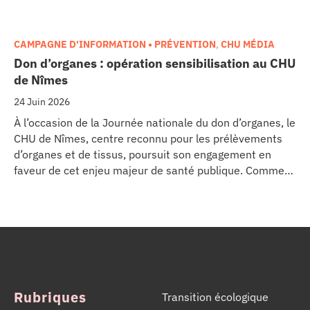
CAMPAGNE D'INFORMATION • PRÉVENTION
,
CHU MÉDIA
Don d’organes : opération sensibilisation au CHU
de Nîmes
24 Juin 2026
À l’occasion de la Journée nationale du don d’organes, le
CHU de Nîmes, centre reconnu pour les prélèvements
d’organes et de tissus, poursuit son engagement en
faveur de cet enjeu majeur de santé publique. Comme
dans d’autres grands établissements hospitaliers, les
équipes de la Coordination Hospitalière des
Prélèvements d’Organes et de Tissus (CHPOT) se sont
mobilisées pour informer, sensibiliser et rappeler
l’importance d’un geste solidaire qui permet chaque
année de sauver des milliers de vies.
Rubriques
Transition écologique