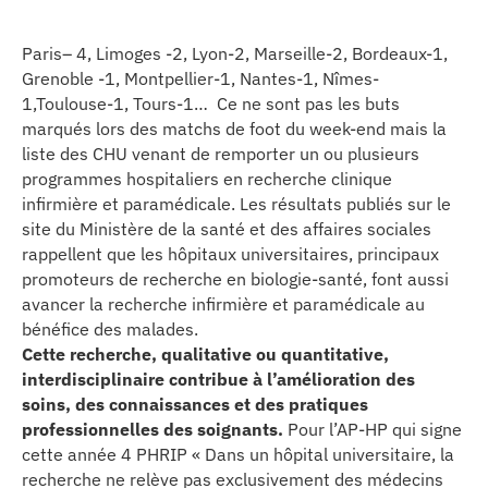
erche
Paris– 4, Limoges -2, Lyon-2, Marseille-2, Bordeaux-1,
Grenoble -1, Montpellier-1, Nantes-1, Nîmes-
ition écologique
1,Toulouse-1, Tours-1… Ce ne sont pas les buts
marqués lors des matchs de foot du week-end mais la
da
liste des CHU venant de remporter un ou plusieurs
programmes hospitaliers en recherche clinique
infirmière et paramédicale. Les résultats publiés sur le
site du Ministère de la santé et des affaires sociales
TEZ CONNECTÉ
rappellent que les hôpitaux universitaires, principaux
promoteurs de recherche en biologie-santé, font aussi
e d’info
avancer la recherche infirmière et paramédicale au
bénéfice des malades.
Cette recherche, qualitative ou quantitative,
interdisciplinaire contribue à l’amélioration des
soins, des connaissances et des pratiques
professionnelles des soignants.
Pour l’AP-HP qui signe
TACT
cette année 4 PHRIP « Dans un hôpital universitaire, la
recherche ne relève pas exclusivement des médecins