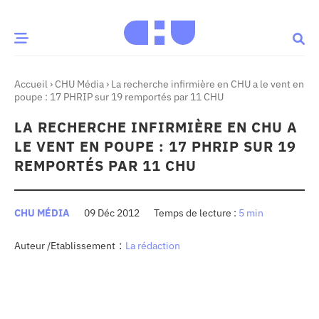
Accueil
›
CHU Média
›
La recherche infirmière en CHU a le vent en
CE MOMENT
poupe : 17 PHRIP sur 19 remportés par 11 CHU
LA RECHERCHE INFIRMIÈRE EN CHU A
 santé
Innovation
LE VENT EN POUPE : 17 PHRIP SUR 19
re & patrimoine
Patient
REMPORTÉS PAR 11 CHU
Média
CHU MÉDIA
09 Déc 2012
5 min
sommes-nous
:
Auteur /Etablissement
La rédaction
t-ce qu’un CHU ?
ire des CHU
CHU