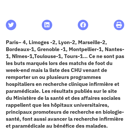
les articles
os
Paris– 4, Limoges -2, Lyon-2, Marseille-2,
 santé
Bordeaux-1, Grenoble -1, Montpellier-1, Nantes-
1, Nîmes-1,Toulouse-1, Tours-1… Ce ne sont pas
les buts marqués lors des matchs de foot du
ation
week-end mais la liste des CHU venant de
remporter un ou plusieurs programmes
e au CHU
hospitaliers en recherche clinique infirmière et
paramédicale. Les résultats publiés sur le site
du Ministère de la santé et des affaires sociales
ation
rappellent que les hôpitaux universitaires,
principaux promoteurs de recherche en biologie-
santé, font aussi avancer la recherche infirmière
re & patrimoine
et paramédicale au bénéfice des malades.