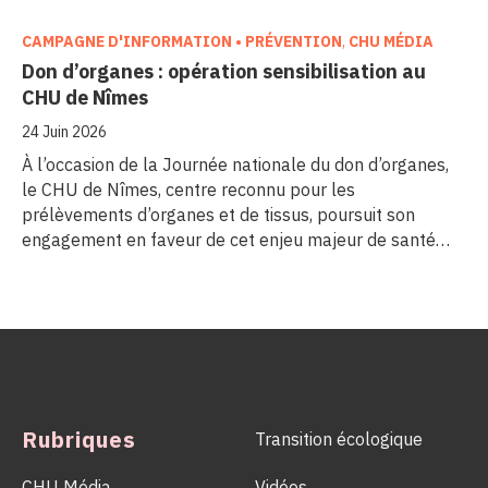
CAMPAGNE D'INFORMATION • PRÉVENTION
,
CHU MÉDIA
Don d’organes : opération sensibilisation au
CHU de Nîmes
24 Juin 2026
À l’occasion de la Journée nationale du don d’organes,
le CHU de Nîmes, centre reconnu pour les
prélèvements d’organes et de tissus, poursuit son
engagement en faveur de cet enjeu majeur de santé
publique. Comme dans d’autres grands établissements
hospitaliers, les équipes de la Coordination Hospitalière
des Prélèvements d’Organes et de Tissus (CHPOT) se
sont mobilisées pour informer, sensibiliser et rappeler
l’importance d’un geste solidaire qui permet chaque
année de sauver des milliers de vies.
Rubriques
Transition écologique
CHU Média
Vidéos