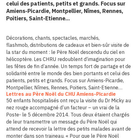
celui des patients, petits et grands. Focus sur
erche
Amiens-Picardie, Montpellier, Nîmes, Rennes,
Poitiers, Saint-Etienne...
ition écologique
Décorations, chants, spectacles, marchés,
da
flashmob, distributions de cadeaux et bien-sûr visite de
la star du moment : le Père Noël descendu du ciel en
hélicoptère. Les CHRU redoublent d’imagination pour
les fêtes de fin d’année. Un temps fort de partage et de
TEZ CONNECTÉ
solidarité entre le monde des bien portants et celui des
patients, petits et grands. Focus sur Amiens-Picardie,
e d’info
Montpellier, Nîmes, Rennes, Poitiers, Saint-Etienne…
Lettres au Père Noël du CHU Amiens-Picardie
50 enfants hospitalisés ont reçu la visite du Dr Micky au
nez rouge accompagné d’un facteur – un vrai de la
Poste- le 5 décembre 2014. Tous deux étaient chargés
TACT
de leur transmettre un message du Père Noël qui
attend de recevoir la lettre des petits malades avant de
se
monter dans son traineau. « Pour que le Père Noël