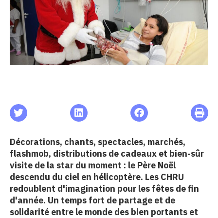
les articles
s
 santé
ation
e au CHU
Décorations, chants, spectacles, marchés,
flashmob, distributions de cadeaux et bien-sûr
visite de la star du moment : le Père Noël
ation
descendu du ciel en hélicoptère. Les CHRU
redoublent d'imagination pour les fêtes de fin
d'année. Un temps fort de partage et de
re & patrimoine
solidarité entre le monde des bien portants et