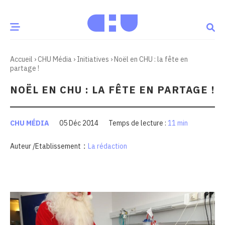
Accueil
›
CHU Média
›
Initiatives
›
Noël en CHU : la fête en
CE MOMENT
partage !
NOËL EN CHU : LA FÊTE EN PARTAGE !
 santé
Innovation
re & patrimoine
Patient
CHU MÉDIA
05 Déc 2014
11 min
:
Auteur /Etablissement
La rédaction
Média
sommes-nous
t-ce qu’un CHU ?
ire des CHU
CHU