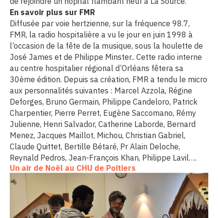
de rejoindre un hôpital flambant neuf à La Source.
En savoir plus sur FMR
Diffusée par voie hertzienne, sur la fréquence 98.7,
FMR, la radio hospitalière a vu le jour en juin 1998 à
l’occasion de la fête de la musique, sous la houlette de
José James et de Philippe Minster.. Cette radio interne
au centre hospitalier régional d’Orléans fêtera sa
30ème édition. Depuis sa création, FMR a tendu le micro
aux personnalités suivantes : Marcel Azzola, Régine
Deforges, Bruno Germain, Philippe Candeloro, Patrick
Charpentier, Pierre Perret, Eugène Saccomano, Rémy
Julienne, Henri Salvador, Catherine Laborde, Bernard
Menez, Jacques Maillot, Michou, Christian Gabriel,
Claude Quittet, Bertille Bétaré, Pr Alain Deloche,
Reynald Pedros, Jean-François Khan, Philippe Lavil….
Un air de Noël au CHU de Poitiers