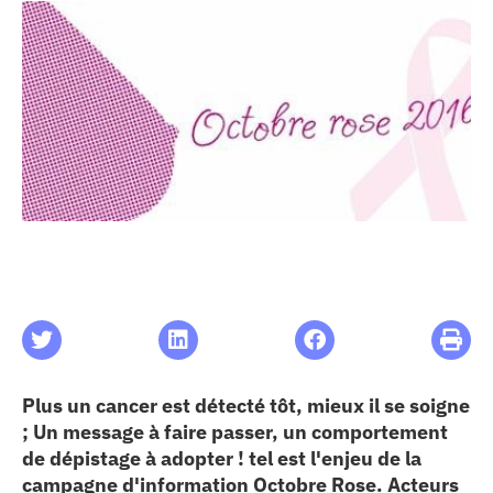
les articles
os
 santé
ation
e au CHU
ation
Plus un cancer est détecté tôt, mieux il se soigne
; Un message à faire passer, un comportement
re & patrimoine
de dépistage à adopter ! tel est l'enjeu de la
campagne d'information Octobre Rose. Acteurs