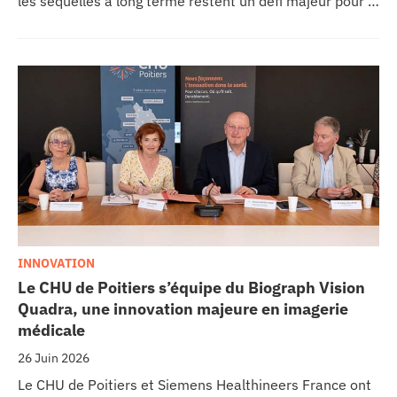
les séquelles à long terme restent un défi majeur pour la
recherche médicale. Dans ce contexte, les CHU de
Montpellier, Toulouse et Bordeaux, aux côtés de
l’Oncopole Claudius Regaud et de leurs partenaires,
lancent CIRCLE, un centre de recherche d’excellence
dédié aux cancers pédiatriques.
INNOVATION
Le CHU de Poitiers s’équipe du Biograph Vision
Quadra, une innovation majeure en imagerie
médicale
26 Juin 2026
Le CHU de Poitiers et Siemens Healthineers France ont