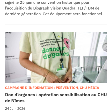
signé le 25 juin une convention historique pour
l’acquisition du Biograph Vision Quadra, TEP/TDM de
dernière génération. Cet équipement sera fonctionnel
début 2027 au sein de l’extension du pôle régional de
cancérologie du CHU, marquant une étape clé dans
l’excellence clinique et scientifique de l’établissement.
Ce projet représente un investissement de 9,5 millions
d’euros pour l’acquisition et l’installation de
l’équipement au cœur même du pôle régional de
cancérologie.
CAMPAGNE D'INFORMATION • PRÉVENTION
,
CHU MÉDIA
Don d’organes : opération sensibilisation au CHU
de Nîmes
24 Juin 2026