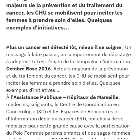
majeurs de la prévention et du traitement du
erche
cancer, les CHU se mobilisent pour inciter les
femmes à prendre soin d'elles. Quelques
ition écologique
exemples d'initiatives...
da
Plus un
cancer
est détecté
tôt
, mieux il se soigne
; Un
message à faire passer, un comportement de dépistage
à adopter ! tel est l’enjeu de la campagne d’information
TEZ CONNECTÉ
Octobre Rose 2016
. Acteurs majeurs de la prévention
et du traitement du cancer, les CHU se mobilisent pour
inciter les femmes à prendre soin d’elles. Quelques
e d’info
exemples d’initiatives…
À
l’Assistance Publique – Hôpitaux de Marseille
,
médecins, soignants, le Centre de Coordination en
Cancérologie (3C) et les Espaces de Rencontres et
d’Information dédié au cancer (ERI), ont choisi de se
mobiliser pour cette grande cause avec la participation
TACT
du Pôle Femmes parents enfants et des sages-femmes