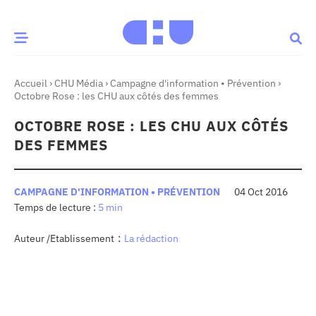
Accueil
›
CHU Média
›
Campagne d'information • Prévention
›
CE MOMENT
Octobre Rose : les CHU aux côtés des femmes
OCTOBRE ROSE : LES CHU AUX CÔTÉS
 santé
Innovation
DES FEMMES
re & patrimoine
Patient
CAMPAGNE D'INFORMATION • PRÉVENTION
04 Oct 2016
5 min
Média
sommes-nous
:
Auteur /Etablissement
La rédaction
t-ce qu’un CHU ?
ire des CHU
CHU