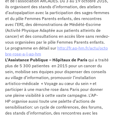
et de l’association ARCADES. Du 3 au 19 octobre 2016,
se
ils organisent des stands d’information, des ateliers
d’autopalpation avec la participation des sages-femmes
cter l’éditeur
et du pôle Femmes Parents enfants, des rencontres
avec l’ERI, des démonstrations de Médiété-Escrime
(Activité Physique Adaptée aux patients atteints de
acter un CHU
cancer) et des consultations en accès libre sans rendez-
vous organisées par le pôle Femmes Parents enfants.
Le programme en détail sur
http://fr.ap-hm.fr/actu/octo
bre-rose-a-l-ap-hm
L’Assistance Publique – Hôpitaux de Paris
qui a traité
plus de 5 300 patientes en 2015 pour un cancer du
sein, mobilise ses équipes pour dispenser des conseils
au village d’information, promouvoir l’installation
artistico-médicale « Voyage au cœur du sein » et
participer à une marche rose dans Paris pour donner
une pleine visibilité à cette vaste campagne. L’AP-
HP organise aussi toute une palette d’actions de
sensibilisation: un cycle de conférences, des forums,
des stands d’information, des rencontres avec les