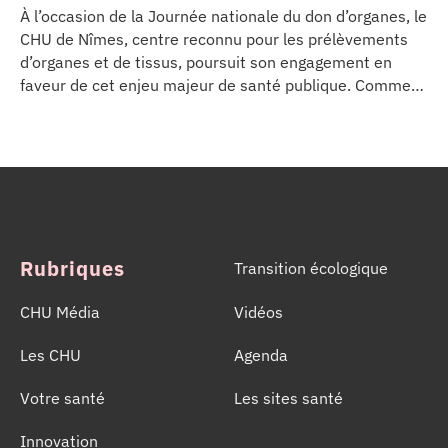
À l’occasion de la Journée nationale du don d’organes, le
CHU de Nîmes, centre reconnu pour les prélèvements
d’organes et de tissus, poursuit son engagement en
faveur de cet enjeu majeur de santé publique. Comme
dans d’autres grands établissements hospitaliers, les
équipes de la Coordination Hospitalière des
Prélèvements d’Organes et de Tissus (CHPOT) se sont
mobilisées pour informer, sensibiliser et rappeler
l’importance d’un geste solidaire qui permet chaque
année de sauver des milliers de vies.
Rubriques
Transition écologique
CHU Média
Vidéos
Les CHU
Agenda
Votre santé
Les sites santé
Innovation