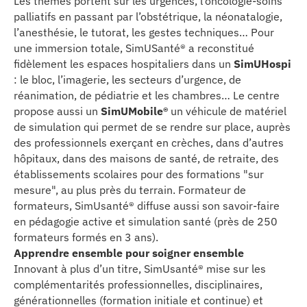
Les thèmes portent sur les urgences, l’oncologie-soins
palliatifs en passant par l’obstétrique, la néonatalogie,
l’anesthésie, le tutorat, les gestes techniques… Pour
une immersion totale, SimUSanté® a reconstitué
fidèlement les espaces hospitaliers dans un
SimUHospi
: le bloc, l’imagerie, les secteurs d’urgence, de
réanimation, de pédiatrie et les chambres… Le centre
propose aussi un
SimUMobile®
un véhicule de matériel
de simulation qui permet de se rendre sur place, auprès
des professionnels exerçant en crèches, dans d’autres
hôpitaux, dans des maisons de santé, de retraite, des
établissements scolaires pour des formations "sur
mesure", au plus près du terrain. Formateur de
formateurs, SimUsanté® diffuse aussi son savoir-faire
en pédagogie active et simulation santé (près de 250
formateurs formés en 3 ans).
Apprendre ensemble pour soigner ensemble
Innovant à plus d’un titre, SimUsanté® mise sur les
complémentarités professionnelles, disciplinaires,
générationnelles (formation initiale et continue) et