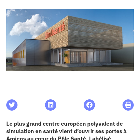
les articles
os
 santé
ation
e au CHU
ation
Le plus grand centre européen polyvalent de
re & patrimoine
simulation en santé vient d’ouvrir ses portes à
Amiens au cœur du Pôle Santé. Labélisé