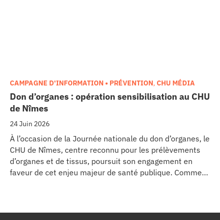
CAMPAGNE D'INFORMATION • PRÉVENTION
,
CHU MÉDIA
Don d’organes : opération sensibilisation au CHU
de Nîmes
24 Juin 2026
À l’occasion de la Journée nationale du don d’organes, le
CHU de Nîmes, centre reconnu pour les prélèvements
d’organes et de tissus, poursuit son engagement en
faveur de cet enjeu majeur de santé publique. Comme
dans d’autres grands établissements hospitaliers, les
équipes de la Coordination Hospitalière des
Prélèvements d’Organes et de Tissus (CHPOT) se sont
mobilisées pour informer, sensibiliser et rappeler