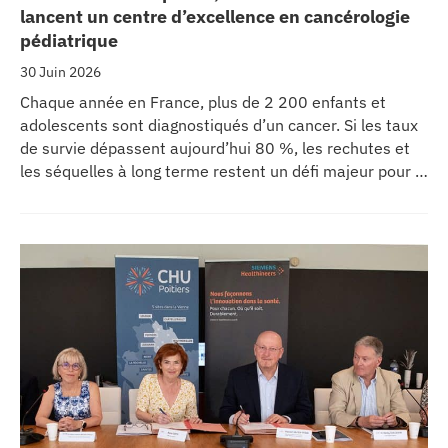
lancent un centre d’excellence en cancérologie
pédiatrique
30 Juin 2026
Chaque année en France, plus de 2 200 enfants et
adolescents sont diagnostiqués d’un cancer. Si les taux
de survie dépassent aujourd’hui 80 %, les rechutes et
les séquelles à long terme restent un défi majeur pour la
recherche médicale. Dans ce contexte, les CHU de
Montpellier, Toulouse et Bordeaux, aux côtés de
l’Oncopole Claudius Regaud et de leurs partenaires,
lancent CIRCLE, un centre de recherche d’excellence
dédié aux cancers pédiatriques.