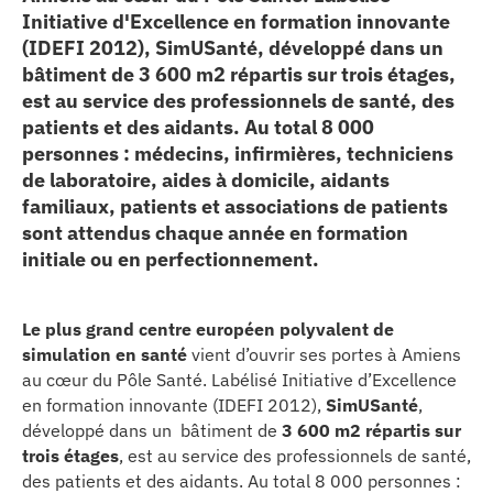
Initiative d'Excellence en formation innovante
erche
(IDEFI 2012), SimUSanté, développé dans un
bâtiment de 3 600 m2 répartis sur trois étages,
ition écologique
est au service des professionnels de santé, des
patients et des aidants. Au total 8 000
da
personnes : médecins, infirmières, techniciens
de laboratoire, aides à domicile, aidants
familiaux, patients et associations de patients
sont attendus chaque année en formation
TEZ CONNECTÉ
initiale ou en perfectionnement.
e d’info
Le plus grand centre européen polyvalent de
simulation en santé
vient d’ouvrir ses portes à Amiens
au cœur du Pôle Santé. Labélisé Initiative d’Excellence
en formation innovante (IDEFI 2012),
SimUSanté
,
développé dans un bâtiment de
3 600 m2 répartis sur
TACT
trois étages
, est au service des professionnels de santé,
des patients et des aidants. Au total 8 000 personnes :