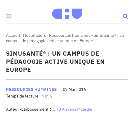
Accueil
›
Hospitaliers
›
Ressources humaines
›
SimUSanté® : un
CE MOMENT
campus de pédagogie active unique en Europe
SIMUSANTÉ® : UN CAMPUS DE
 santé
Innovation
PÉDAGOGIE ACTIVE UNIQUE EN
re & patrimoine
Patient
EUROPE
Média
RESSOURCES HUMAINES
07 Mar 2016
4 min
sommes-nous
t-ce qu’un CHU ?
:
Auteur /Etablissement
CHU Amiens Picardie
ire des CHU
CHU