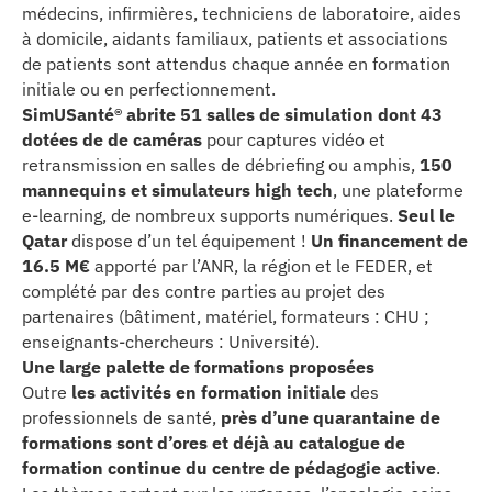
médecins, infirmières, techniciens de laboratoire, aides
se
à domicile, aidants familiaux, patients et associations
de patients sont attendus chaque année en formation
cter l’éditeur
initiale ou en perfectionnement.
SimUSanté® abrite 51 salles de simulation dont 43
acter un CHU
dotées de de caméras
pour captures vidéo et
retransmission en salles de débriefing ou amphis,
150
mannequins et simulateurs high tech
, une plateforme
e-learning, de nombreux supports numériques.
Seul le
Qatar
dispose d’un tel équipement !
Un financement de
16.5 M€
apporté par l’ANR, la région et le FEDER, et
complété par des contre parties au projet des
partenaires (bâtiment, matériel, formateurs : CHU ;
enseignants-chercheurs : Université).
Une large palette de formations proposées
Outre
les activités en formation initiale
des
professionnels de santé,
près d’une quarantaine de
formations sont d’ores et déjà au catalogue de
formation continue
du centre de pédagogie active
.