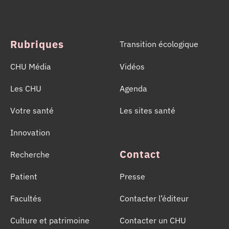
l’importance d’un geste solidaire qui permet chaque
année de sauver des milliers de vies.
Rubriques
Transition écologique
CHU Média
Vidéos
Les CHU
Agenda
Votre santé
Les sites santé
Innovation
Contact
Recherche
Patient
Presse
Facultés
Contacter l’éditeur
Culture et patrimoine
Contacter un CHU