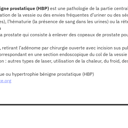
igne prostatique (HBP)
est une pathologie de la partie centra
ation de la vessie ou des envies fréquentes d’uriner ou des sé
es), l’hématurie (la présence de sang dans les urines) ou la ré
s
 la prostate qui consiste à enlever des copeaux de prostate po
retirant l’adénome par chirurgie ouverte avec incision sus pu
 correspondant en une section endoscopique du col de la vessie 
n : autres types de laser, utilisation de la chaleur, du froid, 
ue ou hypertrophie bénigne prostatique (HBP)
ce.org