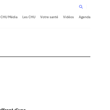
CHU Média
Les CHU
Votre santé
Vidéos
Agenda
uffrant d’une