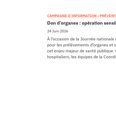
CAMPAGNE D'INFORMATION • PRÉVEN
Don d’organes : opération sens
24 Juin 2026
À l’occasion de la Journée nationale
pour les prélèvements d’organes et 
cet enjeu majeur de santé publique
hospitaliers, les équipes de la Coor
de Tissus (CHPOT) se sont mobilisées
l’importance d’un geste solidaire qu
vies.