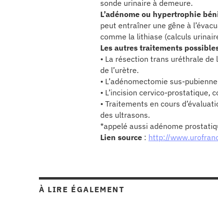
re & patrimoine
sonde urinaire à demeure.
L’adénome ou hypertrophie bén
peut entraîner une gêne à l’évacu
erche
comme la lithiase (calculs urinair
Les autres traitements possible
ition écologique
• La résection trans uréthrale de
de l’urètre.
• L’adénomectomie sus-pubienne, 
da
• L’incision cervico-prostatique,
• Traitements en cours d’évaluatio
des ultrasons.
TEZ CONNECTÉ
*appelé aussi adénome prostatiq
Lien source
:
http://www.urofran
e d’info
À LIRE ÉGALEMENT
TACT