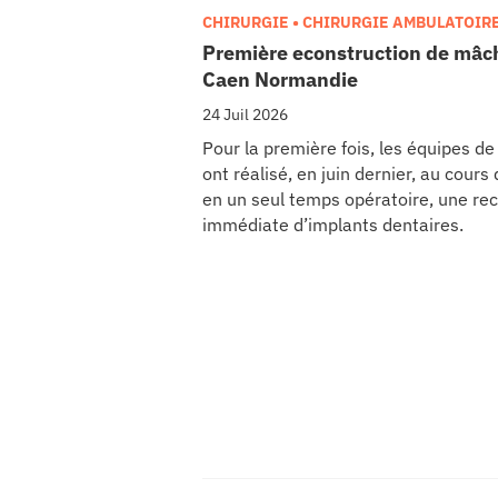
CHIRURGIE • CHIRURGIE AMBULATOIR
Première econstruction de mâch
se
Caen Normandie
cter l’éditeur
24 Juil 2026
Pour la première fois, les équipes d
acter un CHU
ont réalisé, en juin dernier, au cour
en un seul temps opératoire, une rec
immédiate d’implants dentaires.