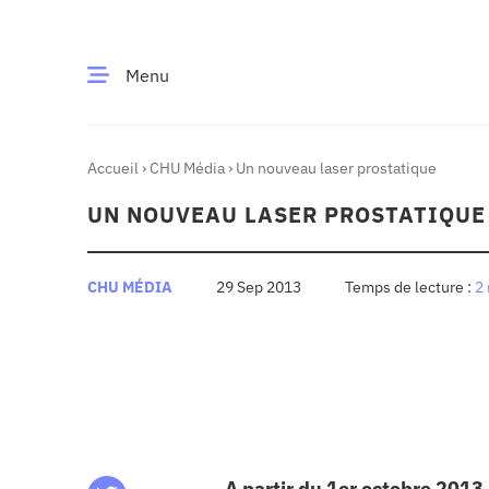
Menu
Accueil
›
CHU Média
›
Un nouveau laser prostatique
CE MOMENT
UN NOUVEAU LASER PROSTATIQUE
 santé
Innovation
re & patrimoine
Patient
CHU MÉDIA
29 Sep 2013
2
Média
sommes-nous
t-ce qu’un CHU ?
ire des CHU
A partir du 1er octobre 2013