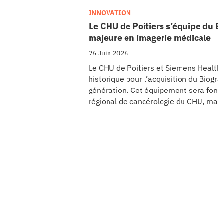
INNOVATION
Le CHU de Poitiers s’équipe du
majeure en imagerie médicale
26 Juin 2026
Le CHU de Poitiers et Siemens Health
historique pour l’acquisition du Bio
génération. Cet équipement sera fon
régional de cancérologie du CHU, mar
scientifique de l’établissement. Ce 
d’euros pour l’acquisition et l’inst
régional de cancérologie.