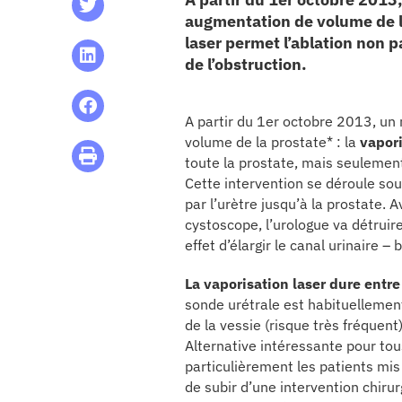
augmentation de volume de la
CHU
laser permet l’ablation non p
de l’obstruction.
les articles
A partir du 1er octobre 2013, un
os
volume de la prostate* : la
vapori
toute la prostate, mais seulement
 santé
Cette intervention se déroule sou
par l’urètre jusqu’à la prostate.
cystoscope, l’urologue va détruire
ation
effet d’élargir le canal urinaire – 
La vaporisation laser dure entr
e au CHU
sonde urétrale est habituellement
de la vessie (risque très fréquent
Alternative intéressante pour tous
ation
particulièrement les patients mis
de subir d’une intervention chiru