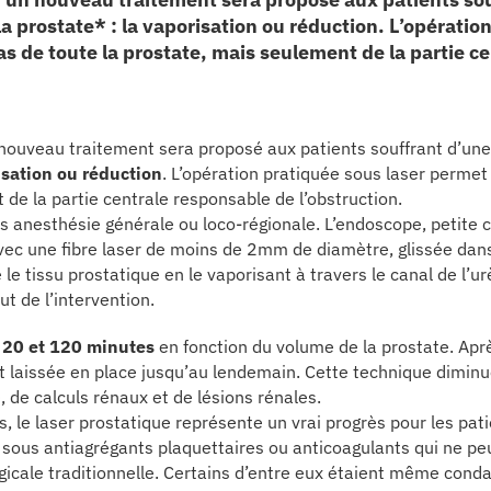
 prostate* : la vaporisation ou réduction. L’opératio
as de toute la prostate, mais seulement de la partie c
 nouveau traitement sera proposé aux patients souffrant d’un
sation ou réduction
. L’opération pratiquée sous laser permet
 de la partie centrale responsable de l’obstruction.
s anesthésie générale ou loco-régionale. L’endoscope, petite c
 Avec une fibre laser de moins de 2mm de diamètre, glissée dans
 le tissu prostatique en le vaporisant à travers le canal de l’u
but de l’intervention.
e 20 et 120 minutes
en fonction du volume de la prostate. Aprè
 laissée en place jusqu’au lendemain. Cette technique diminue
), de calculs rénaux et de lésions rénales.
, le laser prostatique représente un vrai progrès pour les pati
 sous antiagrégants plaquettaires ou anticoagulants qui ne pe
rgicale traditionnelle. Certains d’entre eux étaient même con