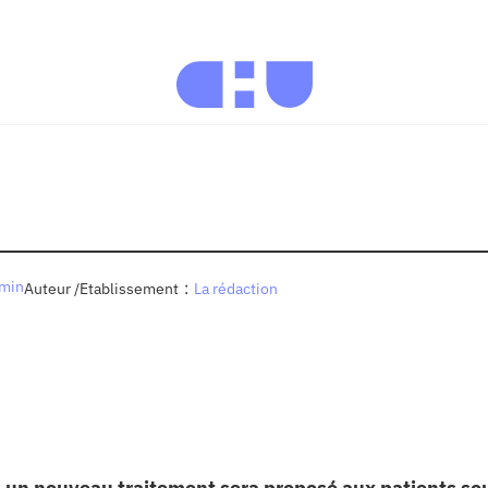
 min
:
Auteur /Etablissement
La rédaction
, un nouveau traitement sera proposé aux patients so