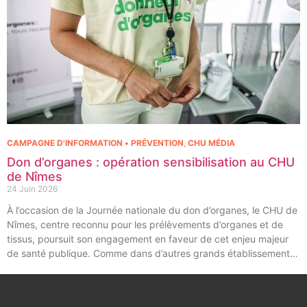
CAMPAGNE D'INFORMATION • PRÉVENTION
,
CHU MÉDIA
Don d’organes : opération sensibilisation au CHU
de Nîmes
24 Juin 2026
À l’occasion de la Journée nationale du don d’organes, le CHU de
Nîmes, centre reconnu pour les prélèvements d’organes et de
tissus, poursuit son engagement en faveur de cet enjeu majeur
de santé publique. Comme dans d’autres grands établissements
hospitaliers, les équipes de la Coordination Hospitalière des
Prélèvements d’Organes et de Tissus (CHPOT) se sont
mobilisées pour informer, sensibiliser et rappeler l’importance