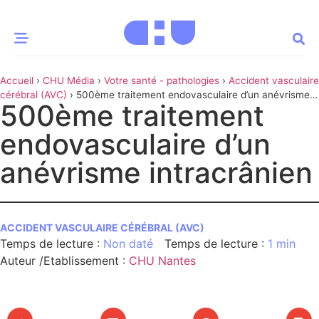
Accueil
›
CHU Média
›
Votre santé - pathologies
›
Accident vasculaire
CE MOMENT
cérébral (AVC)
›
500ème traitement endovasculaire d’un anévrisme
500ème traitement
intracrânien
 santé
Innovation
endovasculaire d’un
re & patrimoine
Patient
anévrisme intracrânien
Média
ACCIDENT VASCULAIRE CÉRÉBRAL (AVC)
sommes-nous
Non daté
1 min
t-ce qu’un CHU ?
Auteur /Etablissement
:
CHU Nantes
ire des CHU
CHU