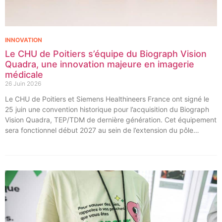
INNOVATION
Le CHU de Poitiers s’équipe du Biograph Vision
Quadra, une innovation majeure en imagerie
médicale
26 Juin 2026
Le CHU de Poitiers et Siemens Healthineers France ont signé le
25 juin une convention historique pour l’acquisition du Biograph
Vision Quadra, TEP/TDM de dernière génération. Cet équipement
sera fonctionnel début 2027 au sein de l’extension du pôle
régional de cancérologie du CHU, marquant une étape clé dans
l’excellence clinique et scientifique de l’établissement. Ce projet
représente un investissement de 9,5 millions d’euros pour
l’acquisition et l’installation de l’équipement au cœur même du
pôle régional de cancérologie.