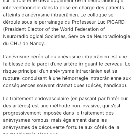
sur le rôle et le développement de la neuroradiologie
interventionnelle dans la prise en charge des patients
erche
atteints d’anévrysme intracrânien. Le colloque se
déroule sous le parrainage du Professeur Luc PICARD
ition écologique
(President Elector of the World Federation of
Neuroradiological Societies, Service de Neuroradiologie
da
du CHU de Nancy.
L’anévrisme cérébral ou anévrisme intracrânien est une
faiblesse de la paroi d’une artère irriguant le cerveau. Le
TEZ CONNECTÉ
risque principal d’un anévrysme intracrânien est sa
rupture, conduisant à une hémorragie intracrânienne aux
e d’info
conséquences souvent dramatiques (décès, handicap).
Le traitement endovasculaire (en passant par l’intérieur
des artères) est une méthode non invasive, qui s’est
progressivement imposée dans le traitement des
TACT
anévrysmes rompus, mais également dans les
anévrysmes de découverte fortuite aux côtés de la
se