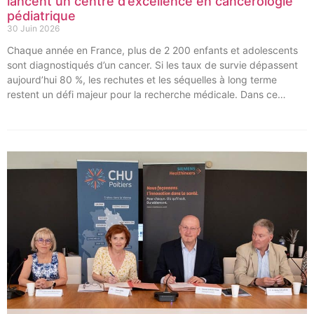
lancent un centre d’excellence en cancérologie
pédiatrique
30 Juin 2026
Chaque année en France, plus de 2 200 enfants et adolescents
sont diagnostiqués d’un cancer. Si les taux de survie dépassent
aujourd’hui 80 %, les rechutes et les séquelles à long terme
restent un défi majeur pour la recherche médicale. Dans ce
contexte, les CHU de Montpellier, Toulouse et Bordeaux, aux
côtés de l’Oncopole Claudius Regaud et de leurs partenaires,
lancent CIRCLE, un centre de recherche d’excellence dédié aux
cancers pédiatriques.