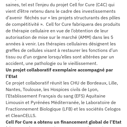
saines, tel est l’enjeu du projet Cell for Cure (C4C) qui
erche
vient d’être retenu dans le cadre des investissements
d’avenir fléchés sur « les projets structurants des pôles
ition écologique
de compétitivité ». Cell for Cure fabriquera des produits
de thérapie cellulaire en vue de l’obtention de leur
autorisation de mise sur le marché (AMM) dans les 5
da
années à venir. Les thérapies cellulaires désignent les
greffes de cellules visant à restaurer les fonctions d’un
tissu ou d’un organe lorsqu’elles sont altérées par un
TEZ CONNECTÉ
accident, une pathologie ou le vieillissement.
Un projet collaboratif exemplaire accompagné par
l’Etat
e d’info
Ce projet collaboratif réunit les CHU de Bordeaux, Lille,
Nantes, Toulouse, les Hospices civils de Lyon,
l’Etablissement Français du sang (EFS) Aquitaine
Limousin et Pyrénées Méditerranée, le Laboratoire de
Fractionnement Biologique (LFB) et les sociétés Celogos
et CleanCELLS.
TACT
Cell For Cure a obtenu un financement global de l’Etat