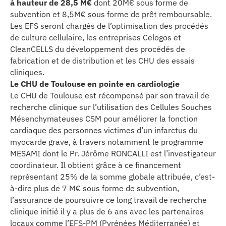
à hauteur de 28,5 M€
dont 20M€ sous forme de
se
subvention et 8,5M€ sous forme de prêt remboursable.
Les EFS seront chargés de l’optimisation des procédés
cter l’éditeur
de culture cellulaire, les entreprises Celogos et
CleanCELLS du développement des procédés de
fabrication et de distribution et les CHU des essais
acter un CHU
cliniques.
Le CHU de Toulouse en pointe en cardiologie
Le CHU de Toulouse est récompensé par son travail de
recherche clinique sur l’utilisation des Cellules Souches
Mésenchymateuses CSM pour améliorer la fonction
cardiaque des personnes victimes d’un infarctus du
myocarde grave, à travers notamment le programme
MESAMI dont le Pr. Jérôme RONCALLI est l’investigateur
coordinateur. Il obtient grâce à ce financement
représentant 25% de la somme globale attribuée, c’est-
à-dire plus de 7 M€ sous forme de subvention,
l’assurance de poursuivre ce long travail de recherche
clinique initié il y a plus de 6 ans avec les partenaires
locaux comme l’EFS-PM (Pyrénées Méditerranée) et