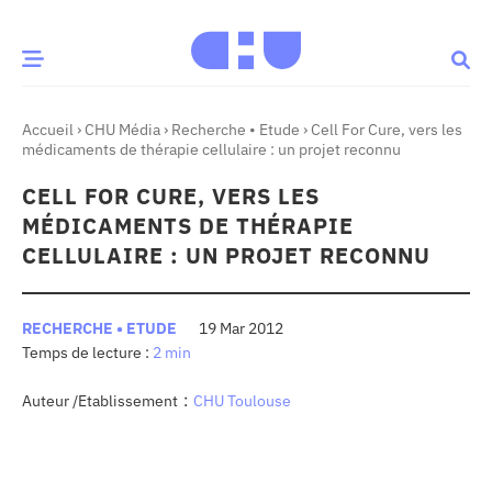
Accueil
›
CHU Média
›
Recherche • Etude
›
Cell For Cure, vers les
CE MOMENT
médicaments de thérapie cellulaire : un projet reconnu
CELL FOR CURE, VERS LES
 santé
Innovation
MÉDICAMENTS DE THÉRAPIE
re & patrimoine
Patient
CELLULAIRE : UN PROJET RECONNU
Média
RECHERCHE • ETUDE
19 Mar 2012
2 min
sommes-nous
t-ce qu’un CHU ?
:
Auteur /Etablissement
CHU Toulouse
ire des CHU
CHU