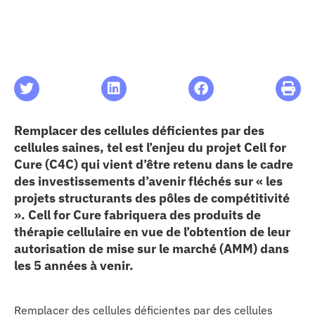
les articles
os
 santé
Remplacer des cellules déficientes par des
cellules saines, tel est l’enjeu du projet Cell for
ation
Cure (C4C) qui vient d’être retenu dans le cadre
des investissements d’avenir fléchés sur « les
projets structurants des pôles de compétitivité
e au CHU
». Cell for Cure fabriquera des produits de
thérapie cellulaire en vue de l’obtention de leur
ation
autorisation de mise sur le marché (AMM) dans
les 5 années à venir.
re & patrimoine
Remplacer des cellules déficientes par des cellules