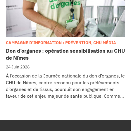
cancérologie.
CAMPAGNE D'INFORMATION • PRÉVENTION
,
CHU MÉDIA
Don d’organes : opération sensibilisation au CHU
de Nîmes
24 Juin 2026
À l’occasion de la Journée nationale du don d’organes, le
CHU de Nîmes, centre reconnu pour les prélèvements
d’organes et de tissus, poursuit son engagement en
faveur de cet enjeu majeur de santé publique. Comme
dans d’autres grands établissements hospitaliers, les
équipes de la Coordination Hospitalière des
Prélèvements d’Organes et de Tissus (CHPOT) se sont
mobilisées pour informer, sensibiliser et rappeler
l’importance d’un geste solidaire qui permet chaque