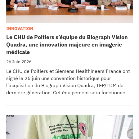
INNOVATION
Le CHU de Poitiers s’équipe du Biograph Vision
Quadra, une innovation majeure en imagerie
médicale
26 Juin 2026
Le CHU de Poitiers et Siemens Healthineers France ont
signé le 25 juin une convention historique pour
l’acquisition du Biograph Vision Quadra, TEP/TDM de
dernière génération. Cet équipement sera fonctionnel
début 2027 au sein de l’extension du pôle régional de
cancérologie du CHU, marquant une étape clé dans
l’excellence clinique et scientifique de l’établissement.
Ce projet représente un investissement de 9,5 millions
d’euros pour l’acquisition et l’installation de
l’équipement au cœur même du pôle régional de