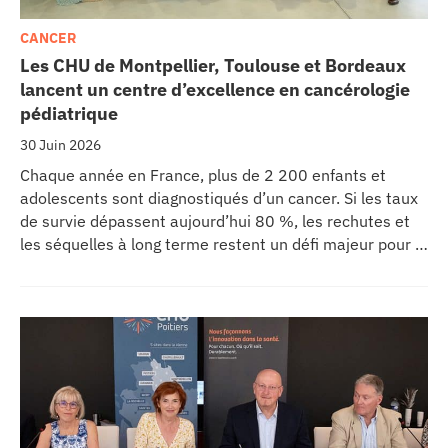
CANCER
Les CHU de Montpellier, Toulouse et Bordeaux
lancent un centre d’excellence en cancérologie
pédiatrique
30 Juin 2026
Chaque année en France, plus de 2 200 enfants et
adolescents sont diagnostiqués d’un cancer. Si les taux
de survie dépassent aujourd’hui 80 %, les rechutes et
les séquelles à long terme restent un défi majeur pour la
recherche médicale. Dans ce contexte, les CHU de
Montpellier, Toulouse et Bordeaux, aux côtés de
l’Oncopole Claudius Regaud et de leurs partenaires,
lancent CIRCLE, un centre de recherche d’excellence
dédié aux cancers pédiatriques.