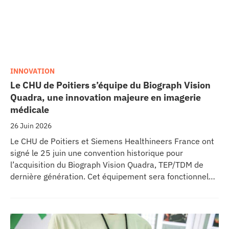
INNOVATION
Le CHU de Poitiers s’équipe du Biograph Vision
Quadra, une innovation majeure en imagerie
médicale
26 Juin 2026
Le CHU de Poitiers et Siemens Healthineers France ont
signé le 25 juin une convention historique pour
l’acquisition du Biograph Vision Quadra, TEP/TDM de
dernière génération. Cet équipement sera fonctionnel
début 2027 au sein de l’extension du pôle régional de
cancérologie du CHU, marquant une étape clé dans
l’excellence clinique et scientifique de l’établissement.
Ce projet représente un investissement de 9,5 millions