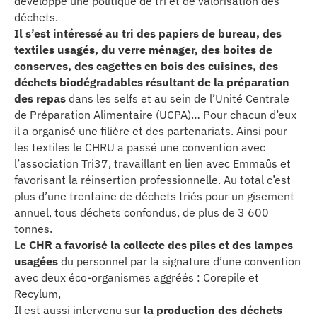
développé une politique de tri et de valorisation des
se
déchets.
Il s’est intéressé au tri des papiers de bureau, des
cter l’éditeur
textiles usagés, du verre ménager, des boites de
conserves, des cagettes en bois des cuisines, des
déchets biodégradables résultant de la préparation
acter un CHU
des repas
dans les selfs et au sein de l’Unité Centrale
de Préparation Alimentaire (UCPA)… Pour chacun d’eux
il a organisé une filière et des partenariats. Ainsi pour
les textiles le CHRU a passé une convention avec
l’association Tri37, travaillant en lien avec Emmaûs et
favorisant la réinsertion professionnelle. Au total c’est
plus d’une trentaine de déchets triés pour un gisement
annuel, tous déchets confondus, de plus de 3 600
tonnes.
Le CHR a favorisé la collecte des piles et des lampes
usagées
du personnel par la signature d’une convention
avec deux éco-organismes aggréés : Corepile et
Recylum,
Il est aussi intervenu sur
la production des déchets