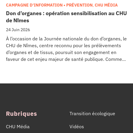
CAMPAGNE D'INFORMATION • PRÉVENTION
,
CHU MÉDIA
Don d’organes : opération sensibilisation au CHU
de Nîmes
24 Juin 2026
À l’occasion de la Journée nationale du don d’organes, le
CHU de Nîmes, centre reconnu pour les prélèvements
d’organes et de tissus, poursuit son engagement en
faveur de cet enjeu majeur de santé publique. Comme
dans d’autres grands établissements hospitaliers, les
équipes de la Coordination Hospitalière des
Prélèvements d’Organes et de Tissus (CHPOT) se sont
mobilisées pour informer, sensibiliser et rappeler
l’importance d’un geste solidaire qui permet chaque
année de sauver des milliers de vies.
Rubriques
Transition écologique
CHU Média
Vidéos