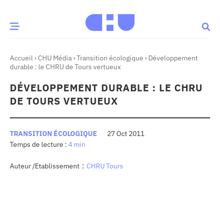
Accueil
›
CHU Média
›
Transition écologique
›
Développement
CE MOMENT
durable : le CHRU de Tours vertueux
DÉVELOPPEMENT DURABLE : LE CHRU
 santé
Innovation
DE TOURS VERTUEUX
re & patrimoine
Patient
TRANSITION ÉCOLOGIQUE
27 Oct 2011
4 min
Média
sommes-nous
:
Auteur /Etablissement
CHRU Tours
t-ce qu’un CHU ?
ire des CHU
CHU