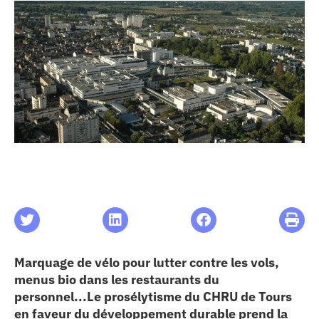
les articles
os
 santé
ation
e au CHU
ation
Marquage de vélo pour lutter contre les vols,
menus bio dans les restaurants du
re & patrimoine
personnel...Le prosélytisme du CHRU de Tours
en faveur du développement durable prend la