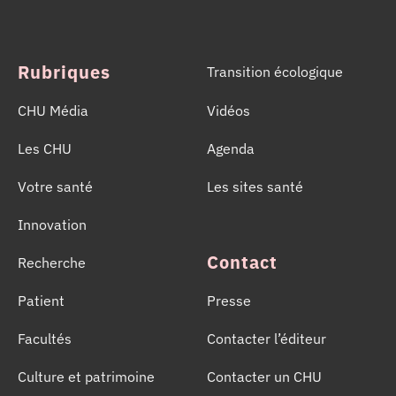
l’importance d’un geste solidaire qui permet chaque
année de sauver des milliers de vies.
Rubriques
Transition écologique
CHU Média
Vidéos
Les CHU
Agenda
Votre santé
Les sites santé
Innovation
Contact
Recherche
Patient
Presse
Facultés
Contacter l’éditeur
Culture et patrimoine
Contacter un CHU