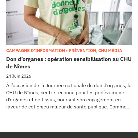
l’équipement au cœur même du pôle régional de
cancérologie.
CAMPAGNE D'INFORMATION • PRÉVENTION
,
CHU MÉDIA
Don d’organes : opération sensibilisation au CHU
de Nîmes
24 Juin 2026
À l’occasion de la Journée nationale du don d’organes, le
CHU de Nîmes, centre reconnu pour les prélèvements
d’organes et de tissus, poursuit son engagement en
faveur de cet enjeu majeur de santé publique. Comme
dans d’autres grands établissements hospitaliers, les
équipes de la Coordination Hospitalière des
Prélèvements d’Organes et de Tissus (CHPOT) se sont
mobilisées pour informer, sensibiliser et rappeler