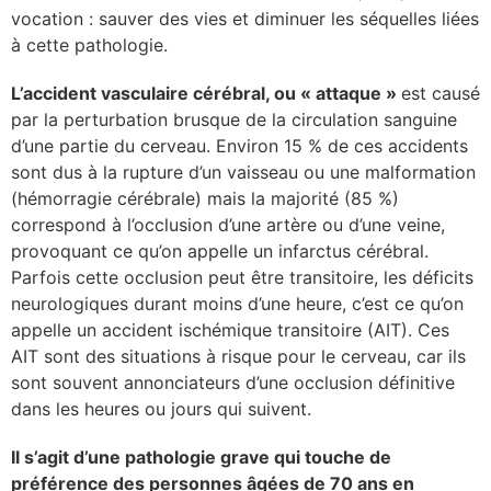
vocation : sauver des vies et diminuer les séquelles liées
lture & patrimoine
à cette pathologie.
erche
L’accident vasculaire cérébral, ou « attaque »
est causé
par la perturbation brusque de la circulation sanguine
ition écologique
d’une partie du cerveau. Environ 15 % de ces accidents
sont dus à la rupture d’un vaisseau ou une malformation
da
(hémorragie cérébrale) mais la majorité (85 %)
correspond à l’occlusion d’une artère ou d’une veine,
provoquant ce qu’on appelle un infarctus cérébral.
Parfois cette occlusion peut être transitoire, les déficits
TEZ CONNECTÉ
neurologiques durant moins d’une heure, c’est ce qu’on
appelle un accident ischémique transitoire (AIT). Ces
e d’info
AIT sont des situations à risque pour le cerveau, car ils
sont souvent annonciateurs d’une occlusion définitive
dans les heures ou jours qui suivent.
Il s’agit d’une pathologie grave qui touche de
TACT
préférence des personnes âgées de 70 ans en