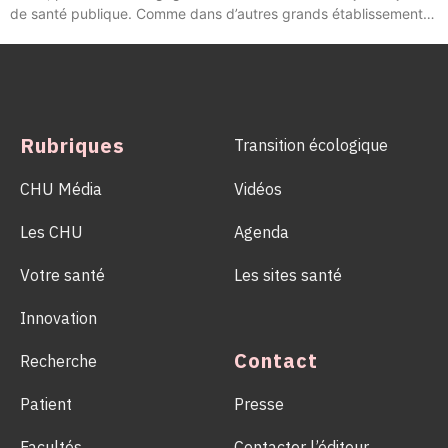
de santé publique. Comme dans d’autres grands établissements
hospitaliers, les équipes de la Coordination Hospitalière des
Prélèvements d’Organes et de Tissus (CHPOT) se sont
mobilisées pour informer, sensibiliser et rappeler l’importance
d’un geste solidaire qui permet chaque année de sauver des
milliers de vies.
Rubriques
Transition écologique
CHU Média
Vidéos
Les CHU
Agenda
Votre santé
Les sites santé
Innovation
Contact
Recherche
Patient
Presse
Facultés
Contacter l’éditeur