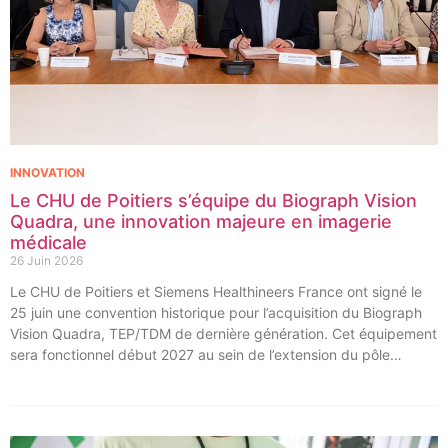
INNOVATION
Le CHU de Poitiers s’équipe du Biograph Vision
Quadra, une innovation majeure en imagerie
médicale
26 Juin 2026
Le CHU de Poitiers et Siemens Healthineers France ont signé le
25 juin une convention historique pour l’acquisition du Biograph
Vision Quadra, TEP/TDM de dernière génération. Cet équipement
sera fonctionnel début 2027 au sein de l’extension du pôle
régional de cancérologie du CHU, marquant une étape clé dans
l’excellence clinique et scientifique de l’établissement. Ce projet
représente un investissement de 9,5 millions d’euros pour
l’acquisition et l’installation de l’équipement au cœur même du