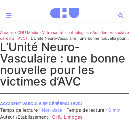
Accueil
›
CHU Média
›
Votre santé - pathologies
›
Accident vasculaire
CE MOMENT
cérébral (AVC)
›
L’Unité Neuro-Vasculaire : une bonne nouvelle pour
L’Unité Neuro-
les victimes d’AVC
 santé
Innovation
Vasculaire : une bonne
re & patrimoine
Patient
nouvelle pour les
victimes d’AVC
Média
sommes-nous
t-ce qu’un CHU ?
ACCIDENT VASCULAIRE CÉRÉBRAL (AVC)
ire des CHU
Non daté
6 min
Auteur /Etablissement
:
CHU Limoges
CHU