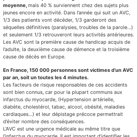
moyenne,
mais 40 % surviennent chez des sujets plus
se
jeunes encore en activité. Dans l’année qui suit un AVC,
1/3 des patients vont décéder, 1/3 garderont des
cter l’éditeur
séquelles définitives (paralysies, troubles de la parole…)
et seulement 1/3 retrouveront leurs activités antérieures.
acter un CHU
Les AVC sont la première cause de handicap acquis de
l’adulte, la deuxième cause de démence et la troisième
cause de décès en Europe.
En France, 150 000 personnes sont victimes d’un AVC
par an, soit un toutes les 4 minutes.
Les facteurs de risque responsables de ces accidents
sont bien connus, car pour la plupart communs aux
infarctus du myocarde, (Hypertension artérielle,
diabète, cholestérol, tabac, alcool, obésité, maladies
cardiaques…) et leur dépistage précoce permettrait
d’éviter nombre des conséquences.
L’AVC est une urgence médicale au même titre que
l’infarctus du myocarde. Il est important d’identifier les