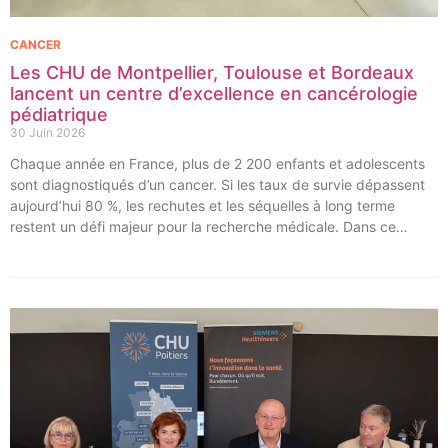
CANCER
Les CHU de Montpellier, Toulouse et Bordeaux
lancent un centre d’excellence en cancérologie
pédiatrique
30 Juin 2026
Chaque année en France, plus de 2 200 enfants et adolescents
sont diagnostiqués d’un cancer. Si les taux de survie dépassent
aujourd’hui 80 %, les rechutes et les séquelles à long terme
restent un défi majeur pour la recherche médicale. Dans ce
contexte, les CHU de Montpellier, Toulouse et Bordeaux, aux
côtés de l’Oncopole Claudius Regaud et de leurs partenaires,
lancent CIRCLE, un centre de recherche d’excellence dédié aux
cancers pédiatriques.