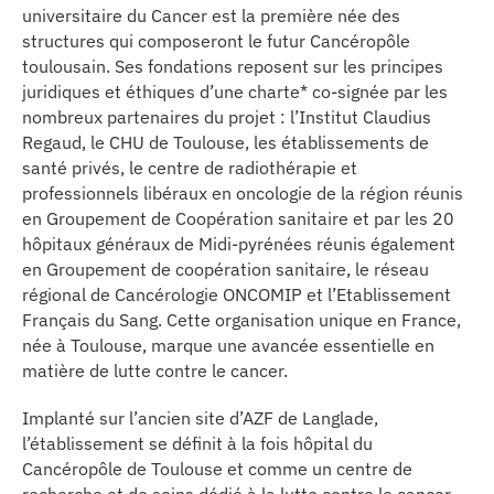
universitaire du Cancer est la première née des
se
structures qui composeront le futur Cancéropôle
toulousain. Ses fondations reposent sur les principes
cter l’éditeur
juridiques et éthiques d’une charte* co-signée par les
nombreux partenaires du projet : l’Institut Claudius
acter un CHU
Regaud, le CHU de Toulouse, les établissements de
santé privés, le centre de radiothérapie et
professionnels libéraux en oncologie de la région réunis
en Groupement de Coopération sanitaire et par les 20
hôpitaux généraux de Midi-pyrénées réunis également
en Groupement de coopération sanitaire, le réseau
régional de Cancérologie ONCOMIP et l’Etablissement
Français du Sang. Cette organisation unique en France,
née à Toulouse, marque une avancée essentielle en
matière de lutte contre le cancer.
Implanté sur l’ancien site d’AZF de Langlade,
l’établissement se définit à la fois hôpital du
Cancéropôle de Toulouse et comme un centre de
recherche et de soins dédié à la lutte contre le cancer.