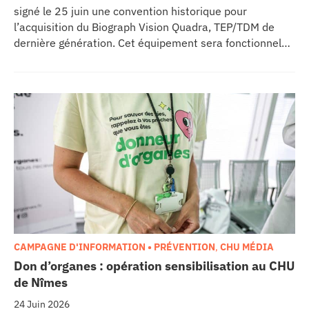
signé le 25 juin une convention historique pour
l’acquisition du Biograph Vision Quadra, TEP/TDM de
dernière génération. Cet équipement sera fonctionnel
début 2027 au sein de l’extension du pôle régional de
cancérologie du CHU, marquant une étape clé dans
l’excellence clinique et scientifique de l’établissement.
Ce projet représente un investissement de 9,5 millions
d’euros pour l’acquisition et l’installation de
l’équipement au cœur même du pôle régional de
cancérologie.
CAMPAGNE D'INFORMATION • PRÉVENTION
,
CHU MÉDIA
Don d’organes : opération sensibilisation au CHU
de Nîmes
24 Juin 2026