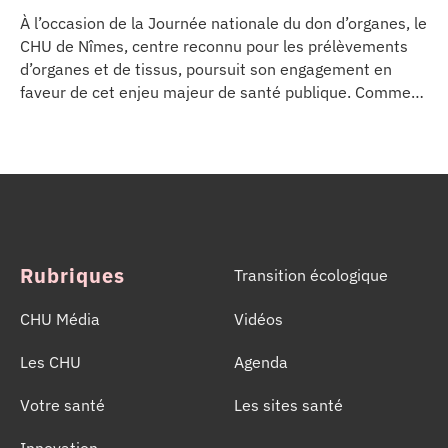
À l’occasion de la Journée nationale du don d’organes, le
CHU de Nîmes, centre reconnu pour les prélèvements
d’organes et de tissus, poursuit son engagement en
faveur de cet enjeu majeur de santé publique. Comme
dans d’autres grands établissements hospitaliers, les
équipes de la Coordination Hospitalière des
Prélèvements d’Organes et de Tissus (CHPOT) se sont
mobilisées pour informer, sensibiliser et rappeler
l’importance d’un geste solidaire qui permet chaque
année de sauver des milliers de vies.
Rubriques
Transition écologique
CHU Média
Vidéos
Les CHU
Agenda
Votre santé
Les sites santé
Innovation