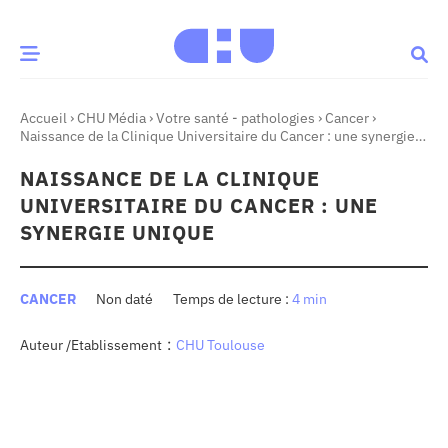
Accueil
›
CHU Média
›
Votre santé - pathologies
›
Cancer
›
CE MOMENT
Naissance de la Clinique Universitaire du Cancer : une synergie
unique
NAISSANCE DE LA CLINIQUE
 santé
Innovation
UNIVERSITAIRE DU CANCER : UNE
re & patrimoine
Patient
SYNERGIE UNIQUE
Média
CANCER
Non daté
4 min
sommes-nous
:
Auteur /Etablissement
CHU Toulouse
t-ce qu’un CHU ?
ire des CHU
CHU