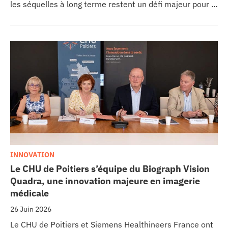
les séquelles à long terme restent un défi majeur pour la
recherche médicale. Dans ce contexte, les CHU de
Montpellier, Toulouse et Bordeaux, aux côtés de
l’Oncopole Claudius Regaud et de leurs partenaires,
lancent CIRCLE, un centre de recherche d’excellence
dédié aux cancers pédiatriques.
INNOVATION
Le CHU de Poitiers s’équipe du Biograph Vision
Quadra, une innovation majeure en imagerie
médicale
26 Juin 2026
Le CHU de Poitiers et Siemens Healthineers France ont