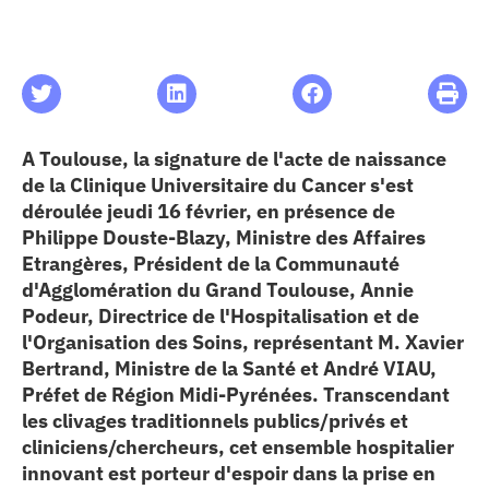
les articles
os
A Toulouse, la signature de l'acte de naissance
 santé
de la Clinique Universitaire du Cancer s'est
déroulée jeudi 16 février, en présence de
Philippe Douste-Blazy, Ministre des Affaires
ation
Etrangères, Président de la Communauté
d'Agglomération du Grand Toulouse, Annie
e au CHU
Podeur, Directrice de l'Hospitalisation et de
l'Organisation des Soins, représentant M. Xavier
Bertrand, Ministre de la Santé et André VIAU,
ation
Préfet de Région Midi-Pyrénées. Transcendant
les clivages traditionnels publics/privés et
cliniciens/chercheurs, cet ensemble hospitalier
re & patrimoine
innovant est porteur d'espoir dans la prise en