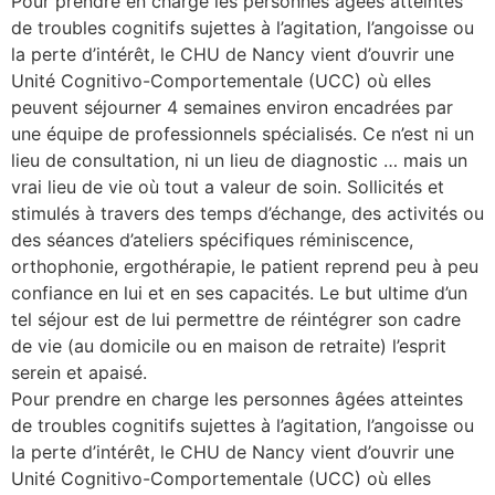
Pour prendre en charge les personnes âgées atteintes
de troubles cognitifs sujettes à l’agitation, l’angoisse ou
les articles
la perte d’intérêt, le CHU de Nancy vient d’ouvrir une
Unité Cognitivo-Comportementale (UCC) où elles
os
peuvent séjourner 4 semaines environ encadrées par
tre santé
une équipe de professionnels spécialisés. Ce n’est ni un
lieu de consultation, ni un lieu de diagnostic … mais un
vrai lieu de vie où tout a valeur de soin. Sollicités et
stimulés à travers des temps d’échange, des activités ou
tre santé
des séances d’ateliers spécifiques réminiscence,
orthophonie, ergothérapie, le patient reprend peu à peu
confiance en lui et en ses capacités. Le but ultime d’un
novation
tel séjour est de lui permettre de réintégrer son cadre
de vie (au domicile ou en maison de retraite) l’esprit
serein et apaisé.
 vie au CHU
Pour prendre en charge les personnes âgées atteintes
de troubles cognitifs sujettes à l’agitation, l’angoisse ou
la perte d’intérêt, le CHU de Nancy vient d’ouvrir une
rmation
Unité Cognitivo-Comportementale (UCC) où elles