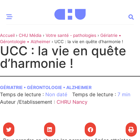
Accueil
›
CHU Média
›
Votre santé - pathologies
›
Gériatrie •
CE MOMENT
Gérontologie • Alzheimer
›
UCC : la vie en quête d’harmonie !
UCC : la vie en quête
 santé
Innovation
d’harmonie !
re & patrimoine
Patient
GÉRIATRIE • GÉRONTOLOGIE • ALZHEIMER
Média
Non daté
7 min
sommes-nous
Auteur /Etablissement
:
CHRU Nancy
t-ce qu’un CHU ?
ire des CHU
CHU