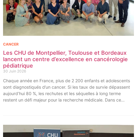
CANCER
Les CHU de Montpellier, Toulouse et Bordeaux
lancent un centre d’excellence en cancérologie
pédiatrique
30 Juin 2026
Chaque année en France, plus de 2 200 enfants et adolescents
sont diagnostiqués d’un cancer. Si les taux de survie dépassent
aujourd’hui 80 %, les rechutes et les séquelles à long terme
restent un défi majeur pour la recherche médicale. Dans ce
contexte, les CHU de Montpellier, Toulouse et Bordeaux, aux
côtés de l’Oncopole Claudius Regaud et de leurs partenaires,
lancent CIRCLE, un centre de recherche d’excellence dédié aux
cancers pédiatriques.