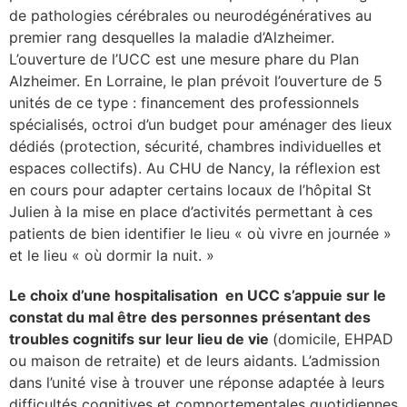
de pathologies cérébrales ou neurodégénératives au
se
premier rang desquelles la maladie d’Alzheimer.
L’ouverture de l’UCC est une mesure phare du Plan
cter l’éditeur
Alzheimer. En Lorraine, le plan prévoit l’ouverture de 5
unités de ce type : financement des professionnels
acter un CHU
spécialisés, octroi d’un budget pour aménager des lieux
dédiés (protection, sécurité, chambres individuelles et
espaces collectifs). Au CHU de Nancy, la réflexion est
en cours pour adapter certains locaux de l’hôpital St
Julien à la mise en place d’activités permettant à ces
patients de bien identifier le lieu « où vivre en journée »
et le lieu « où dormir la nuit. »
Le choix d’une hospitalisation en UCC s’appuie sur le
constat du mal être des personnes présentant des
troubles cognitifs sur leur lieu de vie
(domicile, EHPAD
ou maison de retraite) et de leurs aidants. L’admission
dans l’unité vise à trouver une réponse adaptée à leurs
difficultés cognitives et comportementales quotidiennes