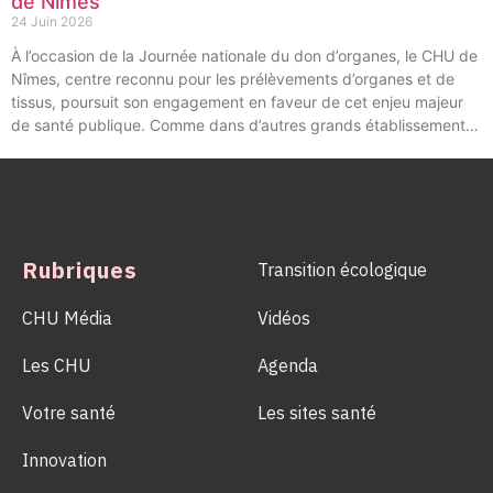
de Nîmes
24 Juin 2026
À l’occasion de la Journée nationale du don d’organes, le CHU de
Nîmes, centre reconnu pour les prélèvements d’organes et de
tissus, poursuit son engagement en faveur de cet enjeu majeur
de santé publique. Comme dans d’autres grands établissements
hospitaliers, les équipes de la Coordination Hospitalière des
Prélèvements d’Organes et de Tissus (CHPOT) se sont
mobilisées pour informer, sensibiliser et rappeler l’importance
d’un geste solidaire qui permet chaque année de sauver des
milliers de vies.
Rubriques
Transition écologique
CHU Média
Vidéos
Les CHU
Agenda
Votre santé
Les sites santé
Innovation