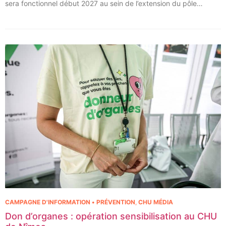
sera fonctionnel début 2027 au sein de l’extension du pôle
régional de cancérologie du CHU, marquant une étape clé dans
l’excellence clinique et scientifique de l’établissement. Ce projet
représente un investissement de 9,5 millions d’euros pour
l’acquisition et l’installation de l’équipement au cœur même du
pôle régional de cancérologie.
CAMPAGNE D'INFORMATION • PRÉVENTION
,
CHU MÉDIA
Don d’organes : opération sensibilisation au CHU