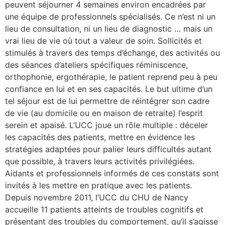
peuvent séjourner 4 semaines environ encadrées par
une équipe de professionnels spécialisés. Ce n’est ni un
lture & patrimoine
lieu de consultation, ni un lieu de diagnostic … mais un
erche
vrai lieu de vie où tout a valeur de soin. Sollicités et
stimulés à travers des temps d’échange, des activités ou
ition écologique
des séances d’ateliers spécifiques réminiscence,
orthophonie, ergothérapie, le patient reprend peu à peu
da
confiance en lui et en ses capacités. Le but ultime d’un
tel séjour est de lui permettre de réintégrer son cadre
de vie (au domicile ou en maison de retraite) l’esprit
serein et apaisé. L’UCC joue un rôle multiple : déceler
TEZ CONNECTÉ
les capacités des patients, mettre en évidence les
stratégies adaptées pour palier leurs difficultés autant
e d’info
que possible, à travers leurs activités privilégiées.
Aidants et professionnels informés de ces constats sont
invités à les mettre en pratique avec les patients.
Depuis novembre 2011, l’UCC du CHU de Nancy
accueille 11 patients atteints de troubles cognitifs et
TACT
présentant des troubles du comportement, qu’il s’agisse