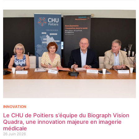
lancent CIRCLE, un centre de recherche d’excellence dédié aux
cancers pédiatriques.
INNOVATION
Le CHU de Poitiers s’équipe du Biograph Vision
Quadra, une innovation majeure en imagerie
médicale
26 Juin 2026