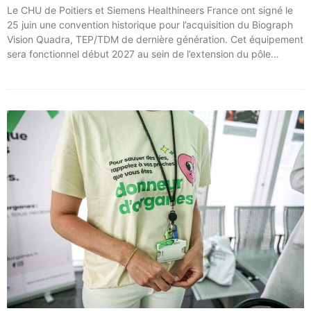
Le CHU de Poitiers et Siemens Healthineers France ont signé le
25 juin une convention historique pour l’acquisition du Biograph
Vision Quadra, TEP/TDM de dernière génération. Cet équipement
sera fonctionnel début 2027 au sein de l’extension du pôle
régional de cancérologie du CHU, marquant une étape clé dans
l’excellence clinique et scientifique de l’établissement. Ce projet
représente un investissement de 9,5 millions d’euros pour
l’acquisition et l’installation de l’équipement au cœur même du
pôle régional de cancérologie.