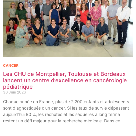
CANCER
Les CHU de Montpellier, Toulouse et Bordeaux
lancent un centre d’excellence en cancérologie
pédiatrique
30 Juin 2026
Chaque année en France, plus de 2 200 enfants et adolescents
sont diagnostiqués d’un cancer. Si les taux de survie dépassent
aujourd’hui 80 %, les rechutes et les séquelles à long terme
restent un défi majeur pour la recherche médicale. Dans ce
contexte, les CHU de Montpellier, Toulouse et Bordeaux, aux
côtés de l’Oncopole Claudius Regaud et de leurs partenaires,