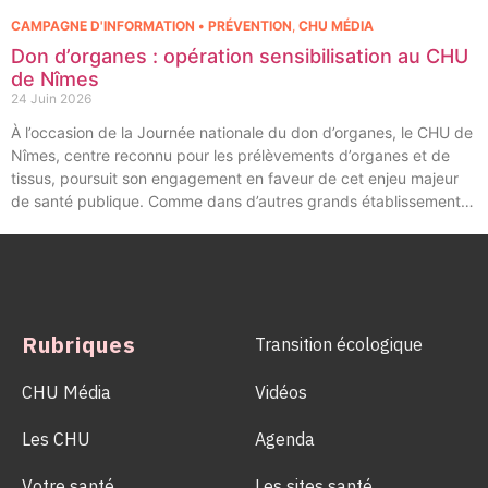
CAMPAGNE D'INFORMATION • PRÉVENTION
,
CHU MÉDIA
Don d’organes : opération sensibilisation au CHU
de Nîmes
24 Juin 2026
À l’occasion de la Journée nationale du don d’organes, le CHU de
Nîmes, centre reconnu pour les prélèvements d’organes et de
tissus, poursuit son engagement en faveur de cet enjeu majeur
de santé publique. Comme dans d’autres grands établissements
hospitaliers, les équipes de la Coordination Hospitalière des
Prélèvements d’Organes et de Tissus (CHPOT) se sont
mobilisées pour informer, sensibiliser et rappeler l’importance
d’un geste solidaire qui permet chaque année de sauver des
milliers de vies.
Rubriques
Transition écologique
CHU Média
Vidéos
Les CHU
Agenda
Votre santé
Les sites santé