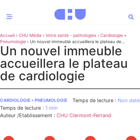
Accueil
›
CHU Média
›
Votre santé - pathologies
›
Cardiologie •
CE MOMENT
Pneumologie
›
Un nouvel immeuble accueillera le plateau de
Un nouvel immeuble
cardiologie
 santé
Innovation
accueillera le plateau
re & patrimoine
Patient
de cardiologie
Média
Non daté
sommes-nous
CARDIOLOGIE • PNEUMOLOGIE
1 min
t-ce qu’un CHU ?
ire des CHU
Auteur /Etablissement
:
CHU Clermont-Ferrand
CHU