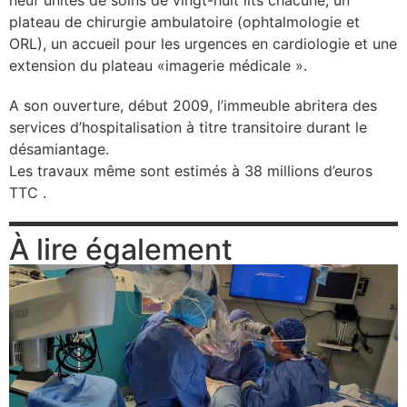
plateau de chirurgie ambulatoire (ophtalmologie et
se
ORL), un accueil pour les urgences en cardiologie et une
extension du plateau «imagerie médicale ».
cter l’éditeur
A son ouverture, début 2009, l’immeuble abritera des
acter un CHU
services d’hospitalisation à titre transitoire durant le
désamiantage.
Les travaux même sont estimés à 38 millions d’euros
TTC .
À lire également