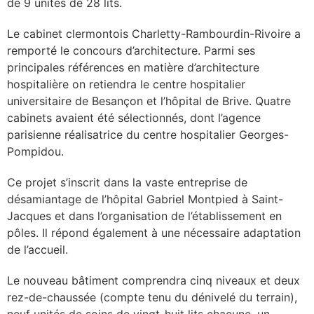
de 9 unités de 28 lits.
lture & patrimoine
Le cabinet clermontois Charletty-Rambourdin-Rivoire a
erche
remporté le concours d’architecture. Parmi ses
principales références en matière d’architecture
hospitalière on retiendra le centre hospitalier
ition écologique
universitaire de Besançon et l’hôpital de Brive. Quatre
cabinets avaient été sélectionnés, dont l’agence
da
parisienne réalisatrice du centre hospitalier Georges-
Pompidou.
TEZ CONNECTÉ
Ce projet s’inscrit dans la vaste entreprise de
désamiantage de l’hôpital Gabriel Montpied à Saint-
Jacques et dans l’organisation de l’établissement en
e d’info
pôles. Il répond également à une nécessaire adaptation
de l’accueil.
Le nouveau bâtiment comprendra cinq niveaux et deux
rez-de-chaussée (compte tenu du dénivelé du terrain),
TACT
neuf unités de soins de vingt-huit lits chacune, un