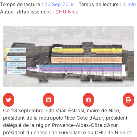
26 Sep 2019
4 min
les articles
Auteur /Etablissement
:
CHU Nice
os
tre santé
tre santé
novation
 vie au CHU
Ce 23 septembre, Christian Estrosi, maire de Nice,
président de la métropole Nice Côte d’Azur, président
délégué de la région Provence-Alpes-Côte d’Azur,
rmation
président du conseil de surveillance du CHU de Nice et