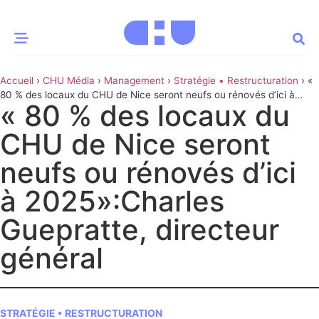
Accueil
›
CHU Média
›
Management
›
Stratégie • Restructuration
›
«
CE MOMENT
80 % des locaux du CHU de Nice seront neufs ou rénovés d’ici à
« 80 % des locaux du
2025»:Charles Guepratte, directeur général
 santé
Innovation
CHU de Nice seront
re & patrimoine
Patient
neufs ou rénovés d’ici
à 2025»:Charles
Média
Guepratte, directeur
sommes-nous
t-ce qu’un CHU ?
général
ire des CHU
CHU
STRATÉGIE • RESTRUCTURATION