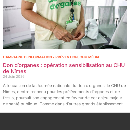
CAMPAGNE D'INFORMATION • PRÉVENTION
,
CHU MÉDIA
Don d’organes : opération sensibilisation au CHU
de Nîmes
24 Juin 2026
À l’occasion de la Journée nationale du don d’organes, le CHU de
Nîmes, centre reconnu pour les prélèvements d’organes et de
tissus, poursuit son engagement en faveur de cet enjeu majeur
de santé publique. Comme dans d’autres grands établissements
hospitaliers, les équipes de la Coordination Hospitalière des
Prélèvements d’Organes et de Tissus (CHPOT) se sont
mobilisées pour informer, sensibiliser et rappeler l’importance
d’un geste solidaire qui permet chaque année de sauver des