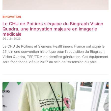
INNOVATION
Le CHU de Poitiers s’équipe du Biograph Vision
Quadra, une innovation majeure en imagerie
médicale
26 Juin 2026
Le CHU de Poitiers et Siemens Healthineers France ont signé le
25 juin une convention historique pour l’acquisition du Biograph
Vision Quadra, TEP/TDM de dernière génération. Cet équipement
sera fonctionnel début 2027 au sein de l’extension du pôle
régional de cancérologie du CHU, marquant une étape clé dans
l’excellence clinique et scientifique de l’établissement. Ce projet
représente un investissement de 9,5 millions d’euros pour
l’acquisition et l’installation de l’équipement au cœur même du
pôle régional de cancérologie.