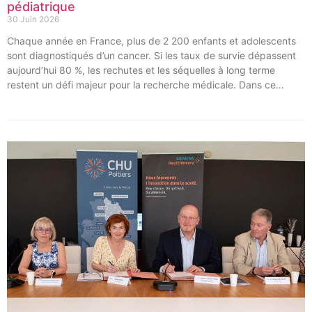
pédiatrique
30 Juin 2026
Chaque année en France, plus de 2 200 enfants et adolescents
sont diagnostiqués d’un cancer. Si les taux de survie dépassent
aujourd’hui 80 %, les rechutes et les séquelles à long terme
restent un défi majeur pour la recherche médicale. Dans ce
contexte, les CHU de Montpellier, Toulouse et Bordeaux, aux
côtés de l’Oncopole Claudius Regaud et de leurs partenaires,
lancent CIRCLE, un centre de recherche d’excellence dédié aux
cancers pédiatriques.