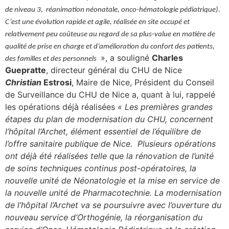
de niveau 3, réanimation néonatale, onco-hématologie pédiatrique).
se
C’est une évolution rapide et agile, réalisée en site occupé et
relativement peu coûteuse au regard de sa plus-value en matière de
cter l’éditeur
qualité de prise en charge et d’amélioration du confort des patients,
», a souligné
Charles
des familles et des personnels
acter un CHU
Guepratte
, directeur général du CHU de Nice
Christian
Estrosi
, Maire de Nice, Président du Conseil
de Surveillance du CHU de Nice a, quant à lui, rappelé
les opérations déjà réalisées
« Les premières grandes
étapes du plan de modernisation du CHU, concernent
l’hôpital l’Archet, élément essentiel de l’équilibre de
l’offre sanitaire publique de Nice
. Plusieurs opérations
ont déjà été réalisées telle que la rénovation de l’unité
de soins techniques continus post-opératoires, la
nouvelle unité de Néonatologie et la mise en service de
la nouvelle unité de Pharmacotechnie.
La modernisation
de l’hôpital l’Archet va se poursuivre avec l’ouverture du
nouveau service d’Orthogénie, la réorganisation du