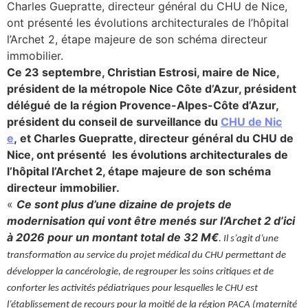
Charles Guepratte, directeur général du CHU de Nice,
ont présenté les évolutions architecturales de l’hôpital
lture & patrimoine
l’Archet 2, étape majeure de son schéma directeur
erche
immobilier.
Ce 23 septembre, Christian Estrosi, maire de Nice,
ition écologique
président de la métropole Nice Côte d’Azur, président
délégué de la région Provence-Alpes-Côte d’Azur,
da
président du conseil de surveillance du
CHU de Nic
e
, et Charles Guepratte, directeur général du CHU de
Nice, ont présenté les évolutions architecturales de
l’hôpital l’Archet 2, étape majeure de son schéma
TEZ CONNECTÉ
directeur immobilier.
«
Ce sont plus d’une dizaine de projets de
e d’info
modernisation qui vont être menés sur l’Archet 2 d’ici
à 2026 pour un montant total de 32 M€
.
Il s’agit d’une
transformation au service du projet médical du CHU permettant de
développer la cancérologie, de regrouper les soins critiques et de
conforter les activités pédiatriques pour lesquelles le CHU est
TACT
l’établissement de recours pour la moitié de la région PACA (maternité