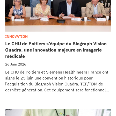
INNOVATION
Le CHU de Poitiers s’équipe du Biograph Vision
Quadra, une innovation majeure en imagerie
médicale
26 Juin 2026
Le CHU de Poitiers et Siemens Healthineers France ont
signé le 25 juin une convention historique pour
l’acquisition du Biograph Vision Quadra, TEP/TDM de
dernière génération. Cet équipement sera fonctionnel
début 2027 au sein de l’extension du pôle régional de
cancérologie du CHU, marquant une étape clé dans
l’excellence clinique et scientifique de l’établissement.
Ce projet représente un investissement de 9,5 millions