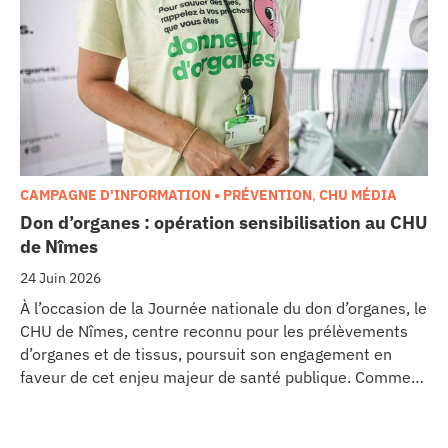
d’euros pour l’acquisition et l’installation de
l’équipement au cœur même du pôle régional de
cancérologie.
CAMPAGNE D'INFORMATION • PRÉVENTION
,
CHU MÉDIA
Don d’organes : opération sensibilisation au CHU
de Nîmes
24 Juin 2026
À l’occasion de la Journée nationale du don d’organes, le
CHU de Nîmes, centre reconnu pour les prélèvements
d’organes et de tissus, poursuit son engagement en
faveur de cet enjeu majeur de santé publique. Comme
dans d’autres grands établissements hospitaliers, les
équipes de la Coordination Hospitalière des
Prélèvements d’Organes et de Tissus (CHPOT) se sont