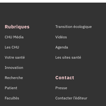
mobilisées pour informer, sensibiliser et rappeler
l’importance d’un geste solidaire qui permet chaque
année de sauver des milliers de vies.
Rubriques
Transition écologique
CHU Média
Vidéos
Les CHU
Agenda
Votre santé
Les sites santé
Innovation
Contact
Recherche
Patient
Presse
Facultés
Contacter l’éditeur