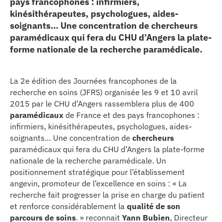
pays francophones : infirmiers,
kinésithérapeutes, psychologues, aides-
erche
soignants… Une concentration de chercheurs
paramédicaux qui fera du CHU d’Angers la plate-
ition écologique
forme nationale de la recherche paramédicale.
da
La 2e édition des Journées francophones de la
recherche en soins (JFRS) organisée les 9 et 10 avril
2015 par le CHU d’Angers rassemblera plus de 400
TEZ CONNECTÉ
paramédicaux
de France et des pays francophones :
infirmiers, kinésithérapeutes, psychologues, aides-
e d’info
soignants… Une concentration de
chercheurs
paramédicaux qui fera du CHU d’Angers la plate-forme
nationale de la recherche paramédicale. Un
positionnement stratégique pour l’établissement
angevin, promoteur de l’excellence en soins : « La
recherche fait progresser la prise en charge du patient
TACT
et renforce considérablement la
qualité de son
parcours de soins
. » reconnait
Yann Bubien
, Directeur