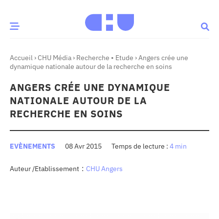
Accueil
›
CHU Média
›
Recherche • Etude
›
Angers crée une
CE MOMENT
dynamique nationale autour de la recherche en soins
ANGERS CRÉE UNE DYNAMIQUE
 santé
Innovation
NATIONALE AUTOUR DE LA
re & patrimoine
Patient
RECHERCHE EN SOINS
Média
EVÈNEMENTS
08 Avr 2015
4 min
sommes-nous
:
Auteur /Etablissement
CHU Angers
t-ce qu’un CHU ?
ire des CHU
CHU