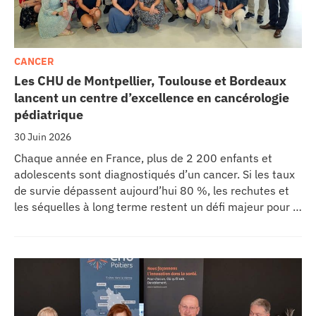
CANCER
Les CHU de Montpellier, Toulouse et Bordeaux
lancent un centre d’excellence en cancérologie
pédiatrique
30 Juin 2026
Chaque année en France, plus de 2 200 enfants et
adolescents sont diagnostiqués d’un cancer. Si les taux
de survie dépassent aujourd’hui 80 %, les rechutes et
les séquelles à long terme restent un défi majeur pour la
recherche médicale. Dans ce contexte, les CHU de
Montpellier, Toulouse et Bordeaux, aux côtés de
l’Oncopole Claudius Regaud et de leurs partenaires,
lancent CIRCLE, un centre de recherche d’excellence
dédié aux cancers pédiatriques.