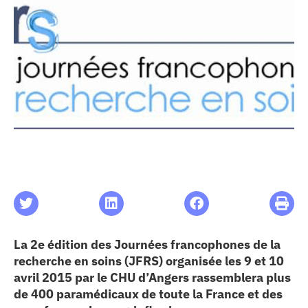
les articles
os
 santé
ation
e au CHU
ation
La 2e édition des Journées francophones de la
recherche en soins (JFRS) organisée les 9 et 10
avril 2015 par le CHU d’Angers rassemblera plus
re & patrimoine
de 400 paramédicaux de toute la France et des