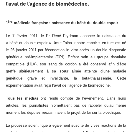
l’aval de l’agence de biomédecine.
erche
ère
1
médicale française : naissance du bébé du double espoir
ition écologique
Le 7 février 2011, le Pr René Frydman annonce la naissance du
da
« bébé du double espoir » Umut-Talha « notre espoir » en turc est né
le 26 janvier 2011 par fécondation in vitro après un double diagnostic
génétique pré-implantatoire (DPI). Enfant sain au groupe tissulaire
TEZ CONNECTÉ
compatible (HLA), son sang de cordon a été conservé afin d’être
greffé ultérieurement à sa sœur aînée atteinte d’une maladie
génétique grave et invalidante, la beta-thalassémie. Cette
e d’info
expérimentation avait reçu l’aval de l’agence de biomédecine.
Tous les médias
ont rendu compte de l’événement. Dans leurs
articles, les journalistes n’omettaient pas de rappeler qu’au même
moment les députés réexaminaient le projet de loi sur la bioéthique.
TACT
La prouesse scientifique a également suscité de vives réactions de la