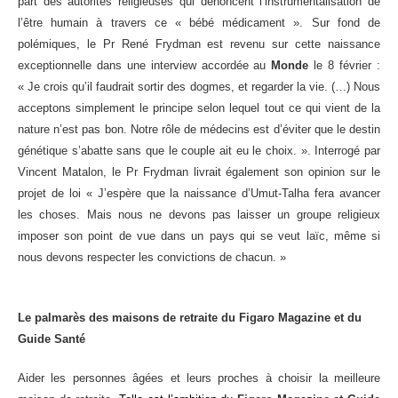
part des autorités religieuses qui dénoncent l’instrumentalisation de
se
l’être humain à travers ce « bébé médicament ». Sur fond de
polémiques, le Pr René Frydman est revenu sur cette naissance
cter l’éditeur
exceptionnelle dans une interview accordée au
Monde
le 8 février :
« Je crois qu’il faudrait sortir des dogmes, et regarder la vie. (…) Nous
acter un CHU
acceptons simplement le principe selon lequel tout ce qui vient de la
nature n’est pas bon. Notre rôle de médecins est d’éviter que le destin
génétique s’abatte sans que le couple ait eu le choix. ». Interrogé par
Vincent Matalon, le Pr Frydman livrait également son opinion sur le
projet de loi « J’espère que la naissance d’Umut-Talha fera avancer
les choses. Mais nous ne devons pas laisser un groupe religieux
imposer son point de vue dans un pays qui se veut laïc, même si
nous devons respecter les convictions de chacun. »
Le palmarès des maisons de retraite du Figaro Magazine et du
Guide Santé
Aider les personnes âgées et leurs proches à choisir la meilleure