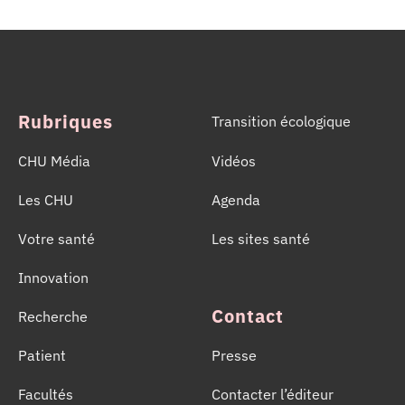
Prélèvements d’Organes et de Tissus (CHPOT) se sont
mobilisées pour informer, sensibiliser et rappeler
l’importance d’un geste solidaire qui permet chaque
année de sauver des milliers de vies.
Rubriques
Transition écologique
CHU Média
Vidéos
Les CHU
Agenda
Votre santé
Les sites santé
Innovation
Contact
Recherche
Patient
Presse
Facultés
Contacter l’éditeur