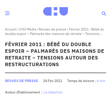
Accueil
›
CHU Média
›
Revues de presse
›
Février 2011 : Bébé du
CE MOMENT
double espoir – Palmarès des maisons de retraite – Tensions
autour des restructurations
FÉVRIER 2011 : BÉBÉ DU DOUBLE
 santé
Innovation
ESPOIR – PALMARÈS DES MAISONS DE
re & patrimoine
Patient
RETRAITE – TENSIONS AUTOUR DES
RESTRUCTURATIONS
Média
REVUES DE PRESSE
24 Fév 2011
6 min
sommes-nous
t-ce qu’un CHU ?
:
Auteur /Etablissement
La rédaction
ire des CHU
CHU