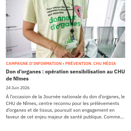
Ce projet représente un investissement de 9,5 millions
d’euros pour l’acquisition et l’installation de
l’équipement au cœur même du pôle régional de
cancérologie.
CAMPAGNE D'INFORMATION • PRÉVENTION
,
CHU MÉDIA
Don d’organes : opération sensibilisation au CHU
de Nîmes
24 Juin 2026
À l’occasion de la Journée nationale du don d’organes, le
CHU de Nîmes, centre reconnu pour les prélèvements
d’organes et de tissus, poursuit son engagement en
faveur de cet enjeu majeur de santé publique. Comme
dans d’autres grands établissements hospitaliers, les
équipes de la Coordination Hospitalière des