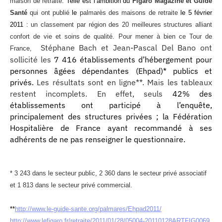
maison de retraite
. Telle est l’ambition du
Figaro Magazine et Guide
Santé
qui ont publié
le
palmarès des maisons de retraite
le 5 février
2011
: un classement par région des 20 meilleures structures alliant
confort de vie et soins de qualité. Pour mener à bien ce Tour de
Stéphane Bach et Jean-Pascal Del Bano ont
France,
sollicité les
7 416 établissements d’hébergement pour
personnes âgées dépendantes (Ehpad)* publics et
privés.
Les résultats sont en ligne**. Mais les tableaux
restent incomplets. En effet, seuls
42% des
établissements ont participé à l’enquête,
principalement des structures privées ; la Fédération
Hospitalière de France ayant recommandé à ses
adhérents de ne pas renseigner le questionnaire.
* 3 243 dans le secteur public, 2 360 dans le secteur privé associatif
et 1 813 dans le secteur privé commercial.
**
http://www.le-guide-sante.org/palmares/Ehpad2011/
http://www.lefigaro.fr/retraite/2011/01/28/05004-20110128ARTFIG0069