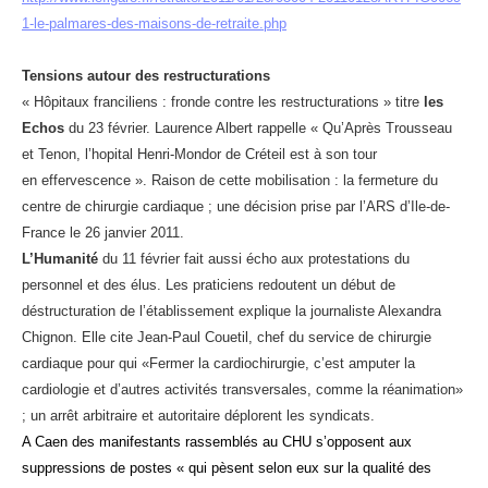
1-le-palmares-des-maisons-de-retraite.php
Tensions autour des restructurations
« Hôpitaux franciliens : fronde contre les restructurations » titre
les
Echos
du 23 février. Laurence Albert rappelle « Qu’Après Trousseau
et Tenon, l’hopital Henri-Mondor de Créteil est à son tour
en effervescence ». Raison de cette mobilisation : la fermeture du
centre de chirurgie cardiaque ; une décision prise par l’ARS d’Ile-de-
France le 26 janvier 2011.
L’Humanité
du 11 février fait aussi écho aux protestations du
personnel et des élus. Les praticiens redoutent un début de
déstructuration de l’établissement explique la journaliste Alexandra
Chignon. Elle cite Jean-Paul Couetil, chef du service de chirurgie
cardiaque pour qui «Fermer la cardiochirurgie, c’est amputer la
cardiologie et d’autres activités transversales, comme la réanimation»
; un arrêt arbitraire et autoritaire déplorent les syndicats.
A Caen des manifestants rassemblés au CHU s’opposent aux
suppressions de postes « qui pèsent selon eux sur la qualité des