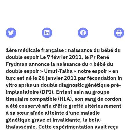
les articles
os
 santé
1ère médicale française : naissance du bébé du
double espoir Le 7 février 2011, le Pr René
Frydman annonce la naissance du « bébé du
ation
double espoir » Umut-Talha « notre espoir » en
turc est né le 26 janvier 2011 par fécondation in
e au CHU
vitro après un double diagnostic génétique pré-
implantatoire (DPI). Enfant sain au groupe
tissulaire compatible (HLA), son sang de cordon
ation
a été conservé afin d'être greffé ultérieurement
à sa sœur aînée atteinte d'une maladie
génétique grave et invalidante, la beta-
re & patrimoine
thalassémie. Cette expérimentation avait reçu