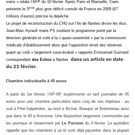
soins ».relate l’AFP du 10 février. Après Paris et Marseille, Caen
ème
présente le 3
plus gros déficit cumulé de France en 2009 (67
millions d’euros) précise la dépêche.
Le projet de reconstruction du CHU sur l’Ile de Nantes divise les élus,
Jean-Marc Ayrault maire PS soutient le programme porté par la
direction générale et voté à la « quasi-unanimité » par la commission
médicale d’établissement alors que l’opposition émet des réserves
quant au coût « largement sous-évalué » rapporte Emmanuel Guimard
dans un article en date
correspondant
des Echos
à Nantes
du 21 février.
Chambre individuelle à 45 euros
A partir du 1er février, l’AP-HP expérimente un tarif journalier de 45
euros pour une chambre particulière dans cinq de ses hôpitaux : au
sud à Pitié-Salpétrière, au nord à Bichat, Beaujon et Bretonneau ainsi
que dans le 93 à Avicenne. Une disposition largement commentée par
les journaux et notamment par
Le Parisien
du 4 février. Le quotidien
rappelle que les chambres à un lit sont déjà payantes dans la plupart