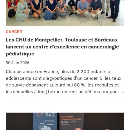
CANCER
Les CHU de Montpellier, Toulouse et Bordeaux
lancent un centre d’excellence en cancérologie
pédiatrique
30 Juin 2026
Chaque année en France, plus de 2 200 enfants et
adolescents sont diagnostiqués d’un cancer. Si les taux
de survie dépassent aujourd’hui 80 %, les rechutes et
les séquelles à long terme restent un défi majeur pour la
recherche médicale. Dans ce contexte, les CHU de
Montpellier, Toulouse et Bordeaux, aux côtés de
l’Oncopole Claudius Regaud et de leurs partenaires,
lancent CIRCLE, un centre de recherche d’excellence
dédié aux cancers pédiatriques.