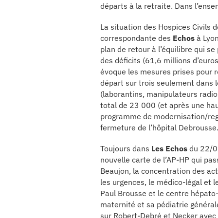
re & patrimoine
départs à la retraite. Dans l’ens
La situation des Hospices Civils 
erche
correspondante des
Echos
à Lyon
plan de retour à l’équilibre qui s
ition écologique
des déficits (61,6 millions d’eur
évoque les mesures prises pour r
da
départ sur trois seulement dans 
(laborantins, manipulateurs radio
total de 23 000 (et après une hau
programme de modernisation/regr
TEZ CONNECTÉ
fermeture de l’hôpital Debrouss
Toujours dans
Les Echos
du 22/01
e d’info
nouvelle carte de l’AP-HP qui pas
Beaujon, la concentration des act
les urgences, le médico-légal et l
Paul Brousse et le centre hépato-b
maternité et sa pédiatrie général
sur Robert-Debré et Necker avec 
TACT