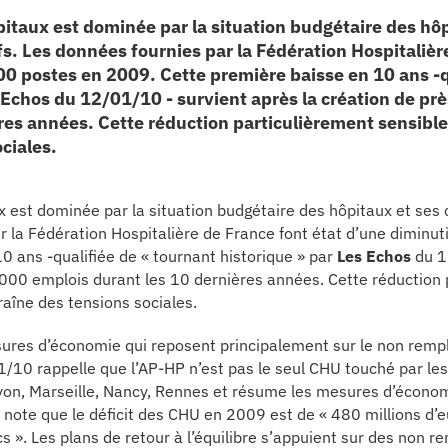
ôpitaux est dominée par la situation budgétaire des hô
fs. Les données fournies par la Fédération Hospitalièr
00 postes en 2009. Cette première baisse en 10 ans -q
s Echos du 12/01/10 - survient après la création de pr
res années. Cette réduction particulièrement sensible
ciales.
aux est dominée par la situation budgétaire des hôpitaux et se
ar la Fédération Hospitalière de France font état d’une diminu
 ans -qualifiée de « tournant historique » par
Les Echos
du 1
 000 emplois durant les 10 dernières années. Cette réduction 
aîne des tensions sociales.
esures d’économie qui reposent principalement sur le non rem
/10 rappelle que l’AP-HP n’est pas le seul CHU touché par le
 Lyon, Marseille, Nancy, Rennes et résume les mesures d’écono
 note que le déficit des CHU en 2009 est de « 480 millions d’e
s ». Les plans de retour à l’équilibre s’appuient sur des non