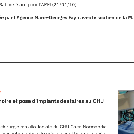
Sabine Isard pour l’APM (21/01/10).
ée par l’Agence Marie-Georges Fayn avec le soutien de la M.
E
oire et pose d’implants dentaires au CHU
e chirurgie maxillo-faciale du CHU Caen Normandie
s d’une intervention de près de neuf heures menée