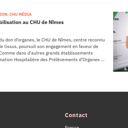
allation de l’équipement au cœur même du pôle
TION
,
CHU MÉDIA
ibilisation au CHU de Nîmes
 du don d’organes, le CHU de Nîmes, centre reconnu
de tissus, poursuit son engagement en faveur de
. Comme dans d’autres grands établissements
dination Hospitalière des Prélèvements d’Organes et
 pour informer, sensibiliser et rappeler
i permet chaque année de sauver des milliers de
Contact
Presse