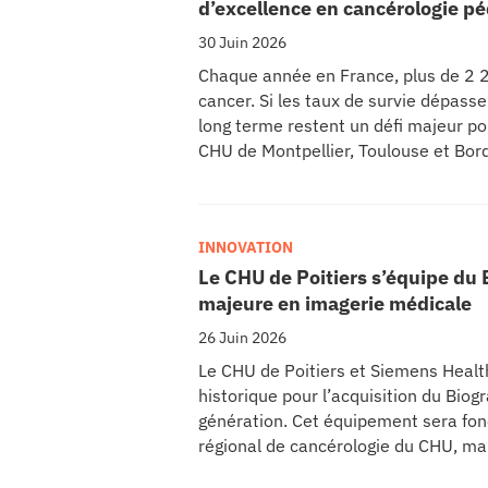
d’excellence en cancérologie pé
30 Juin 2026
Chaque année en France, plus de 2 2
cancer. Si les taux de survie dépasse
long terme restent un défi majeur po
CHU de Montpellier, Toulouse et Bor
de leurs partenaires, lancent CIRCLE
cancers pédiatriques.
INNOVATION
Le CHU de Poitiers s’équipe du
majeure en imagerie médicale
26 Juin 2026
Le CHU de Poitiers et Siemens Health
historique pour l’acquisition du Bio
génération. Cet équipement sera fon
régional de cancérologie du CHU, mar
scientifique de l’établissement. Ce 