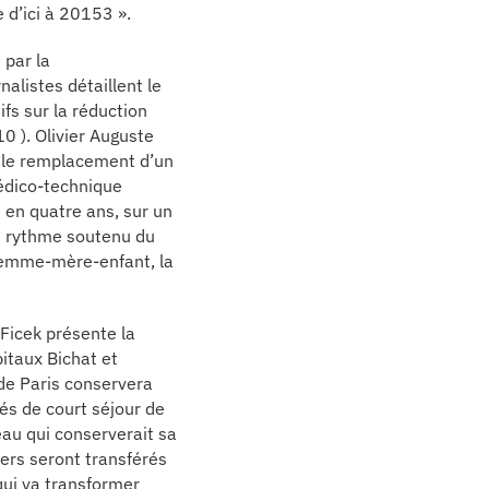
 d’ici à 20153 ».
par la
alistes détaillent le
ifs sur la réduction
0 ). Olivier Auguste
s le remplacement d’un
médico-technique
 en quatre ans, sur un
le rythme soutenu du
Femme-mère-enfant, la
Ficek présente la
pitaux Bichat et
 de Paris conservera
tés de court séjour de
seau qui conserverait sa
iers seront transférés
qui va transformer