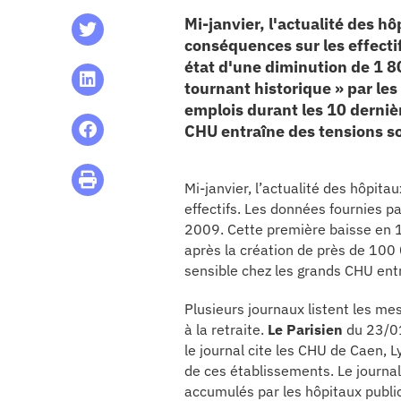
Mi-janvier, l'actualité des h
CHU
conséquences sur les effecti
état d'une diminution de 1 8
les articles
tournant historique » par le
emplois durant les 10 derniè
os
CHU entraîne des tensions so
 santé
Mi-janvier, l’actualité des hôpit
effectifs. Les données fournies p
2009. Cette première baisse en 10
ation
après la création de près de 100
sensible chez les grands CHU entr
e au CHU
Plusieurs journaux listent les m
à la retraite.
Le Parisien
du 23/01
ation
le journal cite les CHU de Caen,
de ces établissements. Le journal
accumulés par les hôpitaux public