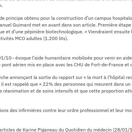
n.
de principe obtenu pour la construction d’un campus hospitalo
uel Guimard met en avant dans son article. Première étape «
ue et d’une pépinière biotechnologique. » Viendraient ensuite l
ivités MCO adultes (1.200 lits).
1/10– évoque l’aide humanitaire mobilisée pour venir en aide
e pont aérien mis en place avec les CHU de Fort-de-France et d
e annonçant la sortie du rapport sur « la mort à l’hôpital 
r, il est rappelé que « 22% des personnes qui meurent dans un
 réanimation et de soins intensifs et que cette proportion at
ns des infirmières contre leur ordre professionnel et leur mob
s articles de Karine Piganeau du Quotidien du médecin (28/01/