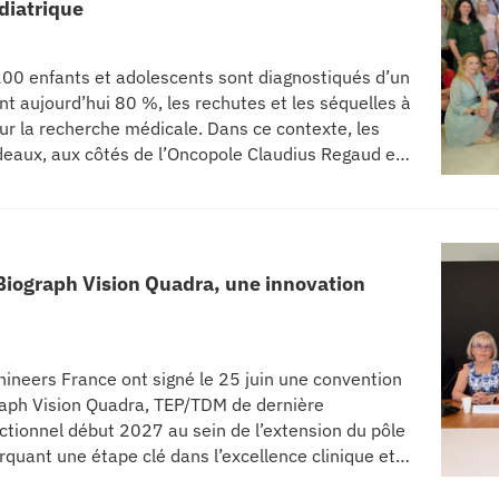
diatrique
00 enfants et adolescents sont diagnostiqués d’un
nt aujourd’hui 80 %, les rechutes et les séquelles à
ur la recherche médicale. Dans ce contexte, les
deaux, aux côtés de l’Oncopole Claudius Regaud et
, un centre de recherche d’excellence dédié aux
 Biograph Vision Quadra, une innovation
ineers France ont signé le 25 juin une convention
graph Vision Quadra, TEP/TDM de dernière
ctionnel début 2027 au sein de l’extension du pôle
quant une étape clé dans l’excellence clinique et
projet représente un investissement de 9,5 millions