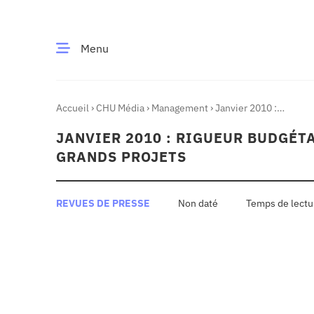
Menu
Accueil
›
CHU Média
›
Management
›
Janvier 2010 :
CE MOMENT
rigueur budgétaire et conduite de grands projets
JANVIER 2010 : RIGUEUR BUDGÉT
 santé
Innovation
GRANDS PROJETS
re & patrimoine
Patient
REVUES DE PRESSE
Non daté
Média
sommes-nous
t-ce qu’un CHU ?
ire des CHU