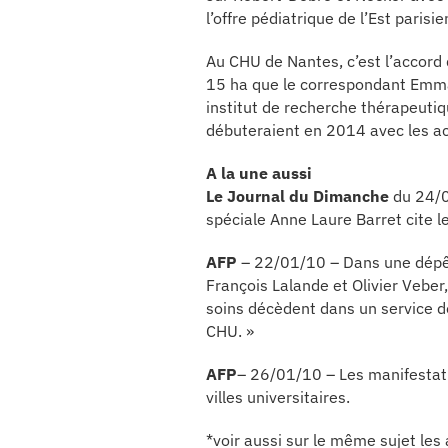
l’offre pédiatrique de l’Est parisie
se
Au CHU de Nantes, c’est l’accord 
15 ha que le correspondant Emman
cter l’éditeur
institut de recherche thérapeutiq
débuteraient en 2014 avec les act
acter un CHU
A la une aussi
Le Journal du Dimanche
du 24/0
spéciale Anne Laure Barret cite l
AFP
– 22/01/10 – Dans une dépêch
François Lalande et Olivier Vebe
soins décèdent dans un service de
CHU. »
AFP
– 26/01/10 – Les manifestatio
villes universitaires.
*voir aussi sur le même sujet le