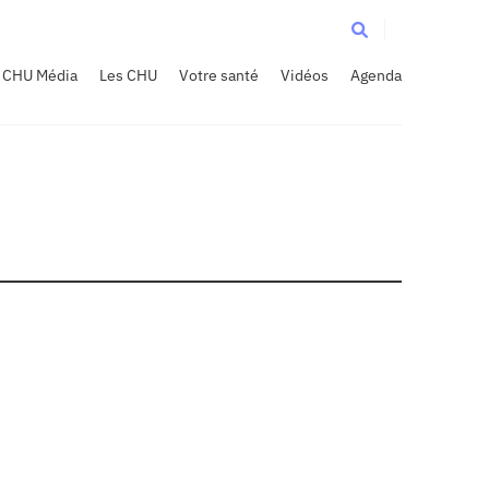
CHU Média
Les CHU
Votre santé
Vidéos
Agenda