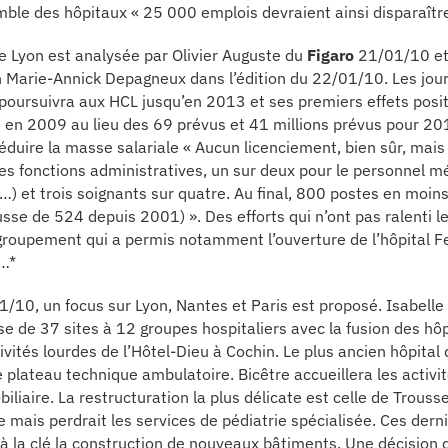
emble des hôpitaux « 25 000 emplois devraient ainsi disparaître
de Lyon est analysée par Olivier Auguste du
Figaro
21/01/10 et 
 Marie-Annick Depagneux dans l’édition du 22/01/10. Les journ
e poursuivra aux HCL jusqu’en 2013 et ses premiers effets posit
os en 2009 au lieu des 69 prévus et 41 millions prévus pour 201
éduire la masse salariale « Aucun licenciement, bien sûr, mai
les fonctions administratives, un sur deux pour le personnel 
…) et trois soignants sur quatre. Au final, 800 postes en moins
sse de 524 depuis 2001) ». Des efforts qui n’ont pas ralenti 
oupement qui a permis notamment l’ouverture de l’hôpital 
e…*
/10, un focus sur Lyon, Nantes et Paris est proposé. Isabelle 
se de 37 sites à 12 groupes hospitaliers avec la fusion des hô
ivités lourdes de l’Hôtel-Dieu à Cochin. Le plus ancien hôpital
e plateau technique ambulatoire. Bicêtre accueillera les activi
iliaire. La restructuration la plus délicate est celle de Trous
e mais perdrait les services de pédiatrie spécialisée. Ces dern
à la clé la construction de nouveaux bâtiments. Une décision 