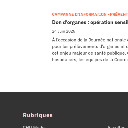
d’euros pour l’acquisition et l’inst
régional de cancérologie.
CAMPAGNE D'INFORMATION • PRÉVEN
Don d’organes : opération sens
24 Juin 2026
À l’occasion de la Journée nationale
pour les prélèvements d’organes et 
cet enjeu majeur de santé publique
hospitaliers, les équipes de la Coor
de Tissus (CHPOT) se sont mobilisées
l’importance d’un geste solidaire qu
vies.
Rubriques
CHU Média
Facultés