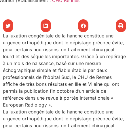
Auteur /Etablissement
:
CHU Rennes
les articles
os
tre santé
La luxation congénitale de la hanche constitue une
urgence orthopédique dont le dépistage précoce évite,
pour certains nourrissons, un traitement chirurgical
lourd et des séquelles importantes. Grâce à un repérage
tre santé
à un mois de naissance, basé sur une mesure
échographique simple et fiable établie par deux
professionnels de l’hôpital Sud, le CHU de Rennes
novation
affiche de très bons résultats en Ille et Vilaine qui ont
permis la publication fin octobre d’un article de
référence dans une revue à portée internationale «
 vie au CHU
European Radiology ».
La luxation congénitale de la hanche constitue une
urgence orthopédique dont le dépistage précoce évite,
rmation
pour certains nourrissons, un traitement chirurgical