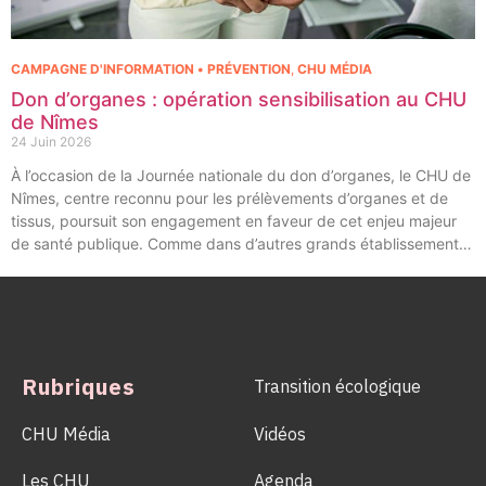
CAMPAGNE D'INFORMATION • PRÉVENTION
,
CHU MÉDIA
Don d’organes : opération sensibilisation au CHU
de Nîmes
24 Juin 2026
À l’occasion de la Journée nationale du don d’organes, le CHU de
Nîmes, centre reconnu pour les prélèvements d’organes et de
tissus, poursuit son engagement en faveur de cet enjeu majeur
de santé publique. Comme dans d’autres grands établissements
hospitaliers, les équipes de la Coordination Hospitalière des
Prélèvements d’Organes et de Tissus (CHPOT) se sont
mobilisées pour informer, sensibiliser et rappeler l’importance
d’un geste solidaire qui permet chaque année de sauver des
milliers de vies.
Rubriques
Transition écologique
CHU Média
Vidéos
Les CHU
Agenda