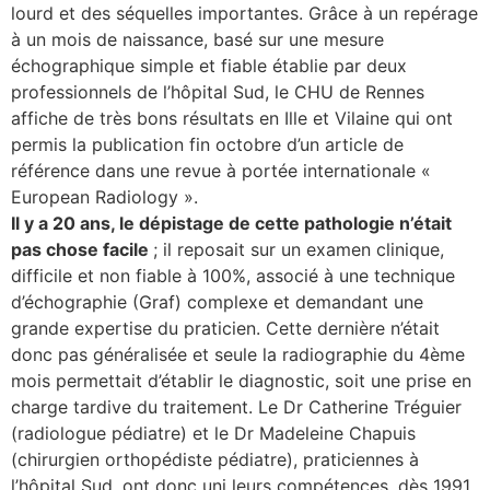
lourd et des séquelles importantes. Grâce à un repérage
à un mois de naissance, basé sur une mesure
lture & patrimoine
échographique simple et fiable établie par deux
erche
professionnels de l’hôpital Sud, le CHU de Rennes
affiche de très bons résultats en Ille et Vilaine qui ont
ition écologique
permis la publication fin octobre d’un article de
référence dans une revue à portée internationale «
da
European Radiology ».
Il y a 20 ans, le dépistage de cette pathologie n’était
pas chose facile
; il reposait sur un examen clinique,
difficile et non fiable à 100%, associé à une technique
TEZ CONNECTÉ
d’échographie (Graf) complexe et demandant une
grande expertise du praticien. Cette dernière n’était
e d’info
donc pas généralisée et seule la radiographie du 4ème
mois permettait d’établir le diagnostic, soit une prise en
charge tardive du traitement. Le Dr Catherine Tréguier
(radiologue pédiatre) et le Dr Madeleine Chapuis
(chirurgien orthopédiste pédiatre), praticiennes à
TACT
l’hôpital Sud, ont donc uni leurs compétences, dès 1991,