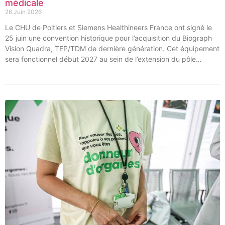
médicale
26 Juin 2026
Le CHU de Poitiers et Siemens Healthineers France ont signé le
25 juin une convention historique pour l’acquisition du Biograph
Vision Quadra, TEP/TDM de dernière génération. Cet équipement
sera fonctionnel début 2027 au sein de l’extension du pôle
régional de cancérologie du CHU, marquant une étape clé dans
l’excellence clinique et scientifique de l’établissement. Ce projet
représente un investissement de 9,5 millions d’euros pour
l’acquisition et l’installation de l’équipement au cœur même du
pôle régional de cancérologie.