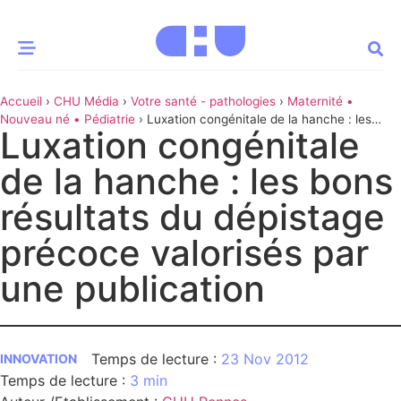
Accueil
›
CHU Média
›
Votre santé - pathologies
›
Maternité •
CE MOMENT
Nouveau né • Pédiatrie
›
Luxation congénitale de la hanche : les
Luxation congénitale
bons résultats du dépistage précoce valorisés par une publication
 santé
Innovation
de la hanche : les bons
re & patrimoine
Patient
résultats du dépistage
précoce valorisés par
Média
une publication
sommes-nous
t-ce qu’un CHU ?
ire des CHU
23 Nov 2012
INNOVATION
CHU
3 min