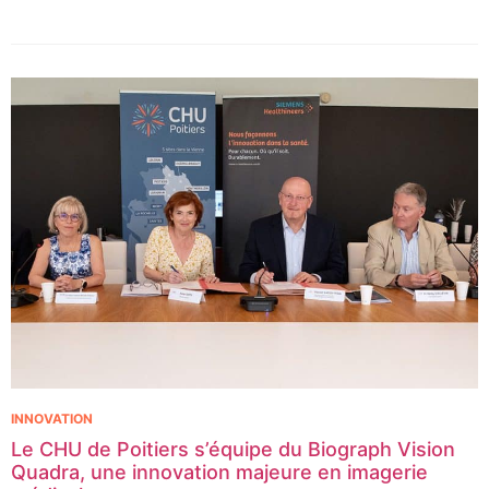
contexte, les CHU de Montpellier, Toulouse et Bordeaux, aux
côtés de l’Oncopole Claudius Regaud et de leurs partenaires,
lancent CIRCLE, un centre de recherche d’excellence dédié aux
cancers pédiatriques.
INNOVATION
Le CHU de Poitiers s’équipe du Biograph Vision
Quadra, une innovation majeure en imagerie