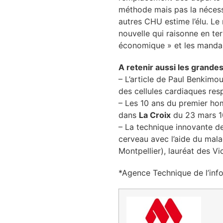
méthode mais pas la nécess
se
autres CHU estime l’élu. Le
nouvelle qui raisonne en te
cter l’éditeur
économique » et les mandari
acter un CHU
A retenir aussi les grande
– L’article de Paul Benkim
des cellules cardiaques resp
– Les 10 ans du premier h
dans
La Croix
du 23 mars 1
– La technique innovante de
cerveau avec l’aide du malad
Montpellier), lauréat des V
*Agence Technique de l’info