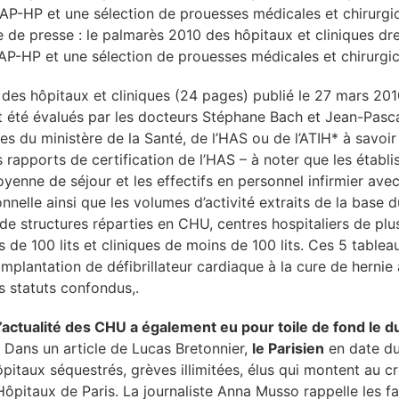
l'AP-HP et une sélection de prouesses médicales et chirurgi
de presse : le palmarès 2010 des hôpitaux et cliniques dre
l’AP-HP et une sélection de prouesses médicales et chirurgi
 des hôpitaux et cliniques (24 pages) publié le 27 mars 20
 été évalués par les docteurs Stéphane Bach et Jean-Pasca
res du ministère de la Santé, de l’HAS ou de l’ATIH* à savoir
s rapports de certification de l’HAS – à noter que les établ
oyenne de séjour et les effectifs en personnel infirmier avec 
onnelle ainsi que les volumes d’activité extraits de la bas
de structures réparties en CHU, centres hospitaliers de plus
us de 100 lits et cliniques de moins de 100 lits. Ces 5 table
l’implantation de défibrillateur cardiaque à la cure de hern
us statuts confondus,.
’actualité des CHU a également eu pour toile de fond le d
Dans un article de Lucas Bretonnier,
le Parisien
en date du
ôpitaux séquestrés, grèves illimitées, élus qui montent au 
pitaux de Paris. La journaliste Anna Musso rappelle les fait