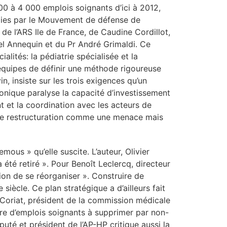
0 à 4 000 emplois soignants d’ici à 2012,
eillies par le Mouvement de défense de
de l’ARS Ile de France, de Caudine Cordillot,
iel Annequin et du Pr André Grimaldi. Ce
lités: la pédiatrie spécialisée et la
 équipes de définir une méthode rigoureuse
, insiste sur les trois exigences qu’un
onique paralyse la capacité d’investissement
t et la coordination avec les acteurs de
e de restructuration comme une menace mais
emous » qu’elle suscite. L’auteur, Olivier
 été retiré ». Pour Benoît Leclercq, directeur
ion de se réorganiser ». Construire de
iècle. Ce plan stratégique a d’ailleurs fait
re Coriat, président de la commission médicale
bre d’emplois soignants à supprimer par non-
té et président de l’AP-HP critique aussi la