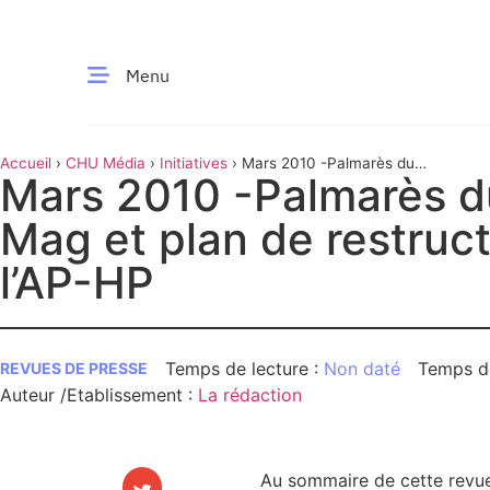
Menu
Accueil
›
CHU Média
›
Initiatives
›
Mars 2010 -Palmarès du
CE MOMENT
Mars 2010 -Palmarès d
Figaro Mag et plan de restructuration à l’AP-HP
Mag et plan de restruct
 santé
Innovation
l’AP-HP
re & patrimoine
Patient
Média
Non daté
REVUES DE PRESSE
Auteur /Etablissement
:
La rédaction
sommes-nous
t-ce qu’un CHU ?
ire des CHU
Au sommaire de cette revue 