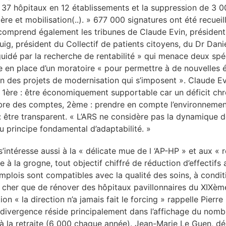
37 hôpitaux en 12 établissements et la suppression de 3 00
olère et mobilisation(..). » 677 000 signatures ont été recu
r comprend également les tribunes de Claude Evin, président 
Puig, président du Collectif de patients citoyens, du Dr Dan
idé par la recherche de rentabilité » qui menace deux spécia
ise en place d’un moratoire « pour permettre à de nouvelles
n des projets de modernisation qui s’imposent ». Claude Evin
. 1ère : être économiquement supportable car un déficit chr
libre des comptes, 2ème : prendre en compte l’environnemen
 : être transparent. « L’ARS ne considère pas la dynamiqu
 principe fondamental d’adaptabilité. »
s’intéresse aussi à la « délicate mue de l ‘AP-HP » et aux « r
 la grogne, tout objectif chiffré de réduction d’effectifs a
mplois sont compatibles avec la qualité des soins, à condit
 cher que de rénover des hôpitaux pavillonnaires du XIXème s
tion « la direction n’a jamais fait le forcing » rappelle Pier
la divergence réside principalement dans l’affichage du nom
la retraite (6 000 chaque année). Jean-Marie Le Guen, dépu