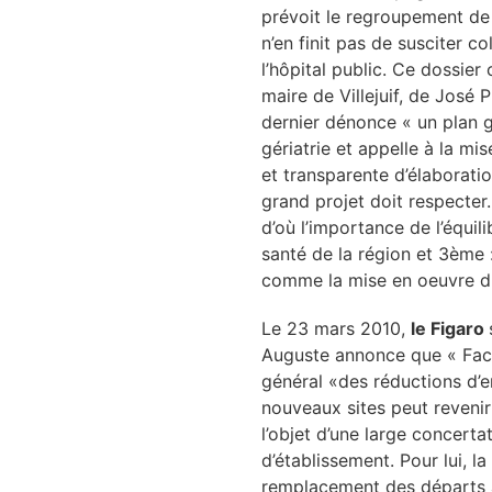
re & patrimoine
prévoit le regroupement de 
n’en finit pas de susciter c
l’hôpital public. Ce dossie
erche
maire de Villejuif, de José 
dernier dénonce « un plan gu
ition écologique
gériatrie et appelle à la m
et transparente d’élaboratio
da
grand projet doit respecter
d’où l’importance de l’équi
santé de la région et 3ème
TEZ CONNECTÉ
comme la mise en oeuvre du
Le 23 mars 2010,
le Figaro
e d’info
Auguste annonce que « Face à
général «des réductions d’e
nouveaux sites peut revenir
l’objet d’une large concerta
d’établissement. Pour lui, 
TACT
remplacement des départs à 