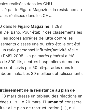
cales réalisées dans les CHU.
ssé par le Figaro Magazine, la résistance au
cales réalisées dans les CHU.
10 dans le
Figaro Magazine
. 1 288
l Del Bano. Pour établir ces classements les
 : les scores agrégés de lutte contre les
issements classés une ou zéro étoile ont été
un ratio personnel infirmier/activité réelle
e du PMSI 2008. Un palmarès général a été
 de 300 lits, centres hospitaliers de moins
aux sont suivis par 50 hit-parades dans les
ie abdominale. Les 30 meilleurs établissements
urcissement de la résistance au plan de
 13 mars dresse un tableau des réactions en
créneau… ». Le 20 mars,
l’Humanité
consacre
s : « Le plan de restructuration (…), qui