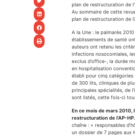
plan de restructuration de 
CHU
Au sommaire de cette revue 
plan de restructuration de 
les articles
A la Une : le palmarès 2010
établissements de santé ont
os
auteurs ont retenu les critè
infections nosocomiales, le
 santé
exclus d’office-, la durée m
en hospitalisation conventi
établi pour cinq catégories 
ation
de 300 lits, cliniques de pl
principales spécialités, de 
e au CHU
sont listés, cette fois-ci to
En ce mois de mars 2010, l
ation
restructuration de l’AP-HP.
chaîne : « responsables d’h
un dossier de 7 pages aux Hô