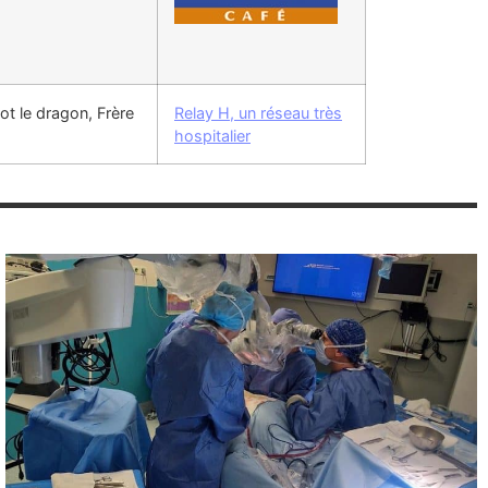
t le dragon, Frère
Relay H, un réseau très
hospitalier