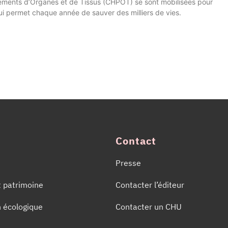
èvements d’Organes et de Tissus (CHPOT) se sont mobilisées pour
 qui permet chaque année de sauver des milliers de vies.
Contact
Presse
t patrimoine
Contacter l’éditeur
n écologique
Contacter un CHU