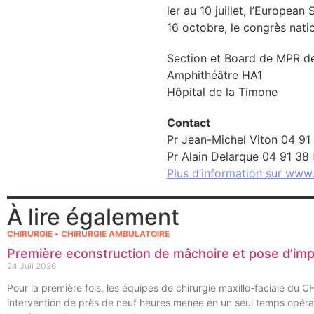
ler au 10 juillet, l’Europea
16 octobre, le congrès nati
rmation
Section et Board de MPR d
Amphithéâtre HA1
lture & patrimoine
Hôpital de la Timone
erche
Contact
Pr Jean-Michel Viton 04 91
ition écologique
Pr Alain Delarque 04 91 38
Plus d’information sur www
da
À lire également
CHIRURGIE • CHIRURGIE AMBULATOIRE
TEZ CONNECTÉ
Première econstruction de mâchoire et pose d’im
24 Juil 2026
e d’info
Pour la première fois, les équipes de chirurgie maxillo-faciale du 
intervention de près de neuf heures menée en un seul temps opérat