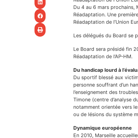
CHU
Du 4 au 6 mars prochains, 
Réadaptation. Une première
les articles
Réadaptation de l’Union Eu
Les délégués du Board se pe
os
tre santé
Le Board sera présidé fin 2
Réadaptation de l’AP-HM.
Du handicap lourd à l’évalu
Du sportif blessé aux victi
tre santé
personne souffrant d’un han
l’enseignement des troubles
Timone (centre d’analyse du
novation
notamment orientée vers les
ou de lésions du système mu
 vie au CHU
Dynamique européenne
En 2010, Marseille accueil