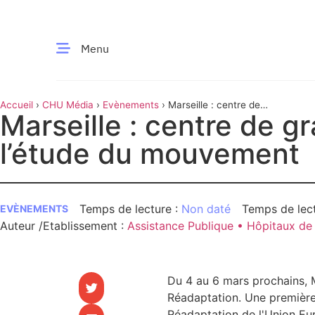
Menu
Accueil
›
CHU Média
›
Evènements
›
Marseille : centre de
CE MOMENT
Marseille : centre de gr
gravité de l’étude du mouvement
l’étude du mouvement
 santé
Innovation
re & patrimoine
Patient
Non daté
EVÈNEMENTS
Auteur /Etablissement
:
Assistance Publique • Hôpitaux de 
Média
sommes-nous
t-ce qu’un CHU ?
Du 4 au 6 mars prochains, 
ire des CHU
Réadaptation. Une première
Réadaptation de l'Union Eu