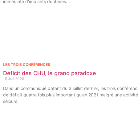
immédiate d’implants dentaires.
TACT
se
cter l’éditeur
LES TROIS CONFÉRENCES
acter un CHU
Déficit des CHU, le grand paradoxe
15 Juil 2026
Dans un communiqué datant du 3 juillet dernier, les trois conféren
de déficit quatre fois plus important qu’en 2021 malgré une activit
séjours.