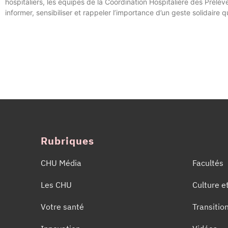
hospitaliers, les équipes de la Coordination Hospitalière des Prél
informer, sensibiliser et rappeler l’importance d’un geste solidaire
Rubriques
CHU Média
Facultés
Les CHU
Culture e
Votre santé
Transitio