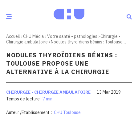
Accueil
›
CHU Média
›
Votre santé - pathologies
›
Chirurgie •
CE MOMENT
Chirurgie ambulatoire
›
Nodules thyroïdiens bénins : Toulouse
propose une alternative à la chirurgie
NODULES THYROÏDIENS BÉNINS :
 santé
Innovation
TOULOUSE PROPOSE UNE
re & patrimoine
Patient
ALTERNATIVE À LA CHIRURGIE
Média
CHIRURGIE • CHIRURGIE AMBULATOIRE
13 Mar 2019
7 min
sommes-nous
t-ce qu’un CHU ?
:
Auteur /Etablissement
CHU Toulouse
ire des CHU
CHU