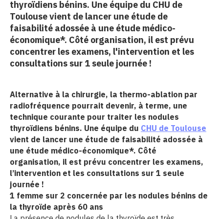
thyroïdiens bénins. Une équipe du CHU de
erche
Toulouse vient de lancer une étude de
faisabilité adossée à une étude médico-
économique*. Côté organisation, il est prévu
ition écologique
concentrer les examens, l'intervention et les
consultations sur 1 seule journée !
da
Alternative à la chirurgie, la thermo-ablation par
radiofréquence pourrait devenir, à terme, une
TEZ CONNECTÉ
technique courante pour traiter les nodules
thyroïdiens bénins. Une équipe du
CHU de Toulouse
e d’info
vient de lancer une étude de faisabilité adossée à
une étude médico-économique*. Côté
organisation, il est prévu concentrer les examens,
l’intervention et les consultations sur 1 seule
journée !
TACT
1 femme sur 2 concernée par les nodules bénins de
la thyroïde après 60 ans
se
La présence de nodules de la thyroïde est très