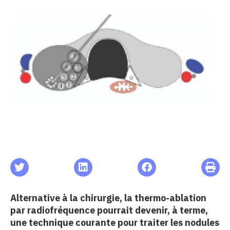
les articles
s
 santé
ation
e au CHU
ation
Alternative à la chirurgie, la thermo-ablation
par radiofréquence pourrait devenir, à terme,
re & patrimoine
une technique courante pour traiter les nodules