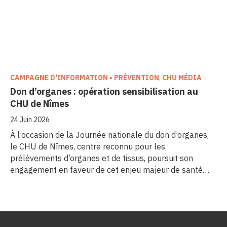
CAMPAGNE D'INFORMATION • PRÉVENTION
,
CHU MÉDIA
Don d’organes : opération sensibilisation au
CHU de Nîmes
24 Juin 2026
À l’occasion de la Journée nationale du don d’organes,
le CHU de Nîmes, centre reconnu pour les
prélèvements d’organes et de tissus, poursuit son
engagement en faveur de cet enjeu majeur de santé
publique. Comme dans d’autres grands établissements
hospitaliers, les équipes de la Coordination Hospitalière
des Prélèvements d’Organes et de Tissus (CHPOT) se
sont mobilisées pour informer, sensibiliser et rappeler