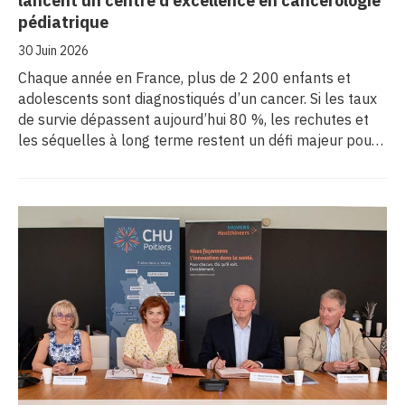
lancent un centre d’excellence en cancérologie
pédiatrique
30 Juin 2026
Chaque année en France, plus de 2 200 enfants et
adolescents sont diagnostiqués d’un cancer. Si les taux
de survie dépassent aujourd’hui 80 %, les rechutes et
les séquelles à long terme restent un défi majeur pour
la recherche médicale. Dans ce contexte, les CHU de
Montpellier, Toulouse et Bordeaux, aux côtés de
l’Oncopole Claudius Regaud et de leurs partenaires,
lancent CIRCLE, un centre de recherche d’excellence
dédié aux cancers pédiatriques.