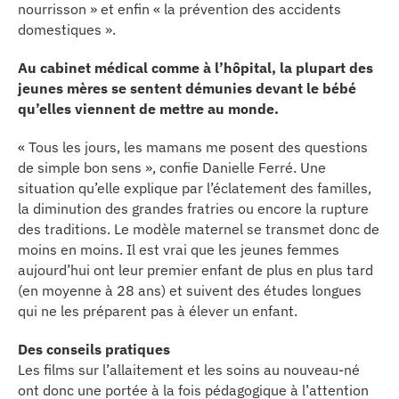
nourrisson » et enfin « la prévention des accidents
erche
domestiques ».
Au cabinet médical comme à l’hôpital, la plupart des
ition écologique
jeunes mères se sentent démunies devant le bébé
qu’elles viennent de mettre au monde.
da
« Tous les jours, les mamans me posent des questions
de simple bon sens », confie Danielle Ferré. Une
situation qu’elle explique par l’éclatement des familles,
TEZ CONNECTÉ
la diminution des grandes fratries ou encore la rupture
des traditions. Le modèle maternel se transmet donc de
e d’info
moins en moins. Il est vrai que les jeunes femmes
aujourd’hui ont leur premier enfant de plus en plus tard
(en moyenne à 28 ans) et suivent des études longues
qui ne les préparent pas à élever un enfant.
Des conseils pratiques
TACT
Les films sur l’allaitement et les soins au nouveau-né
ont donc une portée à la fois pédagogique à l’attention