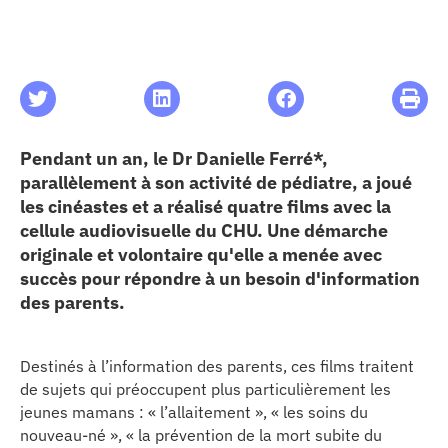
les articles
os
Pendant un an, le Dr Danielle Ferré*,
 santé
parallèlement à son activité de pédiatre, a joué
les cinéastes et a réalisé quatre films avec la
ation
cellule audiovisuelle du CHU. Une démarche
originale et volontaire qu'elle a menée avec
succès pour répondre à un besoin d'information
e au CHU
des parents.
ation
Destinés à l’information des parents, ces films traitent
de sujets qui préoccupent plus particulièrement les
jeunes mamans : « l’allaitement », « les soins du
re & patrimoine
nouveau-né », « la prévention de la mort subite du