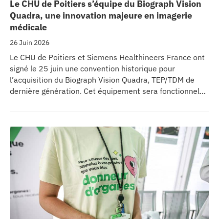
Le CHU de Poitiers s’équipe du Biograph Vision
Quadra, une innovation majeure en imagerie
médicale
26 Juin 2026
Le CHU de Poitiers et Siemens Healthineers France ont
signé le 25 juin une convention historique pour
l’acquisition du Biograph Vision Quadra, TEP/TDM de
dernière génération. Cet équipement sera fonctionnel
début 2027 au sein de l’extension du pôle régional de
cancérologie du CHU, marquant une étape clé dans
l’excellence clinique et scientifique de l’établissement.
Ce projet représente un investissement de 9,5 millions
d’euros pour l’acquisition et l’installation de
l’équipement au cœur même du pôle régional de
cancérologie.