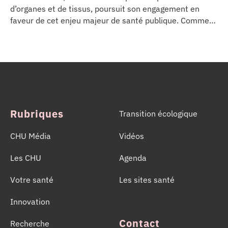
d’organes et de tissus, poursuit son engagement en
faveur de cet enjeu majeur de santé publique. Comme
dans d’autres grands établissements hospitaliers, les
équipes de la Coordination Hospitalière des
Prélèvements d’Organes et de Tissus (CHPOT) se sont
mobilisées pour informer, sensibiliser et rappeler
l’importance d’un geste solidaire qui permet chaque
année de sauver des milliers de vies.
Rubriques
Transition écologique
CHU Média
Vidéos
Les CHU
Agenda
Votre santé
Les sites santé
Innovation
Contact
Recherche