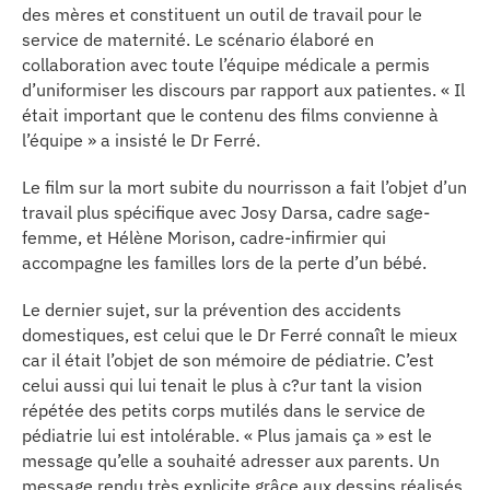
des mères et constituent un outil de travail pour le
se
service de maternité. Le scénario élaboré en
collaboration avec toute l’équipe médicale a permis
cter l’éditeur
d’uniformiser les discours par rapport aux patientes. « Il
était important que le contenu des films convienne à
acter un CHU
l’équipe » a insisté le Dr Ferré.
Le film sur la mort subite du nourrisson a fait l’objet d’un
travail plus spécifique avec Josy Darsa, cadre sage-
femme, et Hélène Morison, cadre-infirmier qui
accompagne les familles lors de la perte d’un bébé.
Le dernier sujet, sur la prévention des accidents
domestiques, est celui que le Dr Ferré connaît le mieux
car il était l’objet de son mémoire de pédiatrie. C’est
celui aussi qui lui tenait le plus à c?ur tant la vision
répétée des petits corps mutilés dans le service de
pédiatrie lui est intolérable. « Plus jamais ça » est le
message qu’elle a souhaité adresser aux parents. Un
message rendu très explicite grâce aux dessins réalisés