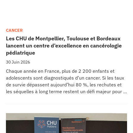
CANCER
Les CHU de Montpellier, Toulouse et Bordeaux
lancent un centre d’excellence en cancérologie
pédiatrique
30 Juin 2026
Chaque année en France, plus de 2 200 enfants et
adolescents sont diagnostiqués d’un cancer. Si les taux
de survie dépassent aujourd’hui 80 %, les rechutes et
les séquelles à long terme restent un défi majeur pour la
recherche médicale. Dans ce contexte, les CHU de
Montpellier, Toulouse et Bordeaux, aux côtés de
l’Oncopole Claudius Regaud et de leurs partenaires,
lancent CIRCLE, un centre de recherche d’excellence
dédié aux cancers pédiatriques.