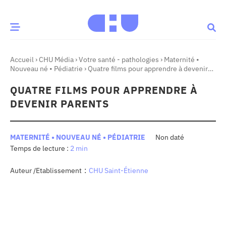
Accueil
›
CHU Média
›
Votre santé - pathologies
›
Maternité •
CE MOMENT
Nouveau né • Pédiatrie
›
Quatre films pour apprendre à devenir
parents
QUATRE FILMS POUR APPRENDRE À
 santé
Innovation
DEVENIR PARENTS
re & patrimoine
Patient
MATERNITÉ • NOUVEAU NÉ • PÉDIATRIE
Non daté
2 min
Média
sommes-nous
:
Auteur /Etablissement
CHU Saint-Étienne
t-ce qu’un CHU ?
ire des CHU
CHU