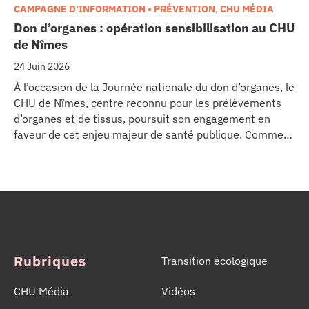
CAMPAGNE D'INFORMATION • PRÉVENTION
,
CHU MÉDIA
Don d’organes : opération sensibilisation au CHU
de Nîmes
24 Juin 2026
À l’occasion de la Journée nationale du don d’organes, le
CHU de Nîmes, centre reconnu pour les prélèvements
d’organes et de tissus, poursuit son engagement en
faveur de cet enjeu majeur de santé publique. Comme
dans d’autres grands établissements hospitaliers, les
équipes de la Coordination Hospitalière des
Prélèvements d’Organes et de Tissus (CHPOT) se sont
mobilisées pour informer, sensibiliser et rappeler
l’importance d’un geste solidaire qui permet chaque
année de sauver des milliers de vies.
Rubriques
Transition écologique
CHU Média
Vidéos