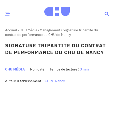
Accueil
›
CHU Média
›
Management
›
Signature tripartite du
CE MOMENT
contrat de performance du CHU de Nancy
SIGNATURE TRIPARTITE DU CONTRAT
 santé
Innovation
DE PERFORMANCE DU CHU DE NANCY
re & patrimoine
Patient
CHU MÉDIA
Non daté
3 min
Média
:
Auteur /Etablissement
CHRU Nancy
sommes-nous
t-ce qu’un CHU ?
ire des CHU
CHU