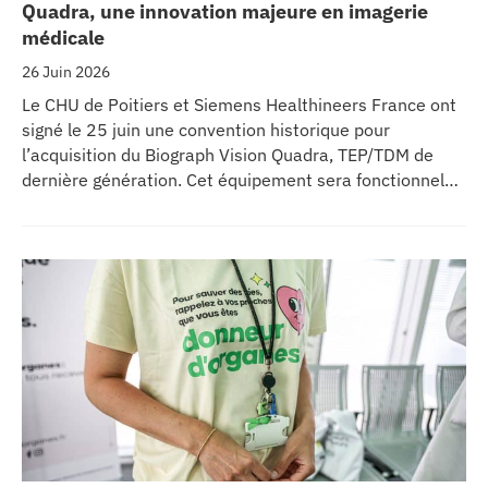
Quadra, une innovation majeure en imagerie
médicale
26 Juin 2026
Le CHU de Poitiers et Siemens Healthineers France ont
signé le 25 juin une convention historique pour
l’acquisition du Biograph Vision Quadra, TEP/TDM de
dernière génération. Cet équipement sera fonctionnel
début 2027 au sein de l’extension du pôle régional de
cancérologie du CHU, marquant une étape clé dans
l’excellence clinique et scientifique de l’établissement.
Ce projet représente un investissement de 9,5 millions
d’euros pour l’acquisition et l’installation de
l’équipement au cœur même du pôle régional de
cancérologie.