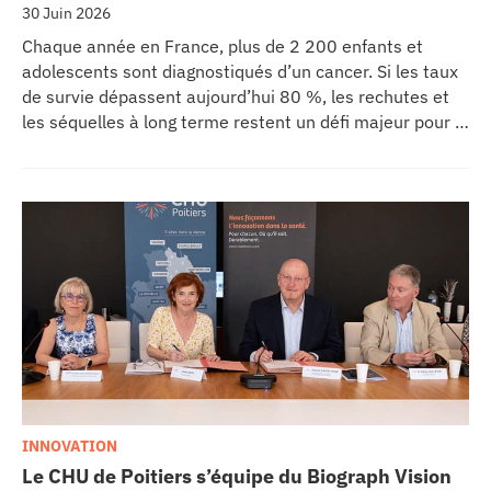
30 Juin 2026
Chaque année en France, plus de 2 200 enfants et
adolescents sont diagnostiqués d’un cancer. Si les taux
de survie dépassent aujourd’hui 80 %, les rechutes et
les séquelles à long terme restent un défi majeur pour la
recherche médicale. Dans ce contexte, les CHU de
Montpellier, Toulouse et Bordeaux, aux côtés de
l’Oncopole Claudius Regaud et de leurs partenaires,
lancent CIRCLE, un centre de recherche d’excellence
dédié aux cancers pédiatriques.
INNOVATION
Le CHU de Poitiers s’équipe du Biograph Vision