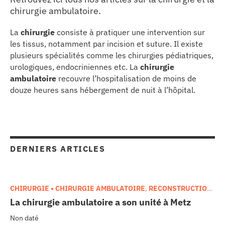
chirurgie ambulatoire.
les articles
La
chirurgie
consiste à pratiquer une intervention sur
les tissus, notamment par incision et suture. Il existe
os
plusieurs spécialités comme les chirurgies pédiatriques,
urologiques, endocriniennes etc. La
chirurgie
ambulatoire
recouvre l’hospitalisation de moins de
 santé
douze heures sans hébergement de nuit à l’hôpital.
ation
e au CHU
DERNIERS ARTICLES
ation
CHIRURGIE • CHIRURGIE AMBULATOIRE
,
RECONSTRUCTION
• MODERNISATION DES CHU
La chirurgie ambulatoire a son unité à Metz
re & patrimoine
Non daté