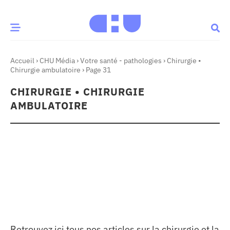
Accueil
›
CHU Média
›
Votre santé - pathologies
›
Chirurgie •
CE MOMENT
Chirurgie ambulatoire
›
Page 31
CHIRURGIE • CHIRURGIE
 santé
Innovation
AMBULATOIRE
re & patrimoine
Patient
Média
sommes-nous
t-ce qu’un CHU ?
ire des CHU
CHU
Retrouvez ici tous nos articles sur la chirurgie et la