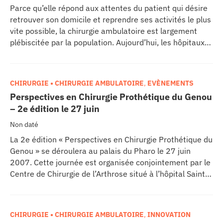
Parce qu’elle répond aux attentes du patient qui désire
erche
retrouver son domicile et reprendre ses activités le plus
vite possible, la chirurgie ambulatoire est largement
ition écologique
plébiscitée par la population. Aujourd’hui, les hôpitaux
publics coordonnent cette activité auparavant
dispersée sur plusieurs services en créant des centres
da
de chirurgie ambulatoire. Ainsi, l’hôpital de Bon Secours
CHIRURGIE • CHIRURGIE AMBULATOIRE
,
EVÈNEMENTS
à Metz a ouvert en septembre 2008 une unité de 16
Perspectives en Chirurgie Prothétique du Genou
places où se pratiquent des interventions dans 8
– 2e édition le 27 juin
TEZ CONNECTÉ
disciplines…
Non daté
e d’info
La 2e édition « Perspectives en Chirurgie Prothétique du
Genou » se déroulera au palais du Pharo le 27 juin
2007. Cette journée est organisée conjointement par le
Centre de Chirurgie de l’Arthrose situé à l’hôpital Sainte-
Marguerite et l’Insall Scott Kelly Institute for Knee
Surgery à New York.
TACT
CHIRURGIE • CHIRURGIE AMBULATOIRE
,
INNOVATION