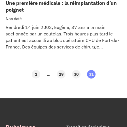
Une première médicale : la réimplantation d’un
se
poignet
Non daté
cter l’éditeur
Vendredi 14 juin 2002, Eugène, 37 ans a la main
sectionnée par un coutelas. Trois heures plus tard le
acter un CHU
patient est accueilli au bloc opératoire CHU de Fort-de-
France. Des équipes des services de chirurgie
orthopédique et cardiaque du CHU sont mobilisées sous
la direction des chirurgiens : Octavio Labrada et Nayef El
Takch.
1
…
29
30
31
Transition écologique