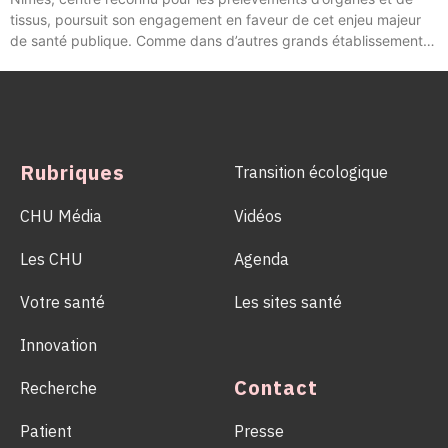
tissus, poursuit son engagement en faveur de cet enjeu majeur
de santé publique. Comme dans d’autres grands établissements
hospitaliers, les équipes de la Coordination Hospitalière des
Prélèvements d’Organes et de Tissus (CHPOT) se sont
mobilisées pour informer, sensibiliser et rappeler l’importance
d’un geste solidaire qui permet chaque année de sauver des
milliers de vies.
Rubriques
Transition écologique
CHU Média
Vidéos
Les CHU
Agenda
Votre santé
Les sites santé
Innovation
Contact
Recherche
Patient
Presse