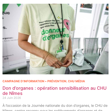
l’acquisition et l’installation de l’équipement au cœur même du
pôle régional de cancérologie.
CAMPAGNE D'INFORMATION • PRÉVENTION
,
CHU MÉDIA
Don d’organes : opération sensibilisation au CHU
de Nîmes
24 Juin 2026
À l’occasion de la Journée nationale du don d’organes, le CHU de
Nîmes, centre reconnu pour les prélèvements d’organes et de