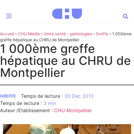
Accueil
›
CHU Média
›
Votre santé - pathologies
›
Greffe
›
1 000ème
CE MOMENT
greffe hépatique au CHRU de Montpellier
1 000ème greffe
 santé
Innovation
hépatique au CHRU de
re & patrimoine
Patient
Montpellier
Média
30 Déc 2013
sommes-nous
GREFFE
3 min
t-ce qu’un CHU ?
ire des CHU
Auteur /Etablissement
:
CHU Montpellier
CHU