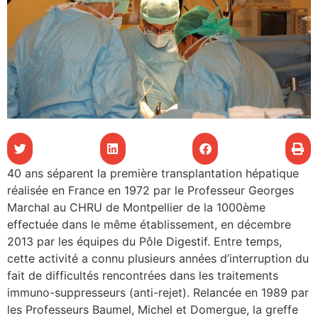
les articles
os
tre santé
tre santé
40 ans séparent la première transplantation hépatique
réalisée en France en 1972 par le Professeur Georges
novation
Marchal au CHRU de Montpellier de la 1000ème
effectuée dans le même établissement, en décembre
2013 par les équipes du Pôle Digestif. Entre temps,
 vie au CHU
cette activité a connu plusieurs années d’interruption du
fait de difficultés rencontrées dans les traitements
immuno-suppresseurs (anti-rejet). Relancée en 1989 par
rmation
les Professeurs Baumel, Michel et Domergue, la greffe