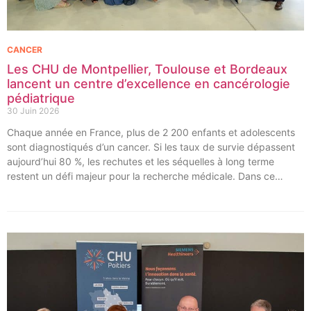
CANCER
Les CHU de Montpellier, Toulouse et Bordeaux
lancent un centre d’excellence en cancérologie
pédiatrique
30 Juin 2026
Chaque année en France, plus de 2 200 enfants et adolescents
sont diagnostiqués d’un cancer. Si les taux de survie dépassent
aujourd’hui 80 %, les rechutes et les séquelles à long terme
restent un défi majeur pour la recherche médicale. Dans ce
contexte, les CHU de Montpellier, Toulouse et Bordeaux, aux
côtés de l’Oncopole Claudius Regaud et de leurs partenaires,
lancent CIRCLE, un centre de recherche d’excellence dédié aux
cancers pédiatriques.