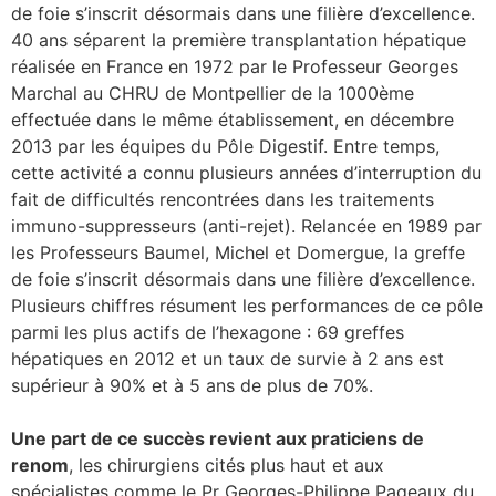
de foie s’inscrit désormais dans une filière d’excellence.
40 ans séparent la première transplantation hépatique
lture & patrimoine
réalisée en France en 1972 par le Professeur Georges
erche
Marchal au CHRU de Montpellier de la 1000ème
effectuée dans le même établissement, en décembre
ition écologique
2013 par les équipes du Pôle Digestif. Entre temps,
cette activité a connu plusieurs années d’interruption du
da
fait de difficultés rencontrées dans les traitements
immuno-suppresseurs (anti-rejet). Relancée en 1989 par
les Professeurs Baumel, Michel et Domergue, la greffe
de foie s’inscrit désormais dans une filière d’excellence.
TEZ CONNECTÉ
Plusieurs chiffres résument les performances de ce pôle
parmi les plus actifs de l’hexagone : 69 greffes
e d’info
hépatiques en 2012 et un taux de survie à 2 ans est
supérieur à 90% et à 5 ans de plus de 70%.
Une part de ce succès revient aux praticiens de
renom
, les chirurgiens cités plus haut et aux
TACT
spécialistes comme le Pr Georges-Philippe Pageaux du