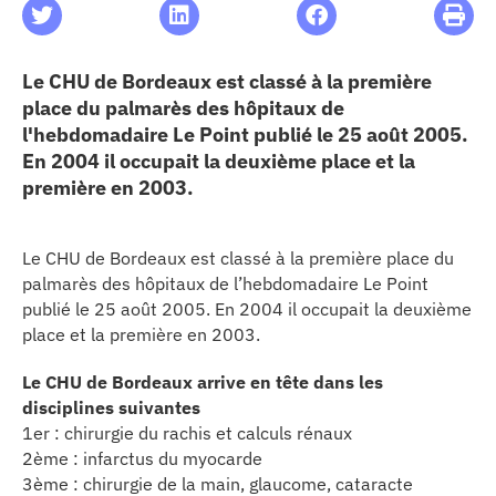
les articles
Le CHU de Bordeaux est classé à la première
place du palmarès des hôpitaux de
os
l'hebdomadaire Le Point publié le 25 août 2005.
En 2004 il occupait la deuxième place et la
 santé
première en 2003.
ation
Le CHU de Bordeaux est classé à la première place du
palmarès des hôpitaux de l’hebdomadaire Le Point
publié le 25 août 2005. En 2004 il occupait la deuxième
e au CHU
place et la première en 2003.
Le CHU de Bordeaux arrive en tête dans les
ation
disciplines suivantes
1er : chirurgie du rachis et calculs rénaux
re & patrimoine
2ème : infarctus du myocarde
3ème : chirurgie de la main, glaucome, cataracte