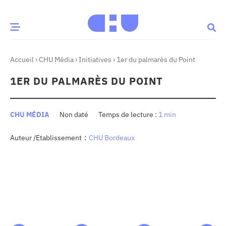
Accueil
›
CHU Média
›
Initiatives
›
1er du palmarès du Point
CE MOMENT
1ER DU PALMARÈS DU POINT
 santé
Innovation
re & patrimoine
Patient
CHU MÉDIA
Non daté
1 min
:
Auteur /Etablissement
CHU Bordeaux
Média
sommes-nous
t-ce qu’un CHU ?
ire des CHU
CHU