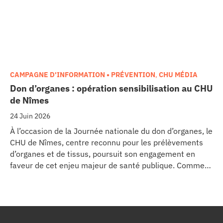
CAMPAGNE D'INFORMATION • PRÉVENTION
,
CHU MÉDIA
Don d’organes : opération sensibilisation au CHU
de Nîmes
24 Juin 2026
À l’occasion de la Journée nationale du don d’organes, le
CHU de Nîmes, centre reconnu pour les prélèvements
d’organes et de tissus, poursuit son engagement en
faveur de cet enjeu majeur de santé publique. Comme
dans d’autres grands établissements hospitaliers, les
équipes de la Coordination Hospitalière des
Prélèvements d’Organes et de Tissus (CHPOT) se sont
mobilisées pour informer, sensibiliser et rappeler
l’importance d’un geste solidaire qui permet chaque