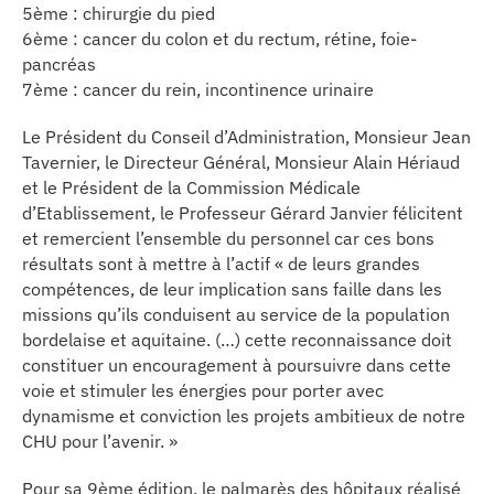
5ème : chirurgie du pied
erche
6ème : cancer du colon et du rectum, rétine, foie-
pancréas
7ème : cancer du rein, incontinence urinaire
ition écologique
Le Président du Conseil d’Administration, Monsieur Jean
da
Tavernier, le Directeur Général, Monsieur Alain Hériaud
et le Président de la Commission Médicale
d’Etablissement, le Professeur Gérard Janvier félicitent
et remercient l’ensemble du personnel car ces bons
TEZ CONNECTÉ
résultats sont à mettre à l’actif « de leurs grandes
compétences, de leur implication sans faille dans les
e d’info
missions qu’ils conduisent au service de la population
bordelaise et aquitaine. (…) cette reconnaissance doit
constituer un encouragement à poursuivre dans cette
voie et stimuler les énergies pour porter avec
dynamisme et conviction les projets ambitieux de notre
CHU pour l’avenir. »
TACT
Pour sa 9ème édition, le palmarès des hôpitaux réalisé