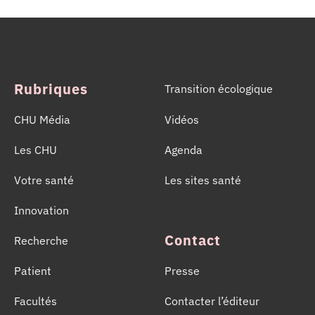
Prélèvements d’Organes et de Tissus (CHPOT) se sont
mobilisées pour informer, sensibiliser et rappeler
l’importance d’un geste solidaire qui permet chaque
année de sauver des milliers de vies.
Rubriques
Transition écologique
CHU Média
Vidéos
Les CHU
Agenda
Votre santé
Les sites santé
Innovation
Contact
Recherche
Patient
Presse
Facultés
Contacter l’éditeur