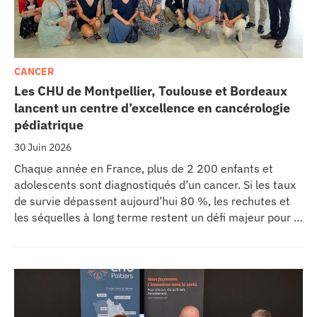
CANCER
Les CHU de Montpellier, Toulouse et Bordeaux
lancent un centre d’excellence en cancérologie
pédiatrique
30 Juin 2026
Chaque année en France, plus de 2 200 enfants et
adolescents sont diagnostiqués d’un cancer. Si les taux
de survie dépassent aujourd’hui 80 %, les rechutes et
les séquelles à long terme restent un défi majeur pour la
recherche médicale. Dans ce contexte, les CHU de
Montpellier, Toulouse et Bordeaux, aux côtés de
l’Oncopole Claudius Regaud et de leurs partenaires,
lancent CIRCLE, un centre de recherche d’excellence
dédié aux cancers pédiatriques.