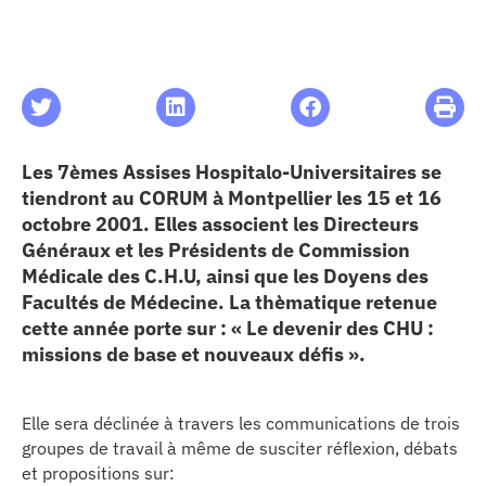
les articles
os
Les 7èmes Assises Hospitalo-Universitaires se
 santé
tiendront au CORUM à Montpellier les 15 et 16
octobre 2001. Elles associent les Directeurs
ation
Généraux et les Présidents de Commission
Médicale des C.H.U, ainsi que les Doyens des
Facultés de Médecine. La thèmatique retenue
e au CHU
cette année porte sur : « Le devenir des CHU :
missions de base et nouveaux défis ».
ation
Elle sera déclinée à travers les communications de trois
groupes de travail à même de susciter réflexion, débats
re & patrimoine
et propositions sur: