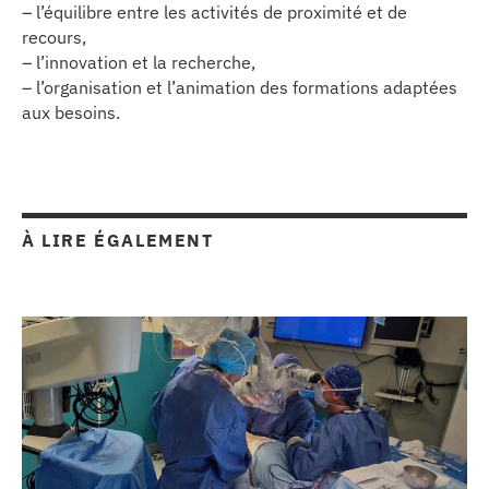
– l’équilibre entre les activités de proximité et de
erche
recours,
– l’innovation et la recherche,
– l’organisation et l’animation des formations adaptées
ition écologique
aux besoins.
da
TEZ CONNECTÉ
À LIRE ÉGALEMENT
e d’info
TACT