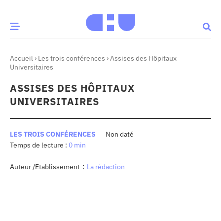
Accueil
›
Les trois conférences
›
Assises des Hôpitaux
CE MOMENT
Universitaires
ASSISES DES HÔPITAUX
 santé
Innovation
UNIVERSITAIRES
re & patrimoine
Patient
LES TROIS CONFÉRENCES
Non daté
0 min
Média
sommes-nous
:
Auteur /Etablissement
La rédaction
t-ce qu’un CHU ?
ire des CHU
CHU