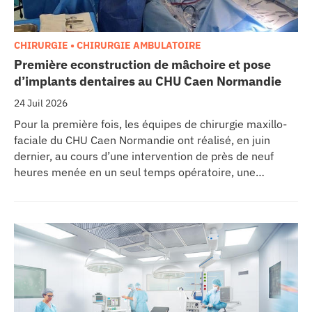
se
CHIRURGIE • CHIRURGIE AMBULATOIRE
cter l’éditeur
Première econstruction de mâchoire et pose
d’implants dentaires au CHU Caen Normandie
acter un CHU
24 Juil 2026
Pour la première fois, les équipes de chirurgie maxillo-
faciale du CHU Caen Normandie ont réalisé, en juin
dernier, au cours d’une intervention de près de neuf
heures menée en un seul temps opératoire, une
reconstruction de la mâchoire associée à la pose
immédiate d’implants dentaires.