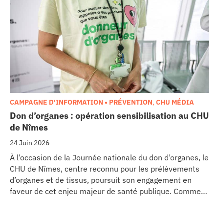
Ce projet représente un investissement de 9,5 millions
d’euros pour l’acquisition et l’installation de
l’équipement au cœur même du pôle régional de
cancérologie.
CAMPAGNE D'INFORMATION • PRÉVENTION
,
CHU MÉDIA
Don d’organes : opération sensibilisation au CHU
de Nîmes
24 Juin 2026
À l’occasion de la Journée nationale du don d’organes, le
CHU de Nîmes, centre reconnu pour les prélèvements
d’organes et de tissus, poursuit son engagement en
faveur de cet enjeu majeur de santé publique. Comme
dans d’autres grands établissements hospitaliers, les
équipes de la Coordination Hospitalière des