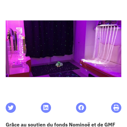
les articles
os
 santé
ation
e au CHU
ation
re & patrimoine
Grâce au soutien du fonds Nominoë et de GMF