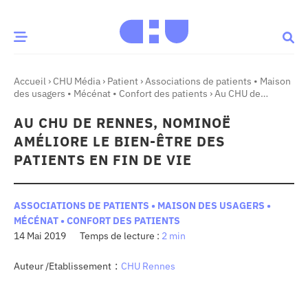
Accueil
›
CHU Média
›
Patient
›
Associations de patients • Maison
CE MOMENT
des usagers • Mécénat • Confort des patients
›
Au CHU de
Rennes, Nominoë améliore le bien-être des patients en fin de
vie
AU CHU DE RENNES, NOMINOË
 santé
Innovation
AMÉLIORE LE BIEN-ÊTRE DES
re & patrimoine
Patient
PATIENTS EN FIN DE VIE
Média
ASSOCIATIONS DE PATIENTS • MAISON DES USAGERS •
MÉCÉNAT • CONFORT DES PATIENTS
sommes-nous
14 Mai 2019
2 min
t-ce qu’un CHU ?
:
ire des CHU
Auteur /Etablissement
CHU Rennes
CHU