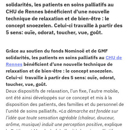
solidarités, les patients en soins palliatifs au
erche
CHU de Rennes bénéficient d'une nouvelle
technique de relaxation et de bien-être : le
ition écologique
concept snoezelen. Celui-ci travaille à partir des
5 sens: ouïe, odorat, toucher, vue, goût.
da
Grâce au soutien du fonds Nominoë et de GMF
solidarités, les patients en soins palliatifs au
CHU de
TEZ CONNECTÉ
Rennes
bénéficient d’une nouvelle technique de
relaxation et de bien-être : le concept snoezelen.
Celui-ci travaille à partir des 5 sens: ouïe, odorat,
e d’info
toucher, vue, goût.
Deux dispositifs de relaxation, l’un fixe, l’autre mobile,
ont été ainsi développés sur ce concept et mis à la
disposition des patients, des familles et du personnel de
l’unité de soins palliatifs.
«La démarche est fondée sur
l’idée que toute sensation agréable (chaleur, douceur,
TACT
arôme, musique) induit une perception positive
, explique