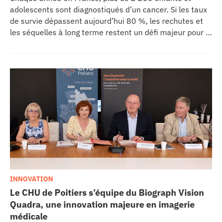
adolescents sont diagnostiqués d’un cancer. Si les taux
de survie dépassent aujourd’hui 80 %, les rechutes et
les séquelles à long terme restent un défi majeur pour la
recherche médicale. Dans ce contexte, les CHU de
Montpellier, Toulouse et Bordeaux, aux côtés de
l’Oncopole Claudius Regaud et de leurs partenaires,
lancent CIRCLE, un centre de recherche d’excellence
dédié aux cancers pédiatriques.
INNOVATION
Le CHU de Poitiers s’équipe du Biograph Vision
Quadra, une innovation majeure en imagerie
médicale