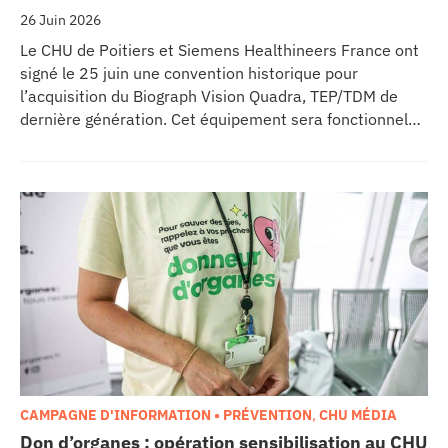
26 Juin 2026
Le CHU de Poitiers et Siemens Healthineers France ont
signé le 25 juin une convention historique pour
l’acquisition du Biograph Vision Quadra, TEP/TDM de
dernière génération. Cet équipement sera fonctionnel
début 2027 au sein de l’extension du pôle régional de
cancérologie du CHU, marquant une étape clé dans
l’excellence clinique et scientifique de l’établissement.
Ce projet représente un investissement de 9,5 millions
d’euros pour l’acquisition et l’installation de
l’équipement au cœur même du pôle régional de
cancérologie.
CAMPAGNE D'INFORMATION • PRÉVENTION
,
CHU MÉDIA
Don d’organes : opération sensibilisation au CHU