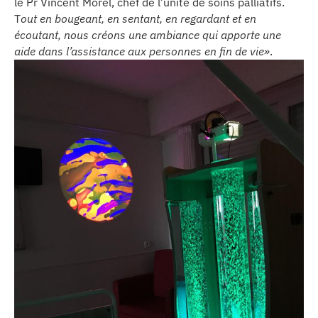
le Pr Vincent Morel, chef de l’unité de soins palliatifs.
se
T
out en bougeant, en sentant, en regardant et en
écoutant, nous créons une ambiance qui apporte une
cter l’éditeur
aide dans l’assistance aux personnes en fin de vie»
.
acter un CHU