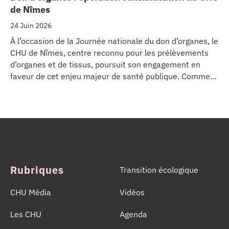
de Nîmes
24 Juin 2026
À l’occasion de la Journée nationale du don d’organes, le
CHU de Nîmes, centre reconnu pour les prélèvements
d’organes et de tissus, poursuit son engagement en
faveur de cet enjeu majeur de santé publique. Comme
dans d’autres grands établissements hospitaliers, les
équipes de la Coordination Hospitalière des
Prélèvements d’Organes et de Tissus (CHPOT) se sont
mobilisées pour informer, sensibiliser et rappeler
l’importance d’un geste solidaire qui permet chaque
année de sauver des milliers de vies.
Rubriques
Transition écologique
CHU Média
Vidéos
Les CHU
Agenda