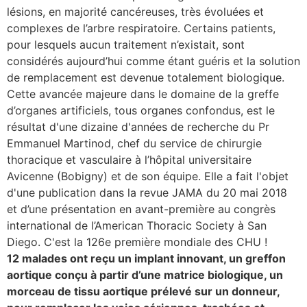
lésions, en majorité cancéreuses, très évoluées et
erche
complexes de l’arbre respiratoire. Certains patients,
pour lesquels aucun traitement n’existait, sont
ition écologique
considérés aujourd’hui comme étant guéris et la solution
de remplacement est devenue totalement biologique.
da
Cette avancée majeure dans le domaine de la greffe
d’organes artificiels, tous organes confondus, est le
résultat d'une dizaine d'années de recherche du Pr
Emmanuel Martinod, chef du service de chirurgie
TEZ CONNECTÉ
thoracique et vasculaire à l’hôpital universitaire
Avicenne (Bobigny) et de son équipe. Elle a fait l'objet
e d’info
d'une publication dans la revue JAMA du 20 mai 2018
et d’une présentation en avant-première au congrès
international de l’American Thoracic Society à San
Diego. C'est la 126e première mondiale des CHU !
12 malades ont reçu un implant innovant, un greffon
TACT
aortique conçu à partir d’une matrice biologique, un
morceau de tissu aortique prélevé sur un donneur,
se