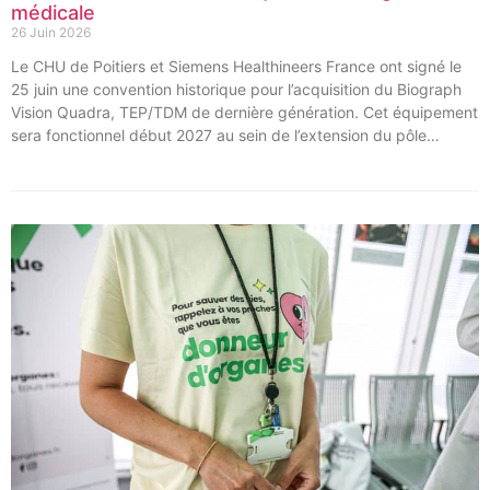
médicale
26 Juin 2026
Le CHU de Poitiers et Siemens Healthineers France ont signé le
25 juin une convention historique pour l’acquisition du Biograph
Vision Quadra, TEP/TDM de dernière génération. Cet équipement
sera fonctionnel début 2027 au sein de l’extension du pôle
régional de cancérologie du CHU, marquant une étape clé dans
l’excellence clinique et scientifique de l’établissement. Ce projet
représente un investissement de 9,5 millions d’euros pour
l’acquisition et l’installation de l’équipement au cœur même du
pôle régional de cancérologie.