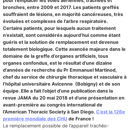
pour remplacer les voies aériennes, trachées et
bronches, entre 2009 et 2017. Les patients greffés
cter l’éditeur
souffraient de lésions, en majorité cancéreuses, très
évoluées et complexes de l’arbre respiratoire.
acter un CHU
Certains patients, pour lesquels aucun traitement
n’existait, sont considérés aujourd’hui comme étant
guéris et la solution de remplacement est devenue
totalement biologique. Cette avancée majeure dans le
domaine de la greffe d’organes artificiels, tous
organes confondus, est le résultat d’une dizaine
d’années de recherche du Pr Emmanuel Martinod,
chef du service de chirurgie thoracique et vasculaire à
l’hôpital universitaire Avicenne (Bobigny) et de son
équipe. Elle a fait l’objet d’une publication dans la
revue JAMA du 20 mai 2018 et d’une présentation en
avant-première au congrès international de
l’American Thoracic Society à San Diego.
C’est la 126e
première mondiale des CHU
de France !
Le remplacement possible de l’appareil trachéo-