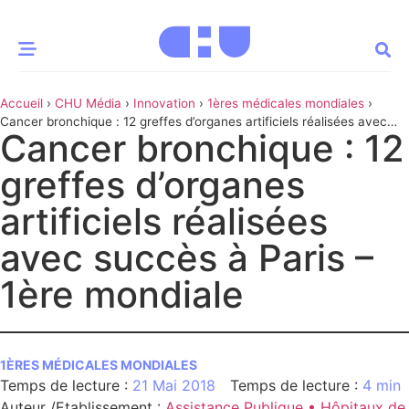
Accueil
›
CHU Média
›
Innovation
›
1ères médicales mondiales
›
CE MOMENT
Cancer bronchique : 12 greffes d’organes artificiels réalisées avec
Cancer bronchique : 12
succès à Paris – 1ère mondiale
 santé
Innovation
greffes d’organes
re & patrimoine
Patient
artificiels réalisées
avec succès à Paris –
Média
1ère mondiale
sommes-nous
t-ce qu’un CHU ?
ire des CHU
1ÈRES MÉDICALES MONDIALES
21 Mai 2018
4 min
CHU
Auteur /Etablissement
:
Assistance Publique • Hôpitaux de