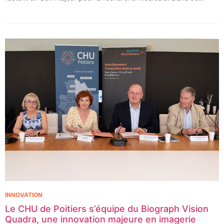
contexte, les CHU de Montpellier, Toulouse et Bordeaux, aux
côtés de l’Oncopole Claudius Regaud et de leurs partenaires,
lancent CIRCLE, un centre de recherche d’excellence dédié aux
cancers pédiatriques.
INNOVATION
Le CHU de Poitiers s’équipe du Biograph Vision
Quadra, une innovation majeure en imagerie