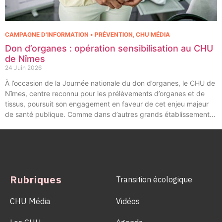
CAMPAGNE D'INFORMATION • PRÉVENTION
,
CHU MÉDIA
Don d’organes : opération sensibilisation au CHU
de Nîmes
24 Juin 2026
À l’occasion de la Journée nationale du don d’organes, le CHU de
Nîmes, centre reconnu pour les prélèvements d’organes et de
tissus, poursuit son engagement en faveur de cet enjeu majeur
de santé publique. Comme dans d’autres grands établissements
hospitaliers, les équipes de la Coordination Hospitalière des
Prélèvements d’Organes et de Tissus (CHPOT) se sont
mobilisées pour informer, sensibiliser et rappeler l’importance
d’un geste solidaire qui permet chaque année de sauver des
milliers de vies.
Rubriques
Transition écologique
CHU Média
Vidéos