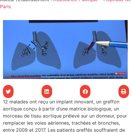
Paris
les articles
s
 santé
ation
e au CHU
12 malades ont reçu un implant innovant, un greffon
ation
aortique conçu à partir d’une matrice biologique, un
morceau de tissu aortique prélevé sur un donneur, pour
re & patrimoine
remplacer les voies aériennes, trachées et bronches,
entre 2009 et 2017. Les patients greffés souffraient de