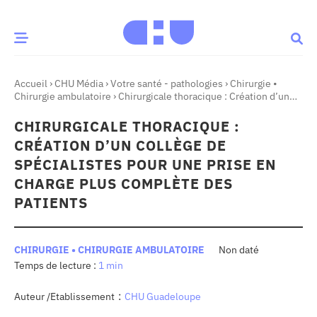
Accueil
›
CHU Média
›
Votre santé - pathologies
›
Chirurgie •
CE MOMENT
Chirurgie ambulatoire
›
Chirurgicale thoracique : Création d’un
collège de spécialistes pour une prise en charge plus complète
des patients
CHIRURGICALE THORACIQUE :
 santé
Innovation
CRÉATION D’UN COLLÈGE DE
re & patrimoine
Patient
SPÉCIALISTES POUR UNE PRISE EN
CHARGE PLUS COMPLÈTE DES
PATIENTS
Média
sommes-nous
CHIRURGIE • CHIRURGIE AMBULATOIRE
Non daté
t-ce qu’un CHU ?
1 min
ire des CHU
:
Auteur /Etablissement
CHU Guadeloupe
CHU