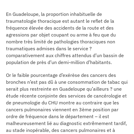
erche
En Guadeloupe, la proportion inhabituelle de
traumatologie thoracique est autant le reflet de la
ition écologique
fréquence élevée des accidents de la route et des
agressions par objet coupant ou arme à feu que du
da
nombre très limité de pathologies thoraciques non
traumatiques admises dans le service ?
comparativement aux chiffres attendus d’un bassin de
population de près d’un demi-million d’habitants.
TEZ CONNECTÉ
Or le faible pourcentage d’exérèse des cancers des
e d’info
bronches n’est pas dû à une consommation de tabac qui
serait plus restreinte en Guadeloupe qu’ailleurs ? une
étude récente conjointe des services de cancérologie et
de pneumologie du CHU montre au contraire que les
cancers pulmonaires viennent en 3ème position par
ordre de fréquence dans le département – il est
TACT
malheureusement lié au diagnostic extrêmement tardif,
au stade inopérable, des cancers pulmonaires et à