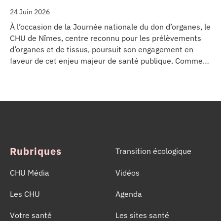
24 Juin 2026
À l’occasion de la Journée nationale du don d’organes, le
CHU de Nîmes, centre reconnu pour les prélèvements
d’organes et de tissus, poursuit son engagement en
faveur de cet enjeu majeur de santé publique. Comme
dans d’autres grands établissements hospitaliers, les
équipes de la Coordination Hospitalière des
Prélèvements d’Organes et de Tissus (CHPOT) se sont
mobilisées pour informer, sensibiliser et rappeler
l’importance d’un geste solidaire qui permet chaque
année de sauver des milliers de vies.
Rubriques
Transition écologique
CHU Média
Vidéos
Les CHU
Agenda
Votre santé
Les sites santé