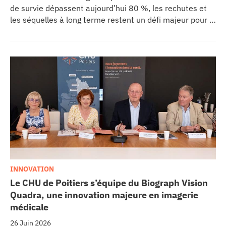
de survie dépassent aujourd’hui 80 %, les rechutes et
les séquelles à long terme restent un défi majeur pour la
recherche médicale. Dans ce contexte, les CHU de
Montpellier, Toulouse et Bordeaux, aux côtés de
l’Oncopole Claudius Regaud et de leurs partenaires,
lancent CIRCLE, un centre de recherche d’excellence
dédié aux cancers pédiatriques.
INNOVATION
Le CHU de Poitiers s’équipe du Biograph Vision
Quadra, une innovation majeure en imagerie
médicale
26 Juin 2026