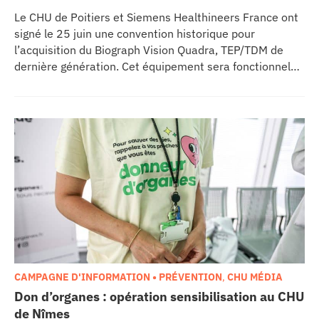
Le CHU de Poitiers et Siemens Healthineers France ont
signé le 25 juin une convention historique pour
l’acquisition du Biograph Vision Quadra, TEP/TDM de
dernière génération. Cet équipement sera fonctionnel
début 2027 au sein de l’extension du pôle régional de
cancérologie du CHU, marquant une étape clé dans
l’excellence clinique et scientifique de l’établissement.
Ce projet représente un investissement de 9,5 millions
d’euros pour l’acquisition et l’installation de
l’équipement au cœur même du pôle régional de
cancérologie.
CAMPAGNE D'INFORMATION • PRÉVENTION
,
CHU MÉDIA
Don d’organes : opération sensibilisation au CHU
de Nîmes