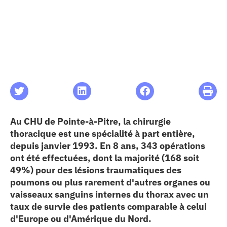
les articles
os
 santé
ation
Au CHU de Pointe-à-Pitre, la chirurgie
thoracique est une spécialité à part entière,
depuis janvier 1993. En 8 ans, 343 opérations
e au CHU
ont été effectuées, dont la majorité (168 soit
49%) pour des lésions traumatiques des
ation
poumons ou plus rarement d'autres organes ou
vaisseaux sanguins internes du thorax avec un
taux de survie des patients comparable à celui
re & patrimoine
d'Europe ou d'Amérique du Nord.