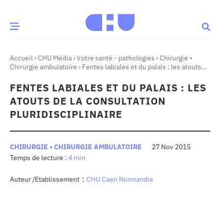
Accueil
›
CHU Média
›
Votre santé - pathologies
›
Chirurgie •
CE MOMENT
Chirurgie ambulatoire
›
Fentes labiales et du palais : les atouts
de la consultation pluridisciplinaire
FENTES LABIALES ET DU PALAIS : LES
 santé
Innovation
ATOUTS DE LA CONSULTATION
re & patrimoine
Patient
PLURIDISCIPLINAIRE
Média
CHIRURGIE • CHIRURGIE AMBULATOIRE
27 Nov 2015
4 min
sommes-nous
t-ce qu’un CHU ?
:
Auteur /Etablissement
CHU Caen Normandie
ire des CHU
CHU