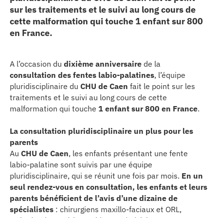
sur les traitements et le suivi au long cours de
erche
cette malformation qui touche 1 enfant sur 800
en France.
ition écologique
A l’occasion du
dixième anniversaire
de la
da
consultation des fentes labio-palatines
, l’équipe
pluridisciplinaire du
CHU de Caen
fait le point sur les
traitements et le suivi au long cours de cette
TEZ CONNECTÉ
malformation qui touche
1 enfant sur 800 en France
.
La consultation pluridisciplinaire un plus pour les
e d’info
parents
Au
CHU de Caen
, les enfants présentant une fente
labio-palatine sont suivis par une équipe
pluridisciplinaire, qui se réunit une fois par mois.
En un
seul rendez-vous en consultation, les enfants et leurs
parents bénéficient de l’avis d’une dizaine de
TACT
spécialistes
: chirurgiens maxillo-faciaux et ORL,