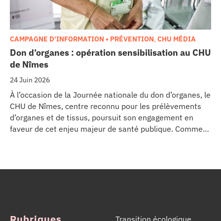
CAMPAGNE D'INFORMATION • PRÉVENTION
,
CHU MÉDIA
Don d’organes : opération sensibilisation au CHU
de Nîmes
24 Juin 2026
À l’occasion de la Journée nationale du don d’organes, le
CHU de Nîmes, centre reconnu pour les prélèvements
d’organes et de tissus, poursuit son engagement en
faveur de cet enjeu majeur de santé publique. Comme
dans d’autres grands établissements hospitaliers, les
équipes de la Coordination Hospitalière des
Prélèvements d’Organes et de Tissus (CHPOT) se sont
mobilisées pour informer, sensibiliser et rappeler
l’importance d’un geste solidaire qui permet chaque
année de sauver des milliers de vies.
Rubriques
Transition écologique