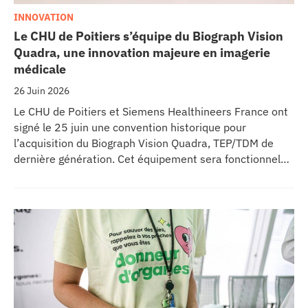
INNOVATION
Le CHU de Poitiers s’équipe du Biograph Vision
Quadra, une innovation majeure en imagerie
médicale
26 Juin 2026
Le CHU de Poitiers et Siemens Healthineers France ont
signé le 25 juin une convention historique pour
l’acquisition du Biograph Vision Quadra, TEP/TDM de
dernière génération. Cet équipement sera fonctionnel
début 2027 au sein de l’extension du pôle régional de
cancérologie du CHU, marquant une étape clé dans
l’excellence clinique et scientifique de l’établissement.
Ce projet représente un investissement de 9,5 millions
d’euros pour l’acquisition et l’installation de
l’équipement au cœur même du pôle régional de
cancérologie.