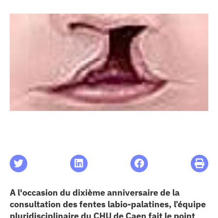
les articles
os
 santé
ation
e au CHU
ation
A l'occasion du dixième anniversaire de la
re & patrimoine
consultation des fentes labio-palatines, l’équipe
pluridisciplinaire du CHU de Caen fait le point