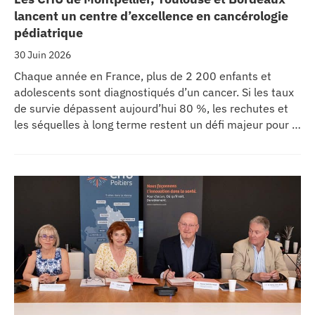
lancent un centre d’excellence en cancérologie
pédiatrique
30 Juin 2026
Chaque année en France, plus de 2 200 enfants et
adolescents sont diagnostiqués d’un cancer. Si les taux
de survie dépassent aujourd’hui 80 %, les rechutes et
les séquelles à long terme restent un défi majeur pour la
recherche médicale. Dans ce contexte, les CHU de
Montpellier, Toulouse et Bordeaux, aux côtés de
l’Oncopole Claudius Regaud et de leurs partenaires,
lancent CIRCLE, un centre de recherche d’excellence
dédié aux cancers pédiatriques.