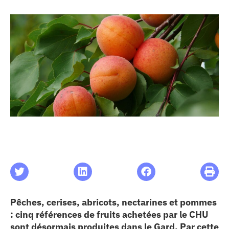
les articles
os
 santé
ation
e au CHU
ation
Pêches, cerises, abricots, nectarines et pommes
re & patrimoine
: cinq références de fruits achetées par le CHU
sont désormais produites dans le Gard. Par cette