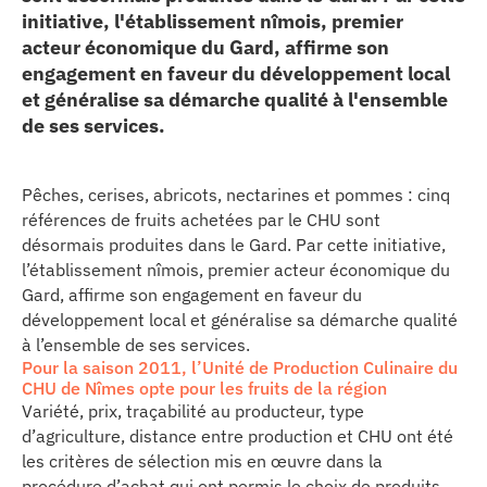
initiative, l'établissement nîmois, premier
erche
acteur économique du Gard, affirme son
engagement en faveur du développement local
ition écologique
et généralise sa démarche qualité à l'ensemble
de ses services.
da
Pêches, cerises, abricots, nectarines et pommes : cinq
références de fruits achetées par le CHU sont
TEZ CONNECTÉ
désormais produites dans le Gard. Par cette initiative,
l’établissement nîmois, premier acteur économique du
Gard, affirme son engagement en faveur du
e d’info
développement local et généralise sa démarche qualité
à l’ensemble de ses services.
Pour la saison 2011, l’Unité de Production Culinaire du
CHU de Nîmes opte pour les fruits de la région
Variété, prix, traçabilité au producteur, type
d’agriculture, distance entre production et CHU ont été
TACT
les critères de sélection mis en œuvre dans la
procédure d’achat qui ont permis le choix de produits