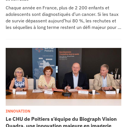
Chaque année en France, plus de 2 200 enfants et
adolescents sont diagnostiqués d’un cancer. Si les taux
de survie dépassent aujourd’hui 80 %, les rechutes et
les séquelles à long terme restent un défi majeur pour la
recherche médicale. Dans ce contexte, les CHU de
Montpellier, Toulouse et Bordeaux, aux côtés de
l’Oncopole Claudius Regaud et de leurs partenaires,
lancent CIRCLE, un centre de recherche d’excellence
dédié aux cancers pédiatriques.
INNOVATION
Le CHU de Poitiers s’équipe du Biograph Vision
Quadra, une innovation majeure en imagerie