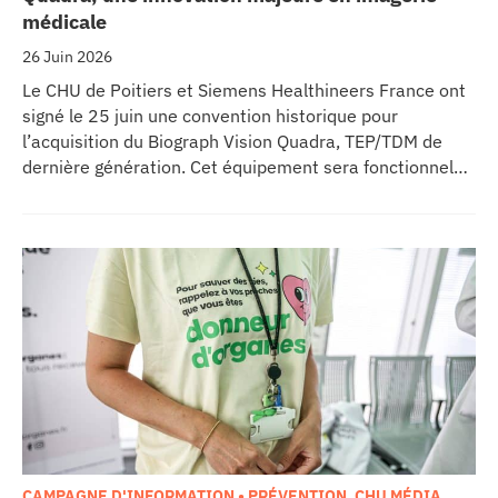
médicale
26 Juin 2026
Le CHU de Poitiers et Siemens Healthineers France ont
signé le 25 juin une convention historique pour
l’acquisition du Biograph Vision Quadra, TEP/TDM de
dernière génération. Cet équipement sera fonctionnel
début 2027 au sein de l’extension du pôle régional de
cancérologie du CHU, marquant une étape clé dans
l’excellence clinique et scientifique de l’établissement.
Ce projet représente un investissement de 9,5 millions
d’euros pour l’acquisition et l’installation de
l’équipement au cœur même du pôle régional de
cancérologie.
CAMPAGNE D'INFORMATION • PRÉVENTION
,
CHU MÉDIA