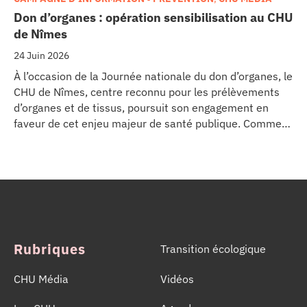
Don d’organes : opération sensibilisation au CHU
de Nîmes
24 Juin 2026
À l’occasion de la Journée nationale du don d’organes, le
CHU de Nîmes, centre reconnu pour les prélèvements
d’organes et de tissus, poursuit son engagement en
faveur de cet enjeu majeur de santé publique. Comme
dans d’autres grands établissements hospitaliers, les
équipes de la Coordination Hospitalière des
Prélèvements d’Organes et de Tissus (CHPOT) se sont
mobilisées pour informer, sensibiliser et rappeler
l’importance d’un geste solidaire qui permet chaque
année de sauver des milliers de vies.
Rubriques
Transition écologique
CHU Média
Vidéos