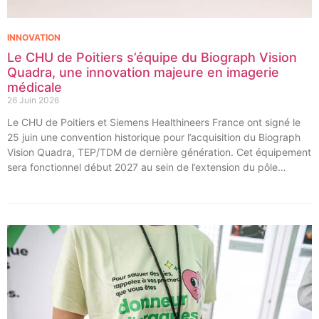
INNOVATION
Le CHU de Poitiers s’équipe du Biograph Vision
Quadra, une innovation majeure en imagerie
médicale
26 Juin 2026
Le CHU de Poitiers et Siemens Healthineers France ont signé le
25 juin une convention historique pour l’acquisition du Biograph
Vision Quadra, TEP/TDM de dernière génération. Cet équipement
sera fonctionnel début 2027 au sein de l’extension du pôle
régional de cancérologie du CHU, marquant une étape clé dans
l’excellence clinique et scientifique de l’établissement. Ce projet
représente un investissement de 9,5 millions d’euros pour
l’acquisition et l’installation de l’équipement au cœur même du
pôle régional de cancérologie.