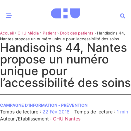
Accueil
›
CHU Média
›
Patient
›
Droit des patients
›
Handisoins 44,
CE MOMENT
Nantes propose un numéro unique pour l’accessibilité des soins
Handisoins 44, Nantes
 santé
Innovation
propose un numéro
re & patrimoine
Patient
unique pour
l’accessibilité des soins
Média
sommes-nous
t-ce qu’un CHU ?
CAMPAGNE D'INFORMATION • PRÉVENTION
ire des CHU
22 Fév 2018
1 min
Auteur /Etablissement
:
CHU Nantes
CHU