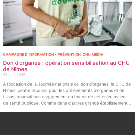
CAMPAGNE D'INFORMATION • PRÉVENTION
,
CHU MÉDIA
Don d’organes : opération sensibilisation au CHU
de Nîmes
24 Juin 2026
À l’occasion de la Journée nationale du don d’organes, le CHU de
Nîmes, centre reconnu pour les prélèvements d’organes et de
tissus, poursuit son engagement en faveur de cet enjeu majeur
de santé publique. Comme dans d’autres grands établissements
hospitaliers, les équipes de la Coordination Hospitalière des
Prélèvements d’Organes et de Tissus (CHPOT) se sont
mobilisées pour informer, sensibiliser et rappeler l’importance
d’un geste solidaire qui permet chaque année de sauver des
milliers de vies.