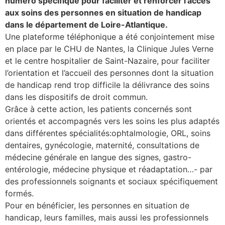
numéro spécifique pour faciliter et renforcer l’accès
aux soins des personnes en situation de handicap
lture & patrimoine
dans le département de Loire-Atlantique.
erche
Une plateforme téléphonique a été conjointement mise
en place par le CHU de Nantes, la Clinique Jules Verne
et le centre hospitalier de Saint-Nazaire, pour faciliter
ition écologique
l’orientation et l’accueil des personnes dont la situation
de handicap rend trop difficile la délivrance des soins
da
dans les dispositifs de droit commun.
Grâce à cette action, les patients concernés sont
orientés et accompagnés vers les soins les plus adaptés
TEZ CONNECTÉ
dans différentes spécialités:ophtalmologie, ORL, soins
dentaires, gynécologie, maternité, consultations de
e d’info
médecine générale en langue des signes, gastro-
entérologie, médecine physique et réadaptation…- par
des professionnels soignants et sociaux spécifiquement
formés.
Pour en bénéficier, les personnes en situation de
TACT
handicap, leurs familles, mais aussi les professionnels