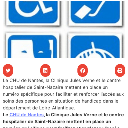
les articles
os
tre santé
tre santé
novation
Le CHU de Nantes, la Clinique Jules Verne et le centre
hospitalier de Saint-Nazaire mettent en place un
numéro spécifique pour faciliter et renforcer l’accès aux
 vie au CHU
soins des personnes en situation de handicap dans le
département de Loire-Atlantique.
Le
CHU de Nantes
, la Clinique Jules Verne et le centre
rmation
hospitalier de Saint-Nazaire mettent en place un