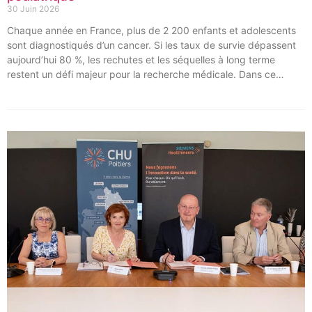
30 Juin 2026
Chaque année en France, plus de 2 200 enfants et adolescents
sont diagnostiqués d’un cancer. Si les taux de survie dépassent
aujourd’hui 80 %, les rechutes et les séquelles à long terme
restent un défi majeur pour la recherche médicale. Dans ce
contexte, les CHU de Montpellier, Toulouse et Bordeaux, aux
côtés de l’Oncopole Claudius Regaud et de leurs partenaires,
lancent CIRCLE, un centre de recherche d’excellence dédié aux
cancers pédiatriques.