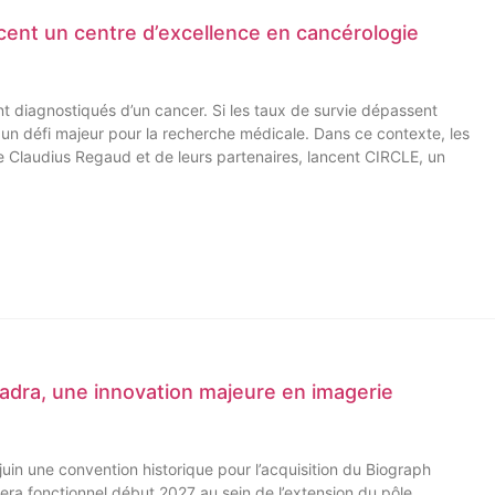
cent un centre d’excellence en cancérologie
 diagnostiqués d’un cancer. Si les taux de survie dépassent
t un défi majeur pour la recherche médicale. Dans ce contexte, les
 Claudius Regaud et de leurs partenaires, lancent CIRCLE, un
adra, une innovation majeure en imagerie
uin une convention historique pour l’acquisition du Biograph
ra fonctionnel début 2027 au sein de l’extension du pôle