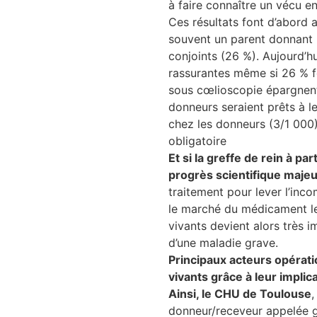
à faire connaître un vécu e
Ces résultats font d’abord
rmation
souvent un parent donnant u
conjoints (26 %). Aujourd’h
rassurantes même si 26 % fo
lture & patrimoine
sous cœlioscopie épargnent 
donneurs seraient prêts à l
erche
chez les donneurs (3/1 000)
obligatoire
ition écologique
Et si la greffe de rein à p
progrès scientifique maje
da
traitement pour lever l’inco
le marché du médicament le 
vivants devient alors très 
d’une maladie grave.
TEZ CONNECTÉ
Principaux acteurs opérati
vivants grâce à leur implica
e d’info
Ainsi, le CHU de Toulouse
,
donneur/receveur appelée gr