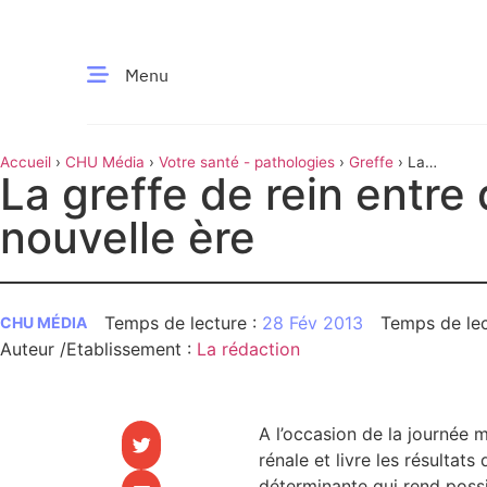
Menu
Accueil
›
CHU Média
›
Votre santé - pathologies
›
Greffe
›
La
CE MOMENT
La greffe de rein entre
greffe de rein entre dans une nouvelle ère
nouvelle ère
 santé
Innovation
re & patrimoine
Patient
28 Fév 2013
CHU MÉDIA
Auteur /Etablissement
:
La rédaction
Média
sommes-nous
t-ce qu’un CHU ?
A l’occasion de la journée 
ire des CHU
rénale et livre les résultat
déterminante qui rend poss