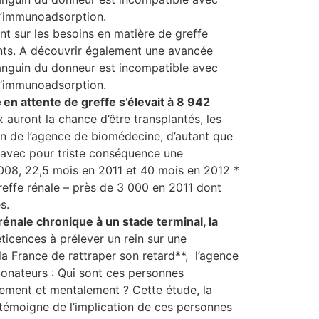
 d’immunoadsorption.
nt sur les besoins en matière de greffe
ivants. A découvrir également une avancée
sanguin du donneur est incompatible avec
 d’immunoadsorption.
e
en attente de greffe s’élevait à
8 942
 auront la chance d’être transplantés, les
on de l’agence de biomédecine, d’autant que
on avec pour triste conséquence une
2008, 22,5 mois en 2011 et 40 mois en 2012 *
reffe rénale – près de 3 000 en 2011 dont
s.
énale chronique à un stade terminal, la
ticences à prélever un rein sur une
a France de rattraper son retard**, l’agence
donateurs : Qui sont ces personnes
uement et mentalement ? Cette étude, la
 témoigne de l’implication de ces personnes