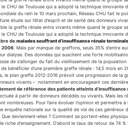
ur le CHU de Toulouse qui a adopté la technique innovante
mondiale du rein le 10 mars prochain, Réseau CHU fait le poi
s d’une étude sur l’état d’esprit et de santé des donneurs v
ible la greffe rénale entre vivants même quand le groupe 
ur le CHU de Toulouse qui a adopté la technique innovante
ombre de
malades souffrant d’insuffisance rénale terminal
r 2006
. Mais par manque de greffons, seuls 35% d’entre eux
eur dialyse. Des données qui suscitent une forte mobilisati
cesse de s’allonger du fait du vieillissement de la populati
 de bénéficier d’une première greffe rénale : 14,5 mois en 
, le plan greffe 2012-2016 prévoit une progression de la g
donneurs vivants – notamment en encourageant ces dernière
ment de référence des patients atteints d’insuffisance r
fectuée à partir de donneurs décédés ou vivants. Mais les ré
t nombreuses. Pour faire évoluer l’opinion et permettre à l
e enquête nationale sur la qualité de vie de ces généreux 
 ? Que deviennent-elles ? Comment se portent-elles physiq
le riche d’enseignement. D’abord le taux de retour de 74 %