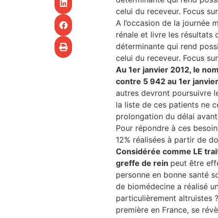
CHU
celui du receveur. Focus s
A l’occasion de la journée 
les articles
rénale et livre les résultat
déterminante qui rend poss
os
celui du receveur. Focus s
Au 1er janvier 2012, le n
tre santé
contre 5 942 au 1er janvie
autres devront poursuivre l
la liste de ces patients ne 
prolongation du délai avant
tre santé
Pour répondre à ces besoins
12% réalisées à partir de 
Considérée comme LE traite
greffe de rein
peut être ef
novation
personne en bonne santé son
de biomédecine a réalisé un
particulièrement altruistes
 vie au CHU
première en France, se révè