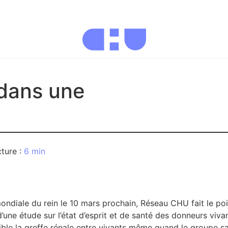
 dans une
6 min
mondiale du rein le 10 mars prochain, Réseau CHU fait le poi
s d’une étude sur l’état d’esprit et de santé des donneurs v
ible la greffe rénale entre vivants même quand le groupe 