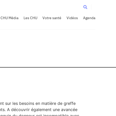
CHU Média
Les CHU
Votre santé
Vidéos
Agenda
nt sur les besoins en matière de greffe
ivants. A découvrir également une avancée
sanguin du donneur est incompatible avec