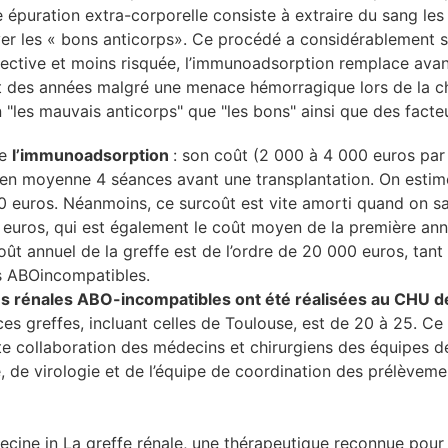
 épuration extra-corporelle consiste à extraire du sang les 
rver les « bons anticorps». Ce procédé a considérablement si
élective et moins risquée, l’immunoadsorption remplace av
t des années malgré une menace hémorragique lors de la chi
n "les mauvais anticorps" que "les bons" ainsi que des facte
de
l’immunoadsorption
: son coût (2 000 à 4 000 euros par
ut en moyenne 4 séances avant une transplantation. On estime
euros. Néanmoins, ce surcoût est vite amorti quand on sa
 euros, qui est également le coût moyen de la première ann
coût annuel de la greffe est de l’ordre de 20 000 euros, tan
es ABOincompatibles.
fes rénales ABO-incompatibles ont été réalisées au CHU d
es greffes, incluant celles de Toulouse, est de 20 à 25. Ce 
ente collaboration des médecins et chirurgiens des équipes d
, de virologie et de l’équipe de coordination des prélèveme
ine in La greffe rénale, une thérapeutique reconnue pour tr