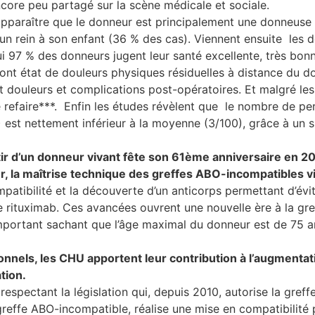
ncore peu partagé sur la scène médicale et sociale.
 apparaître que le donneur est principalement une donneu
n rein à son enfant (36 % des cas). Viennent ensuite les d
ui 97 % des donneurs jugent leur santé excellente, très bon
nt état de douleurs physiques résiduelles à distance du do
douleurs et complications post-opératoires. Et malgré les
e refaire***. Enfin les études révèlent que le nombre de pe
 est nettement inférieur à la moyenne (3/100), grâce à un s
artir d’un donneur vivant fête son 61ème anniversaire en 20
ur, la maîtrise technique des greffes ABO-incompatibles 
mpatibilité et la découverte d’un anticorps permettant d’évite
rituximab. Ces avancées ouvrent une nouvelle ère à la gref
important sachant que l’âge maximal du donneur est de 75 an
onnels, les CHU apportent leur contribution à l’augmenta
tion.
 respectant la législation qui, depuis 2010, autorise la gre
effe ABO-incompatible, réalise une mise en compatibilité pa