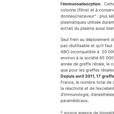
l’immunoadsorption
. Cette
colonne (filtre) et à conse
donneur/receveur" : plus s
TACT
plasmatiques utilisée duran
extrait du plasma aussi bie
se
Seul frein au déploiement 
cter l’éditeur
pas réutilisable et qu’il fa
ABO-incompatible à 20 000 
acter un CHU
environ à la société 65 000
année de greffe rénale, le 
que pour les greffes rénal
Depuis avril 2011, 17 gref
France, le nombre total de c
la réactivité et de l’excell
d’immunologie, d’anesthésie
paramédicaux.
* source agence de biomédec