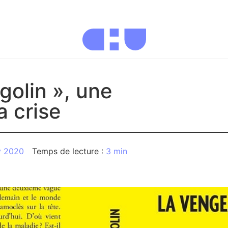
olin », une
a crise
v 2020
3 min