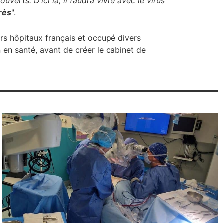
erts. D’ici là, il faudra vivre avec le virus
rès
".
rs hôpitaux français et occupé divers
 en santé, avant de créer le cabinet de