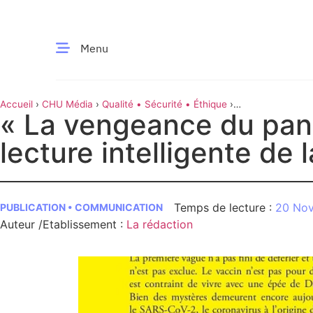
Menu
Accueil
›
CHU Média
›
Qualité • Sécurité • Éthique
›
CE MOMENT
« La vengeance du pang
Publication • Communication
›
« La vengeance du pangolin »,
une lecture intelligente de la crise
lecture intelligente de l
 santé
Innovation
re & patrimoine
Patient
20 No
PUBLICATION • COMMUNICATION
Auteur /Etablissement
:
La rédaction
Média
sommes-nous
t-ce qu’un CHU ?
ire des CHU