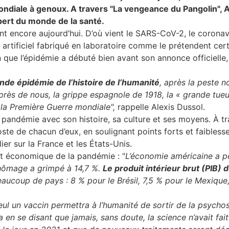
ndiale à genoux. A travers "La vengeance du Pangolin", A
pert du monde de la santé.
encore aujourd’hui. D’où vient le SARS-CoV-2, le coronaviru
rus artificiel fabriqué en laboratoire comme le prétendent c
ain que l’épidémie a débuté bien avant son annonce officiell
ande épidémie de l’histoire de l’humanité
, après la peste 
près de nous, la grippe espagnole de 1918, la « grande tueus
e la Première Guerre mondiale",
rappelle Alexis Dussol.
a pandémie avec son histoire, sa culture et ses moyens. À t
poste de chacun d’eux, en soulignant points forts et faibless
ier sur la France et les États-Unis.
act économique de la pandémie : "
L’économie américaine a pe
chômage a grimpé à 14,7 %.
Le produit intérieur brut (PIB) 
eaucoup de pays : 8 % pour le Brésil, 7,5 % pour le Mexique,
eul un vaccin permettra à l’humanité de sortir de la psycho
 en se disant que jamais, sans doute, la science n’avait fait