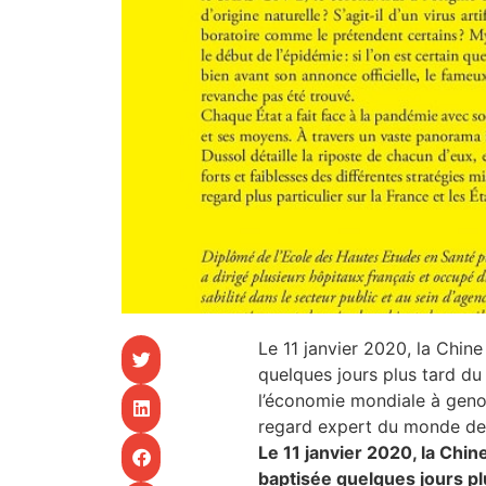
CHU
les articles
os
 santé
ation
Le 11 janvier 2020, la Chin
e au CHU
quelques jours plus tard du
l’économie mondiale à genou
ation
regard expert du monde de 
Le 11 janvier 2020, la Chi
baptisée quelques jours pl