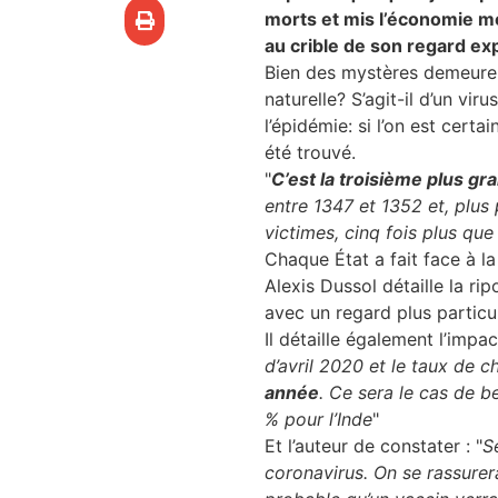
re & patrimoine
morts et mis l’économie mo
au crible de son regard ex
erche
Bien des mystères demeurent 
naturelle? S’agit-il d’un vi
l’épidémie: si l’on est cert
ition écologique
été trouvé.
"
C’est la troisième plus gr
da
entre 1347 et 1352 et, plus 
victimes, cinq fois plus qu
Chaque État a fait face à l
TEZ CONNECTÉ
Alexis Dussol détaille la ri
avec un regard plus particul
Il détaille également l’imp
e d’info
d’avril 2020 et le taux de 
année
. Ce sera le cas de b
% pour l’Inde
"
Et l’auteur de constater : "
S
TACT
coronavirus. On se rassurera