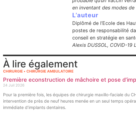
probable qu’un vaccin verra 
en inventant des modes de 
se
L’auteur
Diplômé de l’Ecole des Haut
cter l’éditeur
postes de responsabilité da
conseil en stratégie en san
acter un CHU
Alexis DUSSOL, COVID-19 L
À lire également
CHIRURGIE • CHIRURGIE AMBULATOIRE
Première econstruction de mâchoire et pose d’im
24 Juil 2026
Pour la première fois, les équipes de chirurgie maxillo-faciale du 
intervention de près de neuf heures menée en un seul temps opérat
immédiate d’implants dentaires.