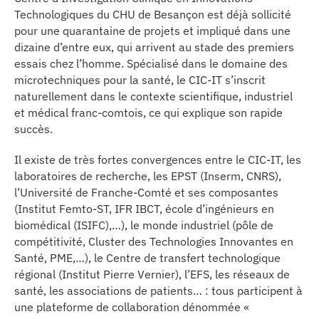
Technologiques du CHU de Besançon est déjà sollicité
erche
pour une quarantaine de projets et impliqué dans une
dizaine d’entre eux, qui arrivent au stade des premiers
ition écologique
essais chez l’homme. Spécialisé dans le domaine des
microtechniques pour la santé, le CIC-IT s’inscrit
da
naturellement dans le contexte scientifique, industriel
et médical franc-comtois, ce qui explique son rapide
succès.
TEZ CONNECTÉ
Il existe de très fortes convergences entre le CIC-IT, les
laboratoires de recherche, les EPST (Inserm, CNRS),
l’Université de Franche-Comté et ses composantes
e d’info
(Institut Femto-ST, IFR IBCT, école d’ingénieurs en
biomédical (ISIFC),…), le monde industriel (pôle de
compétitivité, Cluster des Technologies Innovantes en
Santé, PME,…), le Centre de transfert technologique
régional (Institut Pierre Vernier), l’EFS, les réseaux de
santé, les associations de patients… : tous participent à
TACT
une plateforme de collaboration dénommée «