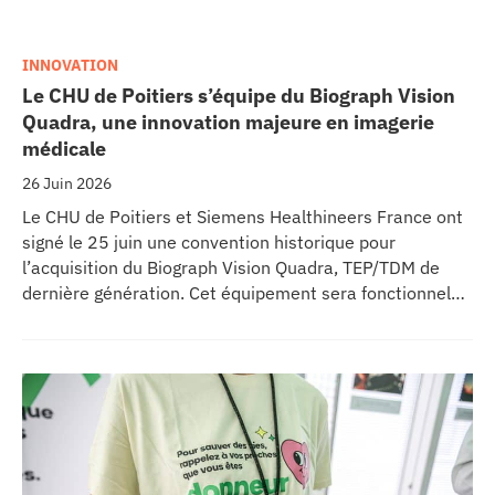
INNOVATION
Le CHU de Poitiers s’équipe du Biograph Vision
Quadra, une innovation majeure en imagerie
médicale
26 Juin 2026
Le CHU de Poitiers et Siemens Healthineers France ont
signé le 25 juin une convention historique pour
l’acquisition du Biograph Vision Quadra, TEP/TDM de
dernière génération. Cet équipement sera fonctionnel
début 2027 au sein de l’extension du pôle régional de
cancérologie du CHU, marquant une étape clé dans
l’excellence clinique et scientifique de l’établissement.
Ce projet représente un investissement de 9,5 millions
d’euros pour l’acquisition et l’installation de
l’équipement au cœur même du pôle régional de
cancérologie.