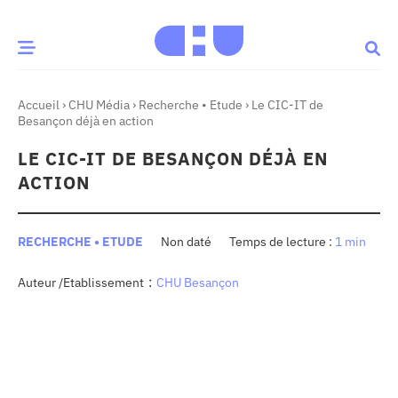
Accueil
›
CHU Média
›
Recherche • Etude
›
Le CIC-IT de
CE MOMENT
Besançon déjà en action
LE CIC-IT DE BESANÇON DÉJÀ EN
 santé
Innovation
ACTION
re & patrimoine
Patient
RECHERCHE • ETUDE
Non daté
1 min
Média
:
Auteur /Etablissement
CHU Besançon
sommes-nous
t-ce qu’un CHU ?
ire des CHU
CHU