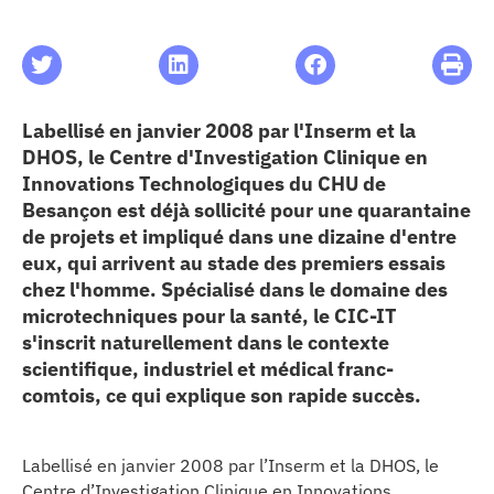
les articles
os
Labellisé en janvier 2008 par l'Inserm et la
DHOS, le Centre d'Investigation Clinique en
 santé
Innovations Technologiques du CHU de
Besançon est déjà sollicité pour une quarantaine
de projets et impliqué dans une dizaine d'entre
ation
eux, qui arrivent au stade des premiers essais
chez l'homme. Spécialisé dans le domaine des
microtechniques pour la santé, le CIC-IT
e au CHU
s'inscrit naturellement dans le contexte
scientifique, industriel et médical franc-
ation
comtois, ce qui explique son rapide succès.
re & patrimoine
Labellisé en janvier 2008 par l’Inserm et la DHOS, le
Centre d’Investigation Clinique en Innovations