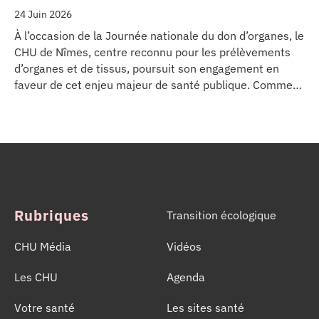
24 Juin 2026
À l’occasion de la Journée nationale du don d’organes, le
CHU de Nîmes, centre reconnu pour les prélèvements
d’organes et de tissus, poursuit son engagement en
faveur de cet enjeu majeur de santé publique. Comme
dans d’autres grands établissements hospitaliers, les
équipes de la Coordination Hospitalière des
Prélèvements d’Organes et de Tissus (CHPOT) se sont
mobilisées pour informer, sensibiliser et rappeler
l’importance d’un geste solidaire qui permet chaque
année de sauver des milliers de vies.
Rubriques
Transition écologique
CHU Média
Vidéos
Les CHU
Agenda
Votre santé
Les sites santé