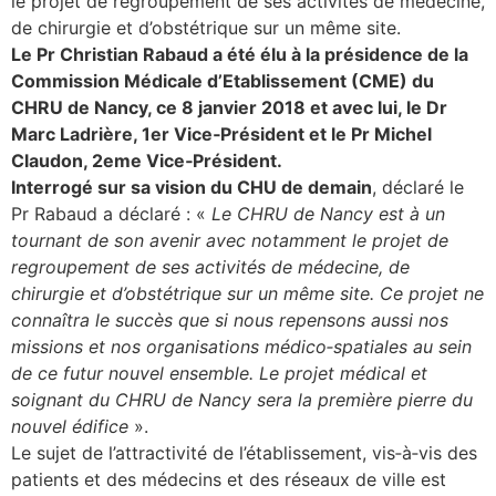
le projet de regroupement de ses activités de médecine,
de chirurgie et d’obstétrique sur un même site.
lture & patrimoine
Le Pr Christian Rabaud a été élu à la présidence de la
erche
Commission Médicale d’Etablissement (CME) du
CHRU de Nancy, ce 8 janvier 2018 et avec lui, le Dr
Marc Ladrière, 1er Vice‐Président et le Pr Michel
ition écologique
Claudon, 2eme Vice‐Président.
Interrogé sur sa vision du CHU de demain
, déclaré le
da
Pr Rabaud a déclaré : «
Le CHRU de Nancy est à un
tournant de son avenir avec notamment le projet de
regroupement de ses activités de médecine, de
TEZ CONNECTÉ
chirurgie et d’obstétrique sur un même site. Ce projet ne
connaîtra le succès que si nous repensons aussi nos
e d’info
missions et nos organisations médico‐spatiales au sein
de ce futur nouvel ensemble. Le projet médical et
soignant du CHRU de Nancy sera la première pierre du
nouvel édifice
».
Le sujet de l’attractivité de l’établissement, vis‐à‐vis des
TACT
patients et des médecins et des réseaux de ville est