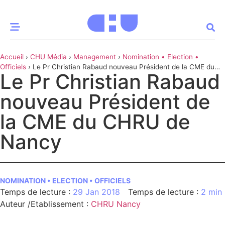
Accueil
›
CHU Média
›
Management
›
Nomination • Election •
CE MOMENT
Officiels
›
Le Pr Christian Rabaud nouveau Président de la CME du
Le Pr Christian Rabaud
CHRU de Nancy
 santé
Innovation
nouveau Président de
re & patrimoine
Patient
la CME du CHRU de
Nancy
Média
sommes-nous
t-ce qu’un CHU ?
NOMINATION • ELECTION • OFFICIELS
ire des CHU
29 Jan 2018
2 min
Auteur /Etablissement
:
CHRU Nancy
CHU