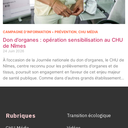
CAMPAGNE D'INFORMATION • PRÉVENTION
,
CHU MÉDIA
Don d’organes : opération sensibilisation au CHU
de Nîmes
24 Juin 2026
À l’occasion de la Journée nationale du don d’organes, le CHU de
Nîmes, centre reconnu pour les prélèvements d’organes et de
tissus, poursuit son engagement en faveur de cet enjeu majeur
de santé publique. Comme dans d’autres grands établissements
hospitaliers, les équipes de la Coordination Hospitalière des
Prélèvements d’Organes et de Tissus (CHPOT) se sont
mobilisées pour informer, sensibiliser et rappeler l’importance
d’un geste solidaire qui permet chaque année de sauver des
milliers de vies.
Rubriques
Transition écologique