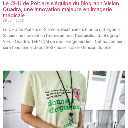
Le CHU de Poitiers s’équipe du Biograph Vision
Quadra, une innovation majeure en imagerie
médicale
26 Juin 2026
Le CHU de Poitiers et Siemens Healthineers France ont signé le
25 juin une convention historique pour l’acquisition du Biograph
Vision Quadra, TEP/TDM de dernière génération. Cet équipement
sera fonctionnel début 2027 au sein de l’extension du pôle
régional de cancérologie du CHU, marquant une étape clé dans
l’excellence clinique et scientifique de l’établissement. Ce projet
représente un investissement de 9,5 millions d’euros pour
l’acquisition et l’installation de l’équipement au cœur même du
pôle régional de cancérologie.