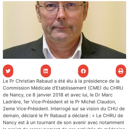
les articles
os
tre santé
tre santé
novation
Le Pr Christian Rabaud a été élu à la présidence de la
Commission Médicale d’Etablissement (CME) du CHRU
de Nancy, ce 8 janvier 2018 et avec lui, le Dr Marc
 vie au CHU
Ladrière, 1er Vice‐Président et le Pr Michel Claudon,
2eme Vice‐Président. Interrogé sur sa vision du CHU de
demain, déclaré le Pr Rabaud a déclaré : « Le CHRU de
rmation
Nancy est à un tournant de son avenir avec notamment