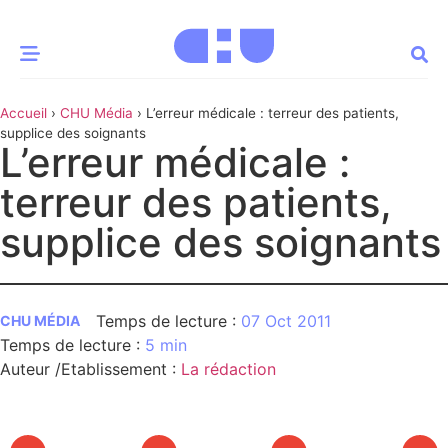
Accueil
›
CHU Média
›
L’erreur médicale : terreur des patients,
CE MOMENT
supplice des soignants
L’erreur médicale :
 santé
Innovation
terreur des patients,
re & patrimoine
Patient
supplice des soignants
Média
07 Oct 2011
sommes-nous
CHU MÉDIA
5 min
t-ce qu’un CHU ?
ire des CHU
Auteur /Etablissement
:
La rédaction
CHU