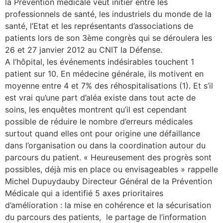
la Prévention médicale veut initier entre les
professionnels de santé, les industriels du monde de la
lture & patrimoine
santé, l’Etat et les représentants d’associations de
erche
patients lors de son 3ème congrès qui se déroulera les
26 et 27 janvier 2012 au CNIT la Défense.
ition écologique
A l’hôpital, les événements indésirables touchent 1
patient sur 10. En médecine générale, ils motivent en
moyenne entre 4 et 7% des réhospitalisations (1). Et s’il
da
est vrai qu’une part d’aléa existe dans tout acte de
soins, les enquêtes montrent qu’il est cependant
possible de réduire le nombre d’erreurs médicales
TEZ CONNECTÉ
surtout quand elles ont pour origine une défaillance
dans l’organisation ou dans la coordination autour du
e d’info
parcours du patient. « Heureusement des progrès sont
possibles, déjà mis en place ou envisageables » rappelle
Michel Dupuydauby Directeur Général de la Prévention
Médicale qui a identifié 5 axes prioritaires
d’amélioration : la mise en cohérence et la sécurisation
TACT
du parcours des patients, le partage de l’information