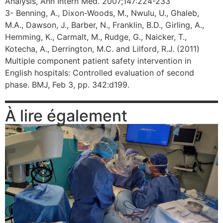
Analysis, Ann Intern Med. 2007;147:224-233
3- Benning, A., Dixon-Woods, M., Nwulu, U., Ghaleb,
M.A., Dawson, J., Barber, N., Franklin, B.D., Girling, A.,
Hemming, K., Carmalt, M., Rudge, G., Naicker, T.,
Kotecha, A., Derrington, M.C. and Lilford, R.J. (2011)
Multiple component patient safety intervention in
English hospitals: Controlled evaluation of second
phase. BMJ, Feb 3, pp. 342:d199.
À lire également