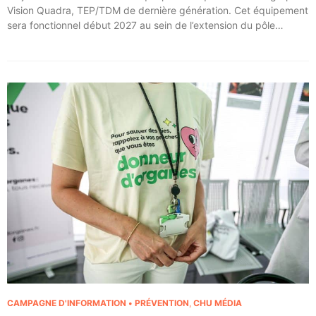
Vision Quadra, TEP/TDM de dernière génération. Cet équipement
sera fonctionnel début 2027 au sein de l’extension du pôle
régional de cancérologie du CHU, marquant une étape clé dans
l’excellence clinique et scientifique de l’établissement. Ce projet
représente un investissement de 9,5 millions d’euros pour
l’acquisition et l’installation de l’équipement au cœur même du
pôle régional de cancérologie.
CAMPAGNE D'INFORMATION • PRÉVENTION
,
CHU MÉDIA