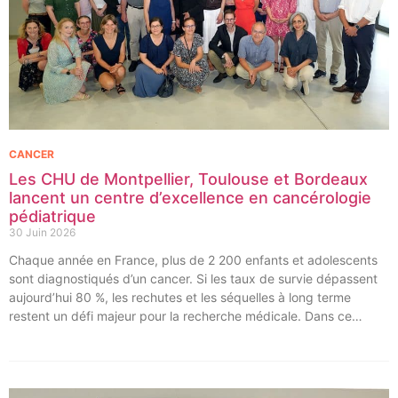
CANCER
Les CHU de Montpellier, Toulouse et Bordeaux
lancent un centre d’excellence en cancérologie
pédiatrique
30 Juin 2026
Chaque année en France, plus de 2 200 enfants et adolescents
sont diagnostiqués d’un cancer. Si les taux de survie dépassent
aujourd’hui 80 %, les rechutes et les séquelles à long terme
restent un défi majeur pour la recherche médicale. Dans ce
contexte, les CHU de Montpellier, Toulouse et Bordeaux, aux
côtés de l’Oncopole Claudius Regaud et de leurs partenaires,
lancent CIRCLE, un centre de recherche d’excellence dédié aux
cancers pédiatriques.