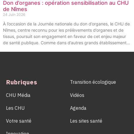
Don d’organes : opération sensibilisation au CHU
de Nîmes
24 Juin 2026
À l’occasion de la Journée nationale du don d’organes, le CHU de
Nîmes, centre reconnu pour les prélèvements d’organes et de
tissus, poursuit son engagement en faveur de cet enjeu majeur
de santé publique. Comme dans d’autres grands établissements
hospitaliers, les équipes de la Coordination Hospitalière des
Prélèvements d’Organes et de Tissus (CHPOT) se sont
mobilisées pour informer, sensibiliser et rappeler l’importance
d’un geste solidaire qui permet chaque année de sauver des
milliers de vies.
Rubriques
Transition écologique
CHU Média
Vidéos
Les CHU
Agenda
Votre santé
Les sites santé
Innovation