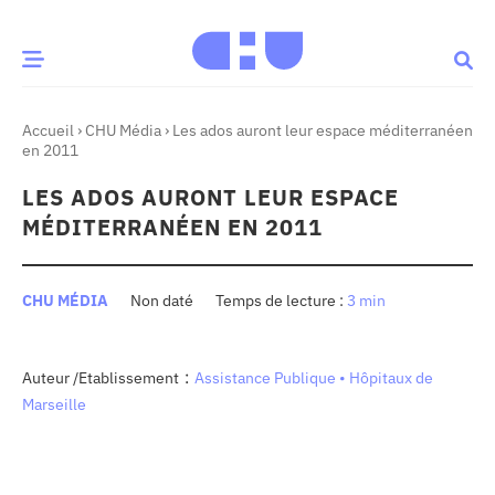
Accueil
›
CHU Média
›
Les ados auront leur espace méditerranéen
CE MOMENT
en 2011
LES ADOS AURONT LEUR ESPACE
 santé
Innovation
MÉDITERRANÉEN EN 2011
re & patrimoine
Patient
CHU MÉDIA
Non daté
3 min
Média
sommes-nous
:
Auteur /Etablissement
Assistance Publique • Hôpitaux de
t-ce qu’un CHU ?
Marseille
ire des CHU
CHU