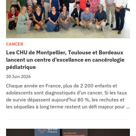
CANCER
Les CHU de Montpellier, Toulouse et Bordeaux
lancent un centre d’excellence en cancérologie
pédiatrique
30 Juin 2026
Chaque année en France, plus de 2 200 enfants et
adolescents sont diagnostiqués d’un cancer. Si les taux
de survie dépassent aujourd’hui 80 %, les rechutes et
les séquelles à long terme restent un défi majeur pour la
recherche médicale. Dans ce contexte, les CHU de
Montpellier, Toulouse et Bordeaux, aux côtés de
l’Oncopole Claudius Regaud et de leurs partenaires,
lancent CIRCLE, un centre de recherche d’excellence