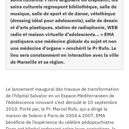
soins culturels regroupent bibliothèque, salle de
erche
musique, salle de sport et de danse, vétothèque
(dressing idéal pour adolescents), salle de dessin
ition écologique
et d'arts plastiques, station de radiophonie, WEB
radio et maison virtuelle d'adolescents... « EMA
da
pratiquera une médecine globale du sujet et non
une médecine d'organe » renchérit le Pr Rufo. Le
lieu sera constamment en interaction avec la ville
de Marseille et sa région.
TEZ CONNECTÉ
e d’info
Le lancement inaugural des travaux de transformation
de l’hôpital Salvator en un Espace Méditerranéen de
l’Adolescence innovant s’est déroulé le 10 septembre
2010. Porté par, le Pr. Marcel Rufo, qui a dirigé la
maison de Solenn à Paris de 2004 à 2007, EMA
TACT
bénéficie de l’expérience du célèbre pédopsychiatre.
Dans cet hôpital redessiné selon leurs aspirations, la