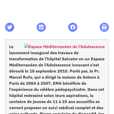
les articles
os
 santé
Le
lancement inaugural des travaux de
ation
transformation de l'hôpital Salvator en un Espace
Méditerranéen de l'Adolescence innovant s'est
déroulé le 10 septembre 2010. Porté par, le Pr.
e au CHU
Marcel Rufo, qui a dirigé la maison de Solenn à
Paris de 2004 à 2007, EMA bénéficie de
l'expérience du célèbre pédopsychiatre. Dans cet
ation
hôpital redessiné selon leurs aspirations, la
centaine de jeunes de 11 à 25 ans accueillis se
re & patrimoine
verront proposer un suivi médical complet et des
soins culturels. Pierre angulaire du dispositif, les