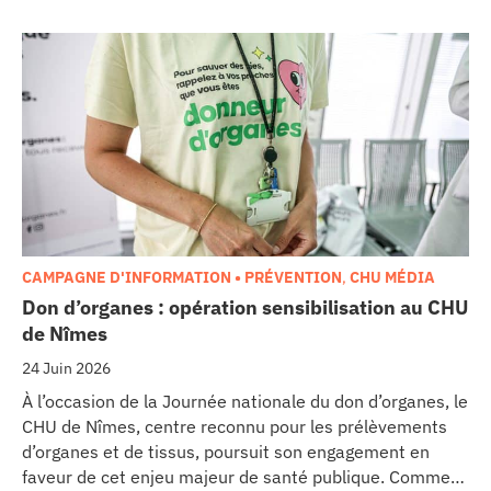
cancérologie du CHU, marquant une étape clé dans
l’excellence clinique et scientifique de l’établissement.
Ce projet représente un investissement de 9,5 millions
d’euros pour l’acquisition et l’installation de
l’équipement au cœur même du pôle régional de
cancérologie.
CAMPAGNE D'INFORMATION • PRÉVENTION
,
CHU MÉDIA
Don d’organes : opération sensibilisation au CHU
de Nîmes
24 Juin 2026
À l’occasion de la Journée nationale du don d’organes, le
CHU de Nîmes, centre reconnu pour les prélèvements
d’organes et de tissus, poursuit son engagement en
faveur de cet enjeu majeur de santé publique. Comme