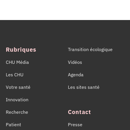
dans d’autres grands établissements hospitaliers, les
équipes de la Coordination Hospitalière des
Prélèvements d’Organes et de Tissus (CHPOT) se sont
mobilisées pour informer, sensibiliser et rappeler
l’importance d’un geste solidaire qui permet chaque
année de sauver des milliers de vies.
Rubriques
Transition écologique
CHU Média
Vidéos
Les CHU
Agenda
Votre santé
Les sites santé
Innovation
Contact
Recherche
Patient
Presse