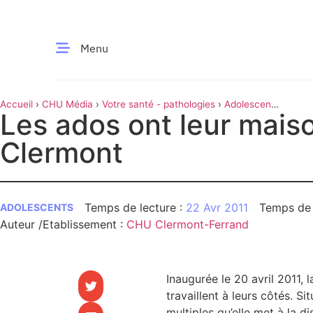
Menu
Accueil
›
CHU Média
›
Votre santé - pathologies
›
Adolescents
CE MOMENT
Les ados ont leur mais
›
Les ados ont leur maison à Clermont
Clermont
 santé
Innovation
re & patrimoine
Patient
22 Avr 2011
ADOLESCENTS
Auteur /Etablissement
:
CHU Clermont-Ferrand
Média
sommes-nous
t-ce qu’un CHU ?
Inaugurée le 20 avril 2011, 
ire des CHU
travaillent à leurs côtés. 
multiples qu’elle met à la d