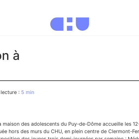
on à
5 min
la maison des adolescents du Puy-de-Dôme accueille les 12-1
Située hors des murs du CHU, en plein centre de Clermont-
isposition des jeunes trois demi-journées par semaine : Méde