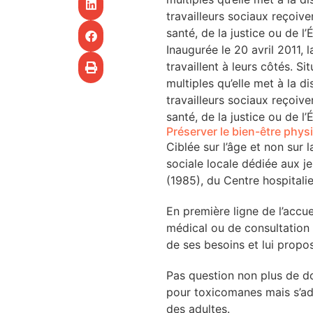
CHU
travailleurs sociaux reçoive
santé, de la justice ou de l
les articles
Inaugurée le 20 avril 2011, 
travaillent à leurs côtés. 
os
multiples qu’elle met à la d
travailleurs sociaux reçoive
tre santé
santé, de la justice ou de l
Préserver le bien-être phys
Ciblée sur l’âge et non sur 
sociale locale dédiée aux j
(1985), du Centre hospitali
tre santé
En première ligne de l’acc
médical ou de consultation 
novation
de ses besoins et lui propos
Pas question non plus de do
 vie au CHU
pour toxicomanes mais s’ada
des adultes.