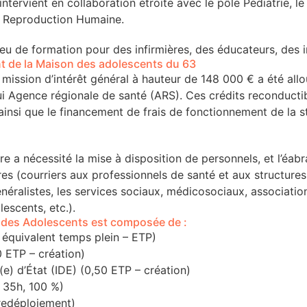
ntervient en collaboration étroite avec le pôle Pédiatrie, le
t Reproduction Humaine.
lieu de formation pour des infirmières, des éducateurs, des 
t de la Maison des adolescents du 63
mission d’intérêt général à hauteur de 148 000 € a été all
hui Agence régionale de santé (ARS). Ces crédits reconduc
ainsi que le financement de frais de fonctionnement de la s
ure a nécessité la mise à disposition de personnels, et l’éa
ires (courriers aux professionnels de santé et aux structure
ralistes, les services sociaux, médicosociaux, associations,
lescents, etc.).
n des Adolescents est composée de :
0 équivalent temps plein – ETP)
0 ETP – création)
(e) d’État (IDE) (0,50 ETP – création)
E 35h, 100 %)
 redéploiement)