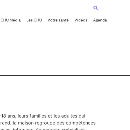
CHU Média
Les CHU
Votre santé
Vidéos
Agenda
8 ans, leurs familles et les adultes qui
Ferrand, la maison regroupe des compétences
cins, infirmiers, éducateurs spécialisés,