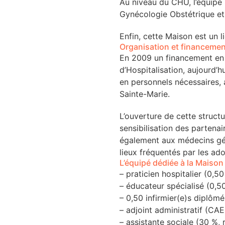
Au niveau du CHU, l’équipe i
Gynécologie Obstétrique e
TACT
Enfin, cette Maison est un 
Organisation et financemen
En 2009 un financement en 
se
d’Hospitalisation, aujourd’
en personnels nécessaires, 
cter l’éditeur
Sainte-Marie.
acter un CHU
L’ouverture de cette struct
sensibilisation des partena
également aux médecins géné
lieux fréquentés par les ado
L’équipé dédiée à la Maiso
– praticien hospitalier (0,5
– éducateur spécialisé (0,5
– 0,50 infirmier(e)s diplômé
– adjoint administratif (CA
– assistante sociale (30 %,