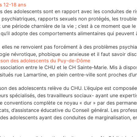
s 12-18 ans
us des adolescents sont en rapport avec les conduites de 
s psychiatriques, rapports sexuels non protégés, les troubl
 une période charnière de la vie ; c’est à ce moment que le 
qu’il adopte des comportements alimentaires qui peuvent 
, elles ne renvoient pas forcément à des problèmes psychiatr
ogie névrotique, phobique ou anxieuse et il faut savoir disc
ison des adolescents du Puy-de-Dôme
sociation entre le CHU et le CH Sainte-Marie. Mis à dispos
situés rue Lamartine, en plein centre-ville sont proches d’
ison des adolescents relève du CHU. L’équipe est composée 
urs spécialisés, des travailleurs sociaux- ayant une expertis
 conventions complète ce noyau « dur » par des permanenc
cats, d’assistance éducative du Conseil général. Les profess
des adolescents ayant des conduites de marginalisation, en 