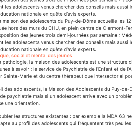
nt les adolescents venus chercher des conseils mais aussi l
’Éducation nationale en quête d’avis experts.
la maison des adolescents du Puy-de-Dôme accueille les 12-1
Située hors des murs du CHU, en plein centre de Clermont-
isposition des jeunes trois demi-journées par semaine : Méde
nt les adolescents venus chercher des conseils mais aussi l
’Éducation nationale en quête d’avis experts.
ique, social et mental des jeunes
la pathologie, la maison des adolescents est une structure d
eunes à savoir : le service de Psychiatrie de l’Enfant et de
er Sainte-Marie et du centre thérapeutique intersectoriel po
ueil des adolescents, la Maison des Adolescents du Puy-de
de psychiatrie mais si un adolescent arrive avec un problèm
e une orientation.
ubler les structures existantes : par exemple la MDA 63 ne
pte au profil des adolescents qui fréquentent très peu le