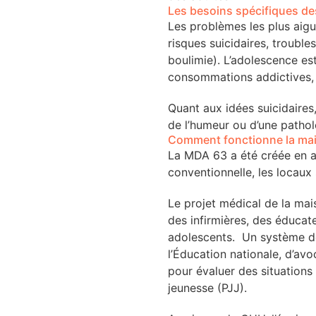
Les besoins spécifiques de
Les problèmes les plus aig
rmation
risques suicidaires, trouble
boulimie). L’adolescence est
consommations addictives, 
lture & patrimoine
Quant aux idées suicidaires
erche
de l’humeur ou d’une pathol
Comment fonctionne la ma
ition écologique
La MDA 63 a été créée en as
conventionnelle, les locaux 
da
Le projet médical de la ma
des infirmières, des éducate
adolescents. Un système de
TEZ CONNECTÉ
l’Éducation nationale, d’avo
pour évaluer des situations 
e d’info
jeunesse (PJJ).