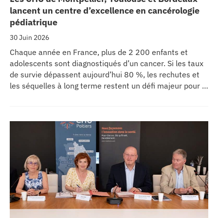
lancent un centre d’excellence en cancérologie
pédiatrique
30 Juin 2026
Chaque année en France, plus de 2 200 enfants et
adolescents sont diagnostiqués d’un cancer. Si les taux
de survie dépassent aujourd’hui 80 %, les rechutes et
les séquelles à long terme restent un défi majeur pour la
recherche médicale. Dans ce contexte, les CHU de
Montpellier, Toulouse et Bordeaux, aux côtés de
l’Oncopole Claudius Regaud et de leurs partenaires,
lancent CIRCLE, un centre de recherche d’excellence
dédié aux cancers pédiatriques.