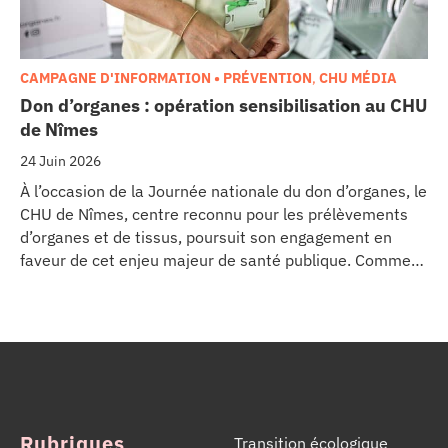
CAMPAGNE D'INFORMATION • PRÉVENTION
,
CHU MÉDIA
Don d’organes : opération sensibilisation au CHU
de Nîmes
24 Juin 2026
À l’occasion de la Journée nationale du don d’organes, le
CHU de Nîmes, centre reconnu pour les prélèvements
d’organes et de tissus, poursuit son engagement en
faveur de cet enjeu majeur de santé publique. Comme
dans d’autres grands établissements hospitaliers, les
équipes de la Coordination Hospitalière des
Prélèvements d’Organes et de Tissus (CHPOT) se sont
mobilisées pour informer, sensibiliser et rappeler
l’importance d’un geste solidaire qui permet chaque
année de sauver des milliers de vies.
Rubriques
Transition écologique