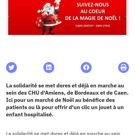
les articles
os
 santé
ation
La solidarité se met dores et déjà en marche au
e au CHU
sein des CHU d'Amiens, de Bordeaux et de Caen.
Ici pour un marché de Noël au bénéfice des
ation
patients ou là pour offrir d'un clic un jouet à un
enfant hospitalisé.
re & patrimoine
La solidarité se met dores et déjà en marche au sein