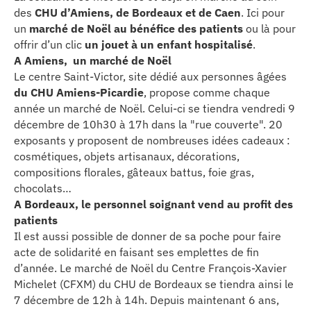
des
CHU d’Amiens, de Bordeaux et de Caen
. Ici pour
erche
un
marché de Noël au bénéfice des patients
ou là pour
offrir d’un clic
un jouet à un enfant hospitalisé
.
ition écologique
A Amiens, un marché de Noël
Le centre Saint-Victor, site dédié aux personnes âgées
du CHU Amiens-Picardie
, propose comme chaque
da
année un marché de Noël. Celui-ci se tiendra vendredi 9
décembre de 10h30 à 17h dans la "rue couverte". 20
exposants y proposent de nombreuses idées cadeaux :
TEZ CONNECTÉ
cosmétiques, objets artisanaux, décorations,
compositions florales, gâteaux battus, foie gras,
chocolats…
e d’info
A Bordeaux, le personnel soignant vend au profit des
patients
Il est aussi possible de donner de sa poche pour faire
acte de solidarité en faisant ses emplettes de fin
d’année. Le marché de Noël du Centre François-Xavier
Michelet (CFXM) du CHU de Bordeaux se tiendra ainsi le
TACT
7 décembre de 12h à 14h. Depuis maintenant 6 ans,