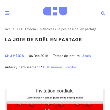
Accueil
›
CHU Média
›
Initiatives
›
La joie de Noël en partage
CE MOMENT
LA JOIE DE NOËL EN PARTAGE
 santé
Innovation
re & patrimoine
Patient
CHU MÉDIA
06 Déc 2016
3 min
:
Auteur /Etablissement
CHU Amiens Picardie
Média
sommes-nous
t-ce qu’un CHU ?
ire des CHU
CHU