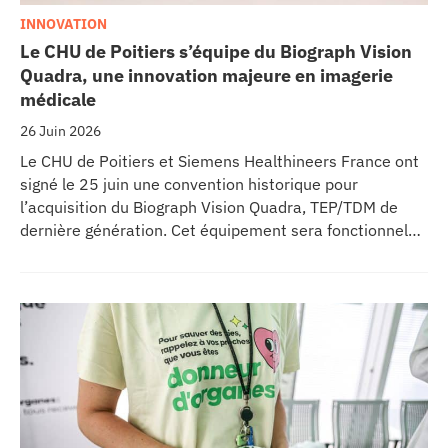
INNOVATION
Le CHU de Poitiers s’équipe du Biograph Vision
Quadra, une innovation majeure en imagerie
médicale
26 Juin 2026
Le CHU de Poitiers et Siemens Healthineers France ont
signé le 25 juin une convention historique pour
l’acquisition du Biograph Vision Quadra, TEP/TDM de
dernière génération. Cet équipement sera fonctionnel
début 2027 au sein de l’extension du pôle régional de
cancérologie du CHU, marquant une étape clé dans
l’excellence clinique et scientifique de l’établissement.
Ce projet représente un investissement de 9,5 millions
d’euros pour l’acquisition et l’installation de
l’équipement au cœur même du pôle régional de
cancérologie.