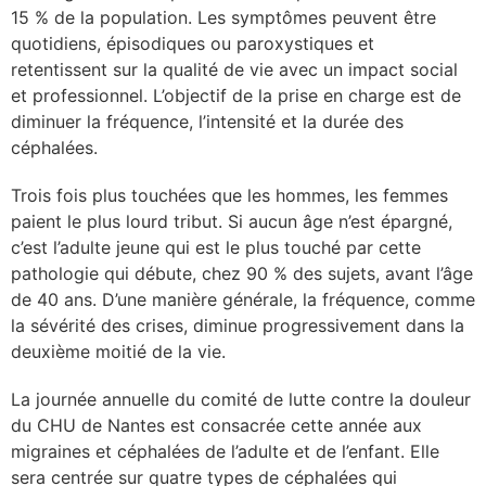
15 % de la population. Les symptômes peuvent être
lture & patrimoine
quotidiens, épisodiques ou paroxystiques et
retentissent sur la qualité de vie avec un impact social
erche
et professionnel. L’objectif de la prise en charge est de
diminuer la fréquence, l’intensité et la durée des
ition écologique
céphalées.
da
Trois fois plus touchées que les hommes, les femmes
paient le plus lourd tribut. Si aucun âge n’est épargné,
c’est l’adulte jeune qui est le plus touché par cette
pathologie qui débute, chez 90 % des sujets, avant l’âge
TEZ CONNECTÉ
de 40 ans. D’une manière générale, la fréquence, comme
la sévérité des crises, diminue progressivement dans la
e d’info
deuxième moitié de la vie.
La journée annuelle du comité de lutte contre la douleur
du CHU de Nantes est consacrée cette année aux
migraines et céphalées de l’adulte et de l’enfant. Elle
TACT
sera centrée sur quatre types de céphalées qui