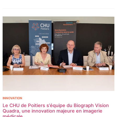
contexte, les CHU de Montpellier, Toulouse et Bordeaux, aux
côtés de l’Oncopole Claudius Regaud et de leurs partenaires,
lancent CIRCLE, un centre de recherche d’excellence dédié aux
cancers pédiatriques.
INNOVATION
Le CHU de Poitiers s’équipe du Biograph Vision
Quadra, une innovation majeure en imagerie
médicale