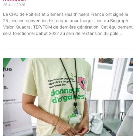
26 Juin 2026
Le CHU de Poitiers et Siemens Healthineers France ont signé le
25 juin une convention historique pour l’acquisition du Biograph
Vision Quadra, TEP/TDM de dernière génération. Cet équipement
sera fonctionnel début 2027 au sein de l’extension du pôle
régional de cancérologie du CHU, marquant une étape clé dans
l’excellence clinique et scientifique de l’établissement. Ce projet
représente un investissement de 9,5 millions d’euros pour
l’acquisition et l’installation de l’équipement au cœur même du
pôle régional de cancérologie.