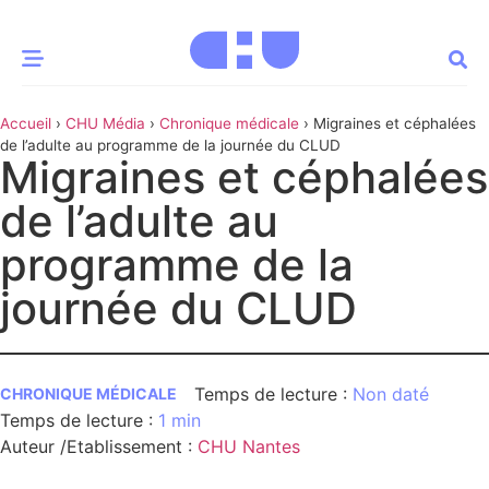
Accueil
›
CHU Média
›
Chronique médicale
›
Migraines et céphalées
CE MOMENT
de l’adulte au programme de la journée du CLUD
Migraines et céphalées
 santé
Innovation
de l’adulte au
re & patrimoine
Patient
programme de la
journée du CLUD
Média
sommes-nous
t-ce qu’un CHU ?
Non daté
CHRONIQUE MÉDICALE
ire des CHU
1 min
Auteur /Etablissement
:
CHU Nantes
CHU