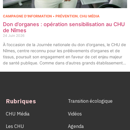
CAMPAGNE D'INFORMATION • PRÉVENTION
,
CHU MÉDIA
Don d’organes : opération sensibilisation au CHU
de Nîmes
24 Juin 2026
À l’occasion de la Journée nationale du don d’organes, le CHU de
Nîmes, centre reconnu pour les prélèvements d’organes et de
tissus, poursuit son engagement en faveur de cet enjeu majeur
de santé publique. Comme dans d’autres grands établissements
hospitaliers, les équipes de la Coordination Hospitalière des
Prélèvements d’Organes et de Tissus (CHPOT) se sont
mobilisées pour informer, sensibiliser et rappeler l’importance
d’un geste solidaire qui permet chaque année de sauver des
milliers de vies.
Rubriques
Transition écologique
CHU Média
Vidéos
Les CHU
Agenda