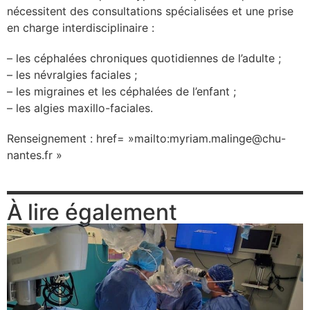
nécessitent des consultations spécialisées et une prise
se
en charge interdisciplinaire :
cter l’éditeur
– les céphalées chroniques quotidiennes de l’adulte ;
– les névralgies faciales ;
– les migraines et les céphalées de l’enfant ;
acter un CHU
– les algies maxillo-faciales.
Renseignement : href= »mailto:myriam.malinge@chu-
nantes.fr »
À lire également