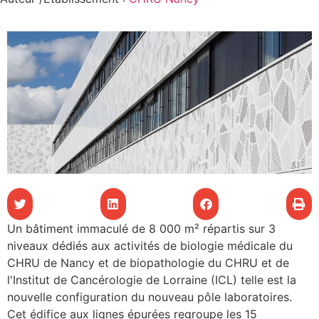
les articles
os
tre santé
tre santé
novation
Un bâtiment immaculé de 8 000 m² répartis sur 3
 vie au CHU
niveaux dédiés aux activités de biologie médicale du
CHRU de Nancy et de biopathologie du CHRU et de
l'Institut de Cancérologie de Lorraine (ICL) telle est la
rmation
nouvelle configuration du nouveau pôle laboratoires.
Cet édifice aux lignes épurées regroupe les 15