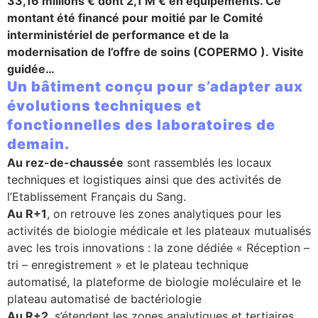
33,16 millions € dont 2,1 M € en équipements. Ce
montant été financé pour moitié par le Comité
se
interministériel de performance et de la
modernisation de l’offre de soins (COPERMO ).
Visite
cter l’éditeur
guidée…
Un bâtiment conçu pour s’adapter aux
acter un CHU
évolutions techniques et
fonctionnelles des laboratoires de
demain.
Au rez-de-chaussée
sont rassemblés les locaux
techniques et logistiques ainsi que des activités de
l’Etablissement Français du Sang.
Au R+1
, on retrouve les zones analytiques pour les
activités de biologie médicale et les plateaux mutualisés
avec les trois innovations : la zone dédiée « Réception –
tri – enregistrement » et le plateau technique
automatisé, la plateforme de biologie moléculaire et le
plateau automatisé de bactériologie
Au R+2
, s’étendent les zones analytiques et tertiaires