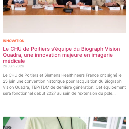
INNOVATION
Le CHU de Poitiers s’équipe du Biograph Vision
Quadra, une innovation majeure en imagerie
médicale
26 Juin 2026
Le CHU de Poitiers et Siemens Healthineers France ont signé le
25 juin une convention historique pour l’acquisition du Biograph
Vision Quadra, TEP/TDM de dernière génération. Cet équipement
sera fonctionnel début 2027 au sein de l’extension du pôle
régional de cancérologie du CHU, marquant une étape clé dans
l’excellence clinique et scientifique de l’établissement. Ce projet
représente un investissement de 9,5 millions d’euros pour
l’acquisition et l’installation de l’équipement au cœur même du
pôle régional de cancérologie.