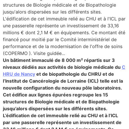
structures de Biologie médicale et de Biopathologie
lture & patrimoine
jusqu'alors dispersées sur les différents sites.
L'édification de cet immeuble relié au CHU et à l'ICL par
erche
une passerelle représente un investissement de 33,16
millions € dont 2,1 M € en équipements. Ce montant été
ition écologique
financé pour moitié par le Comité interministériel de
performance et de la modernisation de l'offre de soins
da
(COPERMO ). Visite guidée...
Un bâtiment immaculé de 8 000 m²
répartis sur 3
niveaux
dédiés aux activités de biologie médicale du
C
HRU de Nancy
et de biopathologie du CHRU et de
TEZ CONNECTÉ
l’Institut de Cancérologie de Lorraine (ICL) telle est la
nouvelle configuration du nouveau pôle laboratoires.
e d’info
Cet édifice aux lignes épurées regroupe les 15
structures de Biologie médicale et de Biopathologie
jusqu’alors dispersées sur les différents sites.
L’édification de cet immeuble r
elié au CHU et à l’ICL
par une passerelle
représente un investissement de
TACT