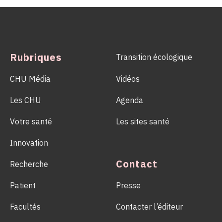
hospitaliers, les équipes de la Coordination Hospitalière des
Prélèvements d’Organes et de Tissus (CHPOT) se sont
mobilisées pour informer, sensibiliser et rappeler l’importance
d’un geste solidaire qui permet chaque année de sauver des
milliers de vies.
Rubriques
Transition écologique
CHU Média
Vidéos
Les CHU
Agenda
Votre santé
Les sites santé
Innovation
Contact
Recherche
Patient
Presse
Facultés
Contacter l’éditeur