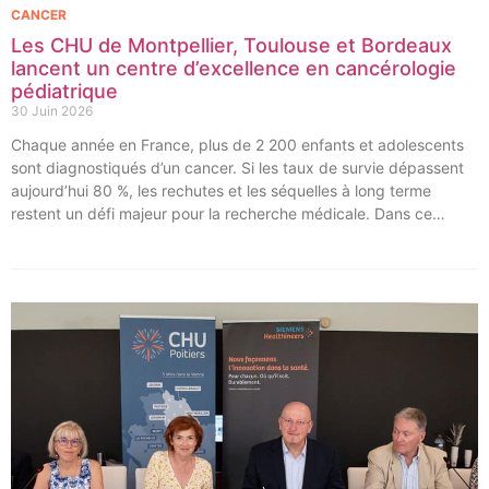
CANCER
Les CHU de Montpellier, Toulouse et Bordeaux
lancent un centre d’excellence en cancérologie
pédiatrique
30 Juin 2026
Chaque année en France, plus de 2 200 enfants et adolescents
sont diagnostiqués d’un cancer. Si les taux de survie dépassent
aujourd’hui 80 %, les rechutes et les séquelles à long terme
restent un défi majeur pour la recherche médicale. Dans ce
contexte, les CHU de Montpellier, Toulouse et Bordeaux, aux
côtés de l’Oncopole Claudius Regaud et de leurs partenaires,
lancent CIRCLE, un centre de recherche d’excellence dédié aux
cancers pédiatriques.