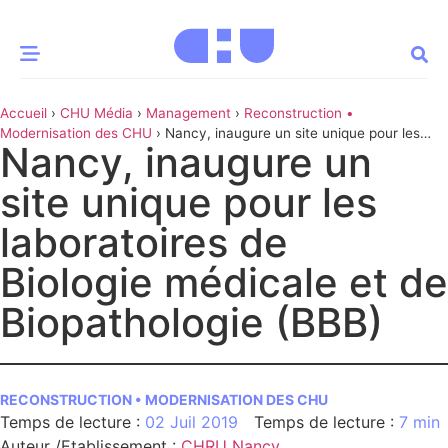
Accueil
›
CHU Média
›
Management
›
Reconstruction •
CE MOMENT
Modernisation des CHU
›
Nancy, inaugure un site unique pour les
Nancy, inaugure un
laboratoires de Biologie médicale et de Biopathologie (BBB)
 santé
Innovation
site unique pour les
re & patrimoine
Patient
laboratoires de
Biologie médicale et de
Média
Biopathologie (BBB)
sommes-nous
t-ce qu’un CHU ?
ire des CHU
RECONSTRUCTION • MODERNISATION DES CHU
CHU
02 Juil 2019
7 min
Auteur /Etablissement
:
CHRU Nancy