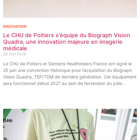
INNOVATION
Le CHU de Poitiers s’équipe du Biograph Vision
Quadra, une innovation majeure en imagerie
médicale
26 Juin 2026
Le CHU de Poitiers et Siemens Healthineers France ont signé le
25 juin une convention historique pour l’acquisition du Biograph
Vision Quadra, TEP/TDM de dernière génération. Cet équipement
sera fonctionnel début 2027 au sein de l’extension du pôle
régional de cancérologie du CHU, marquant une étape clé dans
l’excellence clinique et scientifique de l’établissement. Ce projet
représente un investissement de 9,5 millions d’euros pour
l’acquisition et l’installation de l’équipement au cœur même du
pôle régional de cancérologie.