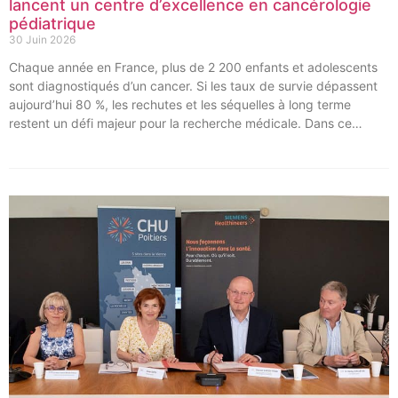
lancent un centre d’excellence en cancérologie
pédiatrique
30 Juin 2026
Chaque année en France, plus de 2 200 enfants et adolescents
sont diagnostiqués d’un cancer. Si les taux de survie dépassent
aujourd’hui 80 %, les rechutes et les séquelles à long terme
restent un défi majeur pour la recherche médicale. Dans ce
contexte, les CHU de Montpellier, Toulouse et Bordeaux, aux
côtés de l’Oncopole Claudius Regaud et de leurs partenaires,
lancent CIRCLE, un centre de recherche d’excellence dédié aux
cancers pédiatriques.