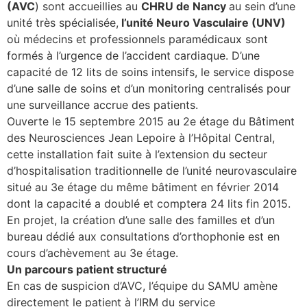
(AVC
) sont accueillies au
CHRU de Nancy
au sein d’une
unité très spécialisée,
l’unité Neuro Vasculaire (UNV)
lture & patrimoine
où médecins et professionnels paramédicaux sont
erche
formés à l’urgence de l’accident cardiaque. D’une
capacité de 12 lits de soins intensifs, le service dispose
ition écologique
d’une salle de soins et d’un monitoring centralisés pour
une surveillance accrue des patients.
da
Ouverte le 15 septembre 2015 au 2e étage du Bâtiment
des Neurosciences Jean Lepoire à l’Hôpital Central,
cette installation fait suite à l’extension du secteur
d’hospitalisation traditionnelle de l’unité neurovasculaire
TEZ CONNECTÉ
situé au 3e étage du même bâtiment en février 2014
dont la capacité a doublé et comptera 24 lits fin 2015.
e d’info
En projet, la création d’une salle des familles et d’un
bureau dédié aux consultations d’orthophonie est en
cours d’achèvement au 3e étage.
Un parcours patient structuré
En cas de suspicion d’AVC, l’équipe du SAMU amène
TACT
directement le patient à l’IRM du service