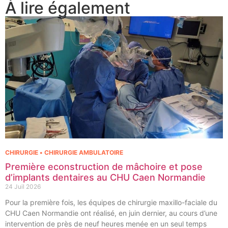
À lire également
CHIRURGIE • CHIRURGIE AMBULATOIRE
Première econstruction de mâchoire et pose
d’implants dentaires au CHU Caen Normandie
24 Juil 2026
Pour la première fois, les équipes de chirurgie maxillo-faciale du
CHU Caen Normandie ont réalisé, en juin dernier, au cours d’une
intervention de près de neuf heures menée en un seul temps