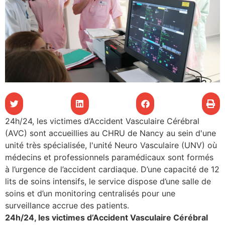
les articles
os
tre santé
tre santé
24h/24, les victimes d’Accident Vasculaire Cérébral
(AVC) sont accueillies au CHRU de Nancy au sein d'une
novation
unité très spécialisée, l'unité Neuro Vasculaire (UNV) où
médecins et professionnels paramédicaux sont formés
à l’urgence de l’accident cardiaque. D’une capacité de 12
 vie au CHU
lits de soins intensifs, le service dispose d’une salle de
soins et d’un monitoring centralisés pour une
surveillance accrue des patients.
rmation
24h/24, les victimes d’Accident Vasculaire Cérébral