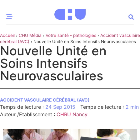
Accueil
›
CHU Média
›
Votre santé - pathologies
›
Accident vasculaire
CE MOMENT
cérébral (AVC)
›
Nouvelle Unité en Soins Intensifs Neurovasculaires
Nouvelle Unité en
 santé
Innovation
Soins Intensifs
re & patrimoine
Patient
Neurovasculaires
Média
ACCIDENT VASCULAIRE CÉRÉBRAL (AVC)
sommes-nous
24 Sep 2015
2 min
t-ce qu’un CHU ?
Auteur /Etablissement
:
CHRU Nancy
ire des CHU
CHU