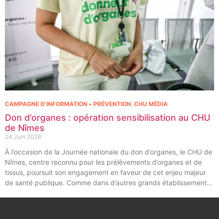
CAMPAGNE D'INFORMATION • PRÉVENTION
,
CHU MÉDIA
Don d’organes : opération sensibilisation au CHU
de Nîmes
24 Juin 2026
À l’occasion de la Journée nationale du don d’organes, le CHU de
Nîmes, centre reconnu pour les prélèvements d’organes et de
tissus, poursuit son engagement en faveur de cet enjeu majeur
de santé publique. Comme dans d’autres grands établissements
hospitaliers, les équipes de la Coordination Hospitalière des
Prélèvements d’Organes et de Tissus (CHPOT) se sont
mobilisées pour informer, sensibiliser et rappeler l’importance