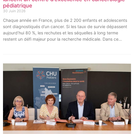
pédiatrique
30 Juin 2026
Chaque année en France, plus de 2 200 enfants et adolescents
sont diagnostiqués d’un cancer. Si les taux de survie dépassent
aujourd’hui 80 %, les rechutes et les séquelles à long terme
restent un défi majeur pour la recherche médicale. Dans ce
contexte, les CHU de Montpellier, Toulouse et Bordeaux, aux
côtés de l’Oncopole Claudius Regaud et de leurs partenaires,
lancent CIRCLE, un centre de recherche d’excellence dédié aux
cancers pédiatriques.