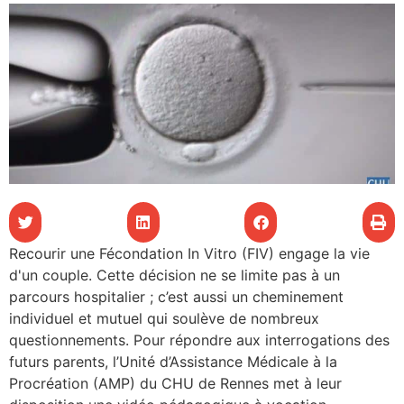
les articles
os
tre santé
tre santé
novation
Recourir une Fécondation In Vitro (FIV) engage la vie
d'un couple. Cette décision ne se limite pas à un
parcours hospitalier ; c’est aussi un cheminement
 vie au CHU
individuel et mutuel qui soulève de nombreux
questionnements. Pour répondre aux interrogations des
futurs parents, l’Unité d’Assistance Médicale à la
rmation
Procréation (AMP) du CHU de Rennes met à leur