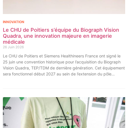
INNOVATION
Le CHU de Poitiers s’équipe du Biograph Vision
Quadra, une innovation majeure en imagerie
médicale
26 Juin 2026
Le CHU de Poitiers et Siemens Healthineers France ont signé le
25 juin une convention historique pour l’acquisition du Biograph
Vision Quadra, TEP/TDM de dernière génération. Cet équipement
sera fonctionnel début 2027 au sein de l’extension du pôle
régional de cancérologie du CHU, marquant une étape clé dans
l’excellence clinique et scientifique de l’établissement. Ce projet
représente un investissement de 9,5 millions d’euros pour
l’acquisition et l’installation de l’équipement au cœur même du
pôle régional de cancérologie.