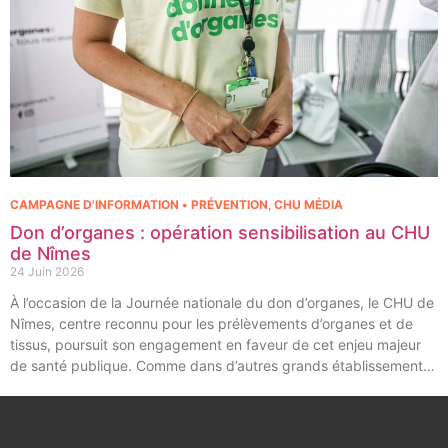
CAMPAGNE D'INFORMATION • PRÉVENTION
,
CHU MÉDIA
Don d’organes : opération sensibilisation au CHU
de Nîmes
24 Juin 2026
À l’occasion de la Journée nationale du don d’organes, le CHU de
Nîmes, centre reconnu pour les prélèvements d’organes et de
tissus, poursuit son engagement en faveur de cet enjeu majeur
de santé publique. Comme dans d’autres grands établissements
hospitaliers, les équipes de la Coordination Hospitalière des
Prélèvements d’Organes et de Tissus (CHPOT) se sont
mobilisées pour informer, sensibiliser et rappeler l’importance