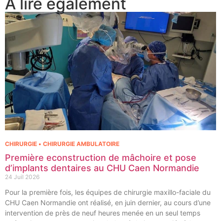
À lire également
CHIRURGIE • CHIRURGIE AMBULATOIRE
Première econstruction de mâchoire et pose
d’implants dentaires au CHU Caen Normandie
24 Juil 2026
Pour la première fois, les équipes de chirurgie maxillo-faciale du
CHU Caen Normandie ont réalisé, en juin dernier, au cours d’une
intervention de près de neuf heures menée en un seul temps