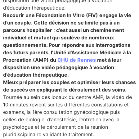
disposition une vidéo pédagogique à vocation
d’éducation thérapeutique.
lture & patrimoine
Recourir une Fécondation In Vitro (FIV) engage la vie
erche
d’un couple. Cette décision ne se limite pas à un
parcours hospitalier ; c’est aussi un cheminement
individuel et mutuel qui soulève de nombreux
ition écologique
questionnements. Pour répondre aux interrogations
des futurs parents, l’Unité d’Assistance Médicale à la
da
Procréation (AMP) du
CHU de Rennes
met à leur
disposition une vidéo pédagogique à vocation
d’éducation thérapeutique.
TEZ CONNECTÉ
Mieux préparer les couples et optimiser leurs chances
de succès en expliquant le déroulement des soin
s
.
e d’info
Tournée au sein des locaux du centre AMP, la vidéo de
10 minutes revient sur les différentes consultations et
examens, la 1ère consultation gynécologique puis
celles de biologie, d’anesthésie, l’entretien avec la
psychologue et le déroulement de la réunion
TACT
pluridisciplinaire validant le traitement.