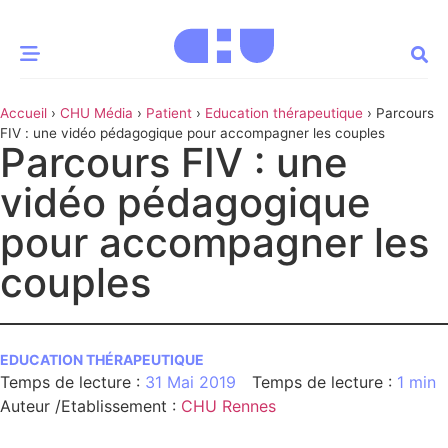
Accueil
›
CHU Média
›
Patient
›
Education thérapeutique
›
Parcours
CE MOMENT
FIV : une vidéo pédagogique pour accompagner les couples
Parcours FIV : une
 santé
Innovation
vidéo pédagogique
re & patrimoine
Patient
pour accompagner les
couples
Média
sommes-nous
t-ce qu’un CHU ?
EDUCATION THÉRAPEUTIQUE
ire des CHU
31 Mai 2019
1 min
Auteur /Etablissement
:
CHU Rennes
CHU